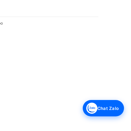
po
Chat Zalo