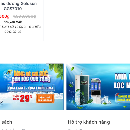
gas dương Goldsun
GGS7010
000₫
1.990.000₫
Khuyến Mãi:
 TINH SỐ 10 SỌC - 6 CHIẾC
COC10S-02
 sách
Hỗ trợ khách hàng