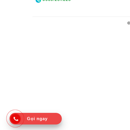
©
Gọi ngay