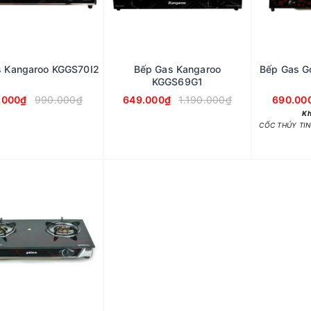
s Kangaroo KGGS70I2
Bếp Gas Kangaroo
Bếp Gas G
KGGS69G1
.000₫
990.000₫
649.000₫
1.190.000₫
690.00
Kh
CỐC THỦY TIN