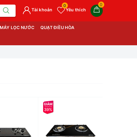
0
0
Tài khoản
Yêu thích
MÁY LỌC NƯỚC
QUẠT ĐIỀU HÒA
39%