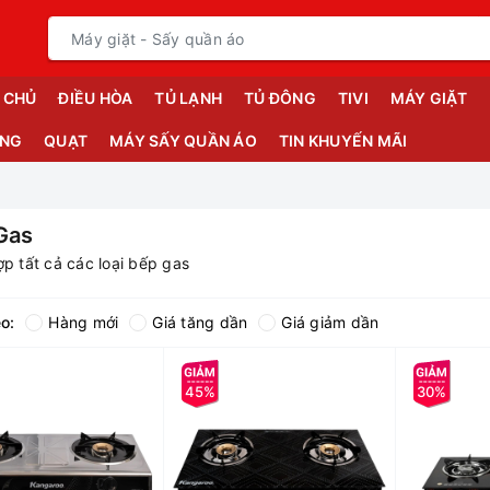
 CHỦ
ĐIỀU HÒA
TỦ LẠNH
TỦ ĐÔNG
TIVI
MÁY GIẶT
ỤNG
QUẠT
MÁY SẤY QUẦN ÁO
TIN KHUYẾN MÃI
Gas
p tất cả các loại bếp gas
o:
Hàng mới
Giá tăng dần
Giá giảm dần
45%
30%