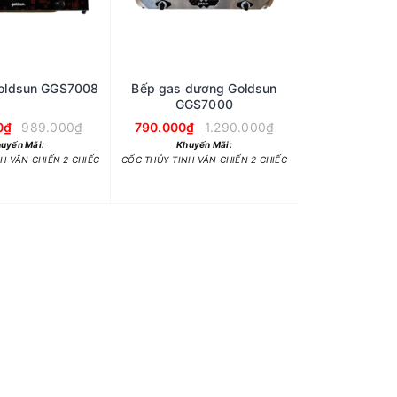
oldsun GGS7008
Bếp gas dương Goldsun
GGS7000
0₫
989.000₫
790.000₫
1.290.000₫
uyến Mãi:
Khuyến Mãi:
H VĂN CHIẾN 2 CHIẾC
CỐC THỦY TINH VĂN CHIẾN 2 CHIẾC