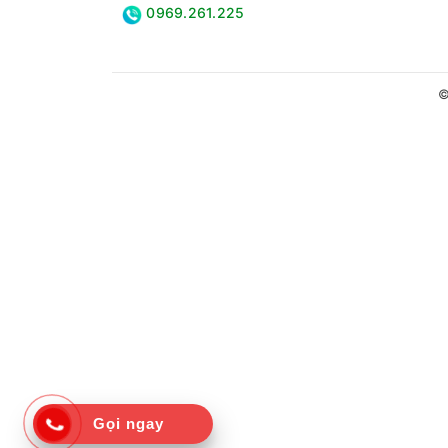
0969.261.225
©
Gọi ngay