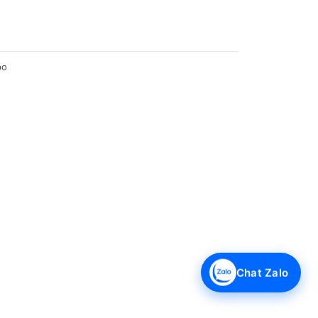
po
Chat Zalo