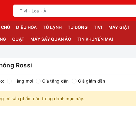
 CHỦ
ĐIỀU HÒA
TỦ LẠNH
TỦ ĐÔNG
TIVI
MÁY GIẶT
ỤNG
QUẠT
MÁY SẤY QUẦN ÁO
TIN KHUYẾN MÃI
 nóng Rossi
o:
Hàng mới
Giá tăng dần
Giá giảm dần
ng có sản phẩm nào trong danh mục này.