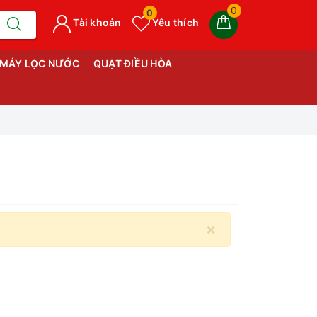
0
0
Tài khoản
Yêu thích
MÁY LỌC NƯỚC
QUẠT ĐIỀU HÒA
×