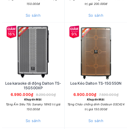
150.000đ
trị giá 200.000đ
So sánh
So sánh
16%
9%
Loa karaoke di động Dalton TS-
Loa Kéo Dalton TS-15G550N
15G500XP
6.990.000₫
6.900.000₫
8.290.000₫
7.590.000₫
Khuyến Mãi:
Khuyến Mãi:
Tặng Ấm Siêu Tốc Sanaky 18NS trị giá
Tặng Chảo chống dính Goldsun GSC424
150.000đ
trị giá 150.000đ
So sánh
So sánh