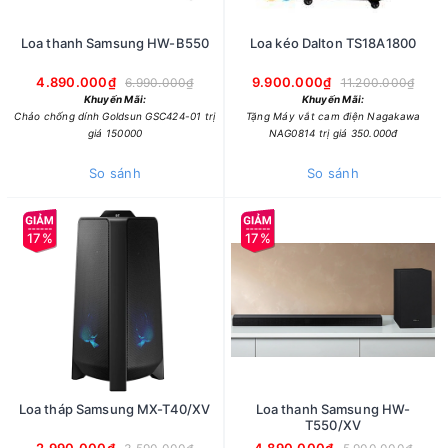
Loa thanh Samsung HW-B550
Loa kéo Dalton TS18A1800
4.890.000₫
9.900.000₫
6.990.000₫
11.200.000₫
Khuyến Mãi:
Khuyến Mãi:
Chảo chống dính Goldsun GSC424-01 trị
Tặng Máy vắt cam điện Nagakawa
giá 150000
NAG0814 trị giá 350.000đ
So sánh
So sánh
17%
17%
Loa tháp Samsung MX-T40/XV
Loa thanh Samsung HW-
T550/XV