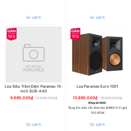
So sánh
So sánh
19%
11%
Loa Siêu Trầm Điện Paramax 15-
Loa Paramax Euro 1001
inch SUB-A40
9.690.000₫
13.890.000₫
11.890.000₫
15.590.000₫
Khuyến Mãi:
Tặng ấm siêu tốc Marriko MR8212 trị giá
150.000đ
So sánh
So sánh