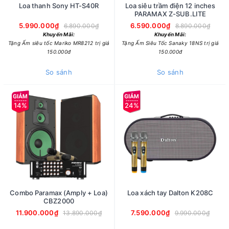
Loa thanh Sony HT-S40R
Loa siêu trầm điện 12 inches
PARAMAX Z-SUB.LITE
5.990.000₫
6.590.000₫
6.890.000₫
8.890.000₫
Khuyến Mãi:
Khuyến Mãi:
Tặng Ấm siêu tốc Mariko MR8212 trị giá
Tặng Ấm Siêu Tốc Sanaky 18NS trị giá
150.000đ
150.000đ
So sánh
So sánh
14%
24%
Combo Paramax (Amply + Loa)
Loa xách tay Dalton K208C
CBZ2000
11.900.000₫
7.590.000₫
13.890.000₫
9.990.000₫