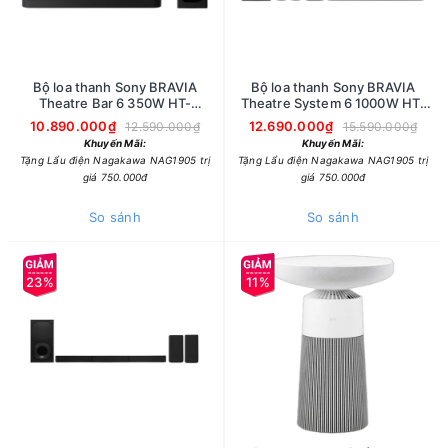
Bộ loa thanh Sony BRAVIA
Bộ loa thanh Sony BRAVIA
Theatre Bar 6 350W HT-
Theatre System 6 1000W HT-
B600//ZSP1
S60//ZSP1
10.890.000₫
12.690.000₫
12.590.000₫
15.590.000₫
Khuyến Mãi:
Khuyến Mãi:
Tặng Lẩu điện Nagakawa NAG1905 trị
Tặng Lẩu điện Nagakawa NAG1905 trị
giá 750.000đ
giá 750.000đ
So sánh
So sánh
23%
11%