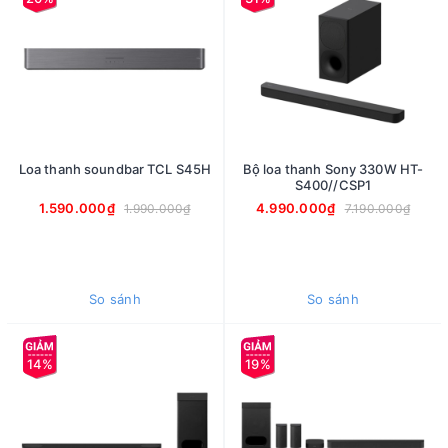
Loa thanh soundbar TCL S45H
Bộ loa thanh Sony 330W HT-
S400//CSP1
1.590.000₫
4.990.000₫
1.990.000₫
7.190.000₫
So sánh
So sánh
14%
19%