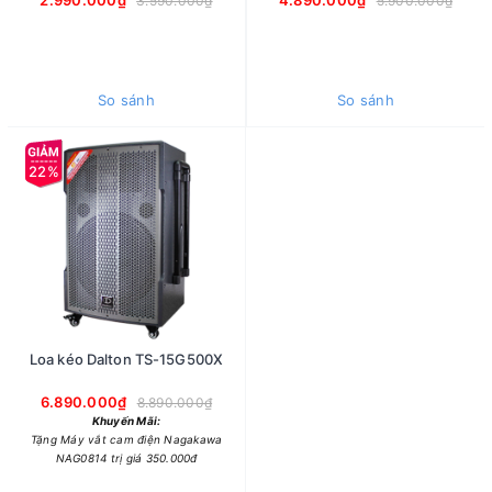
2.990.000₫
4.890.000₫
3.590.000₫
5.900.000₫
So sánh
So sánh
22%
Loa kéo Dalton TS-15G500X
6.890.000₫
8.890.000₫
Khuyến Mãi:
Tặng Máy vắt cam điện Nagakawa
NAG0814 trị giá 350.000đ