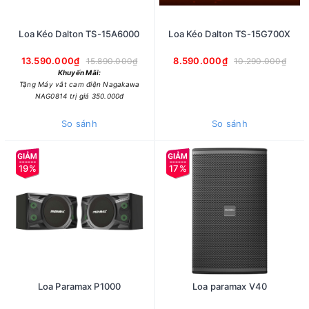
Loa Kéo Dalton TS-15A6000
Loa Kéo Dalton TS-15G700X
13.590.000₫
8.590.000₫
15.890.000₫
10.290.000₫
Khuyến Mãi:
Tặng Máy vắt cam điện Nagakawa
NAG0814 trị giá 350.000đ
So sánh
So sánh
19%
17%
Loa Paramax P1000
Loa paramax V40