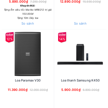
5.890.000₫
12.890.000₫
7.290.000₫
15.590.000₫
Khuyến Mãi:
Tặng Ấm siêu tốc Mariko MR8212 trị giá
150.000đ
Tặng 10m Dây loa
So sánh
So sánh
12%
14%
Loa Paramax V30
Loa thanh Samsung K450
11.390.000₫
5.900.000₫
12.990.000₫
6.890.000₫