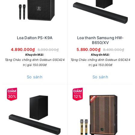
Loa Dalton PS-K9A
Loa thanh Samsung HW-
B650/XV
4.890.000₫
5.890.000₫
5.390.000₫
8.490.000₫
Khuyến Mãi:
Khuyến Mãi:
Tặng Chảo chống dính Goldsun GSC424
Tặng Chảo chống dính Goldsun GSC424
trị giá 150.000đ
trị giá 150.000đ
So sánh
So sánh
30%
12%