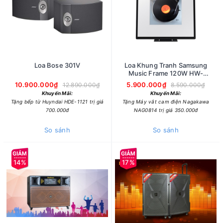
Loa Bose 301V
Loa Khung Tranh Samsung
Music Frame 120W HW-
LS60D/XV
10.900.000₫
5.900.000₫
12.890.000₫
8.590.000₫
Khuyến Mãi:
Khuyến Mãi:
Tặng bếp từ Huyndai HDE-1121 trị giá
Tặng Máy vắt cam điện Nagakawa
700.000đ
NAG0814 trị giá 350.000đ
So sánh
So sánh
14%
17%