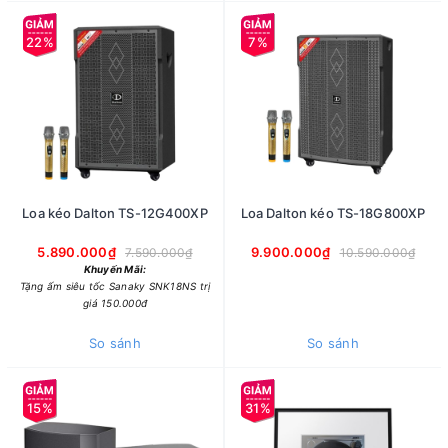
22%
7%
Loa kéo Dalton TS-12G400XP
Loa Dalton kéo TS-18G800XP
5.890.000₫
9.900.000₫
7.590.000₫
10.590.000₫
Khuyến Mãi:
Tặng ấm siêu tốc Sanaky SNK18NS trị
giá 150.000đ
So sánh
So sánh
15%
31%