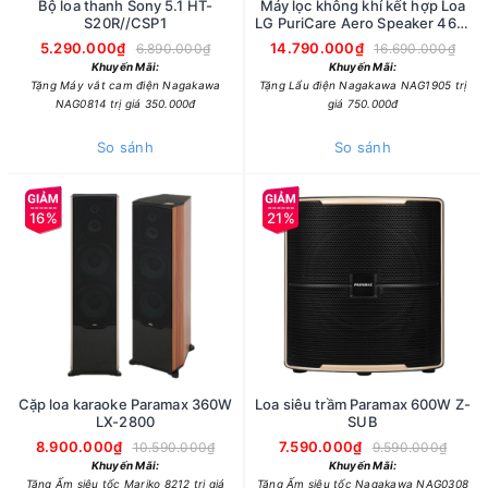
Bộ loa thanh Sony 5.1 HT-
Máy lọc không khí kết hợp Loa
S20R//CSP1
LG PuriCare Aero Speaker 46W
AS20GSHU0
5.290.000₫
14.790.000₫
6.890.000₫
16.690.000₫
Khuyến Mãi:
Khuyến Mãi:
Tặng Máy vắt cam điện Nagakawa
Tặng Lẩu điện Nagakawa NAG1905 trị
NAG0814 trị giá 350.000đ
giá 750.000đ
So sánh
So sánh
16%
21%
Cặp loa karaoke Paramax 360W
Loa siêu trầm Paramax 600W Z-
LX-2800
SUB
8.900.000₫
7.590.000₫
10.590.000₫
9.590.000₫
Khuyến Mãi:
Khuyến Mãi:
Tặng Ấm siêu tốc Mariko 8212 trị giá
Tặng Ấm siêu tốc Nagakawa NAG0308