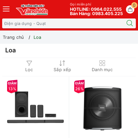
Gọi miễn phí
0
HOTLINE: 0964.022.555
Bán Hàng: 0983.405.225
Trang chủ
Loa
Loa
Lọc
Sắp xếp
Danh mục
13%
26%