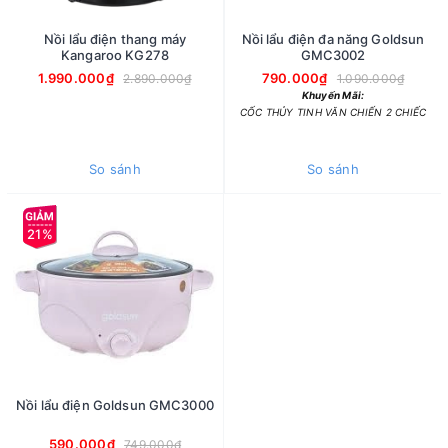
Nồi lẩu điện thang máy
Nồi lẩu điện đa năng Goldsun
Kangaroo KG278
GMC3002
1.990.000₫
790.000₫
2.890.000₫
1.090.000₫
Khuyến Mãi:
CỐC THỦY TINH VĂN CHIẾN 2 CHIẾC
So sánh
So sánh
21%
Nồi lẩu điện Goldsun GMC3000
590.000₫
749.000₫