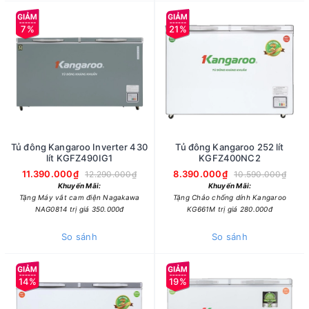
7%
21%
Tủ đông Kangaroo Inverter 430
Tủ đông Kangaroo 252 lít
lít KGFZ490IG1
KGFZ400NC2
11.390.000₫
8.390.000₫
12.290.000₫
10.590.000₫
Khuyến Mãi:
Khuyến Mãi:
Tặng Máy vắt cam điện Nagakawa
Tặng Chảo chống dính Kangaroo
NAG0814 trị giá 350.000đ
KG661M trị giá 280.000đ
So sánh
So sánh
14%
19%