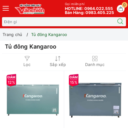
Gọi miễn phí
0
HOTLINE: 0964.022.555
Bán Hàng: 0983.405.225
Trang chủ
Tủ đông Kangaroo
Tủ đông Kangaroo
Lọc
Sắp xếp
Danh mục
12%
15%