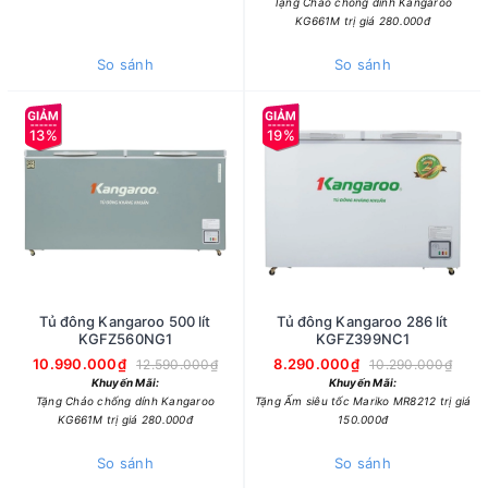
Tặng Chảo chống dính Kangaroo
KG661M trị giá 280.000đ
So sánh
So sánh
13%
19%
Tủ đông Kangaroo 500 lít
Tủ đông Kangaroo 286 lít
KGFZ560NG1
KGFZ399NC1
10.990.000₫
8.290.000₫
12.590.000₫
10.290.000₫
Khuyến Mãi:
Khuyến Mãi:
Tặng Chảo chống dính Kangaroo
Tặng Ấm siêu tốc Mariko MR8212 trị giá
KG661M trị giá 280.000đ
150.000đ
So sánh
So sánh