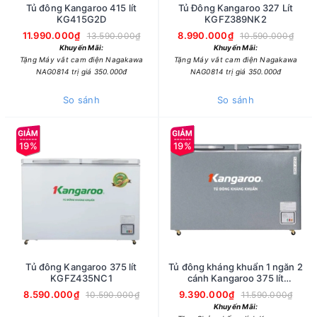
Tủ đông Kangaroo 415 lít
Tủ Đông Kangaroo 327 Lít
KG415G2D
KGFZ389NK2
11.990.000₫
8.990.000₫
13.590.000₫
10.590.000₫
Khuyến Mãi:
Khuyến Mãi:
Tặng Máy vắt cam điện Nagakawa
Tặng Máy vắt cam điện Nagakawa
NAG0814 trị giá 350.000đ
NAG0814 trị giá 350.000đ
So sánh
So sánh
19%
19%
Tủ đông Kangaroo 375 lít
Tủ đông kháng khuẩn 1 ngăn 2
KGFZ435NC1
cánh Kangaroo 375 lít
KGFZ435IG1
8.590.000₫
9.390.000₫
10.590.000₫
11.590.000₫
Khuyến Mãi: