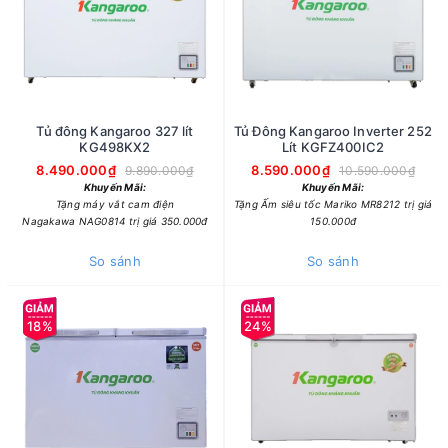
Tủ đông Kangaroo 327 lít
Tủ Đông Kangaroo Inverter 252
KG498KX2
Lít KGFZ400IC2
8.490.000₫
8.590.000₫
9.890.000₫
10.590.000₫
Khuyến Mãi:
Khuyến Mãi:
Tặng máy vắt cam điện
Tặng Ấm siêu tốc Mariko MR8212 trị giá
Nagakawa NAG0814 trị giá 350.000đ
150.000đ
So sánh
So sánh
18%
24%