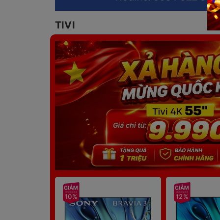
TIVI
10%
12%