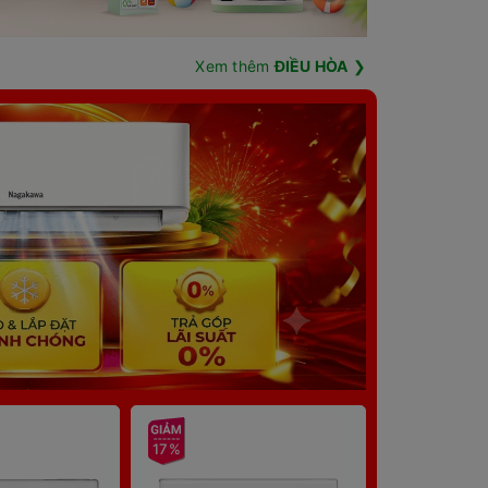
Xem thêm
ĐIỀU HÒA
❯
17%