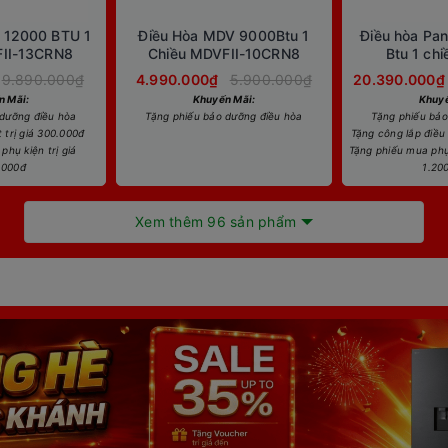
 12000 BTU 1
Điều Hòa MDV 9000Btu 1
Điều hòa Pa
FII-13CRN8
Chiều MDVFII-10CRN8
Btu 1 chi
RU18
9.890.000₫
4.990.000₫
5.900.000₫
20.390.000₫
n Mãi:
Khuyến Mãi:
Khuyế
 dưỡng điều hòa
Tặng phiếu bảo dưỡng điều hòa
Tặng phiếu bảo
 trị giá 300.000đ
Tặng công lắp điều 
phụ kiện trị giá
Tặng phiếu mua phụ 
.000đ
1.20
Xem thêm 96 sản phẩm