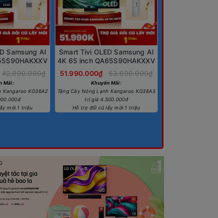
ED Samsung AI
Smart Tivi OLED Samsung AI
Google Tivi Q
A55S90HAKXXV
4K 65 inch QA65S90HAKXXV
Sony AI 4K 75 
42.890.000₫
51.990.000₫
53.690.000₫
56.900.000₫
n Mãi:
Khuyến Mãi:
Khuyến
h Kangaroo KG36A2
Tặng Cây Nóng Lạnh Kangaroo KG38A3
Tặng loa Blutooth W-
.000.000đ
trị giá 4.500.000đ
giá 4.50
ấy mới 1 triệu
Hỗ trợ đổi cũ lấy mới 1 triệu
Hỗ trợ đổi cũ lấ