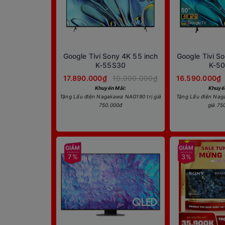
Google Tivi Sony 4K 55 inch
Google Tivi S
K-55S30
K-5
17.890.000₫
19.900.000₫
16.590.000₫
Khuyến Mãi:
Khuyế
Tặng Lẩu điện Nagakawa NAG190 trị giá
Tặng Lẩu điện Nag
750.000đ
giá 75
7%
3%