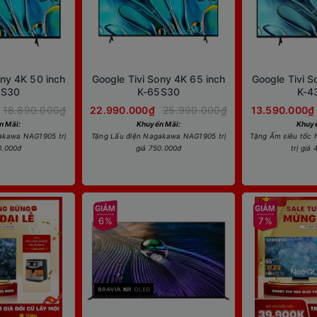
ony 4K 50 inch
Google Tivi Sony 4K 65 inch
Google Tivi S
0S30
K-65S30
K-4
18.890.000₫
22.990.000₫
25.990.000₫
13.590.000₫
n Mãi:
Khuyến Mãi:
Khuyế
akawa NAG1905 trị
Tặng Lẩu điện Nagakawa NAG1905 trị
Tặng Ấm siêu tốc
0.000đ
giá 750.000đ
trị giá
6%
7%