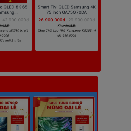
eo QLED 8K 65
Smart Tivi QLED Samsung 4K
Samsung
75 inch QA75Q70DA
900AKXXV
42.900.000₫
26.900.000₫
29.990.000₫
n Mãi:
Khuyến Mãi:
sung MXT40 trị giá
Tặng Chổi Lau Nhà Kangaroo KG25S trị
0.000đ
giá 690.000đ
lấy mới 2 triệu