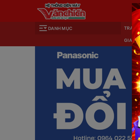
TRANG
DANH MỤC
GIA D