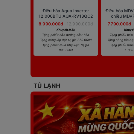
Điều hòa Aqua Inverter
Điều hòa MDV
12.000BTU AQA-RV13QC2
chiều MDV
8.990.000₫
12.990.000₫
7.790.000₫
Khuyến Mãi:
Khuyế
Tặng phiếu bảo dưỡng điều hòa
Tặng phiếu bảo
Tặng công lắp đặt trị giá 350.000đ
Tặng công lắp đặt
Tặng phiếu mua phụ kiện trị giá
Tặng phiếu mua 
990.000đ
1.000
TỦ LẠNH