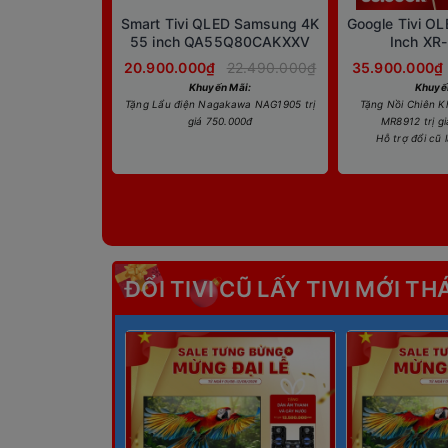
Smart Tivi QLED Samsung 4K
Google Tivi O
55 inch QA55Q80CAKXXV
Inch XR
20.900.000₫
22.490.000₫
35.900.000₫
Khuyến Mãi:
Khuyế
Tặng Lẩu điện Nagakawa NAG1905 trị
Tặng Nồi Chiên K
giá 750.000đ
MR8912 trị g
Hỗ trợ đổi cũ 
ĐỔI TIVI CŨ LẤY TIVI MỚI TH