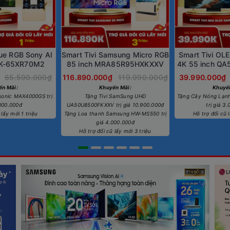
rue RGB Sony AI
Smart Tivi Samsung Micro RGB
Smart Tivi OL
 K-65XR70M2
85 inch MRA85R95HXKXXV
4K 55 inch Q
65.590.000₫
116.890.000₫
119.990.000₫
39.990.000₫
ến Mãi:
Khuyến Mãi:
Khuyế
sonic MAX4000GS trị
Tặng Tivi SamSung UHD
Tặng Cây Nóng Lạn
.000.000đ
UA50U8500FKXXV trị giá 10.900.000đ
trị giá 3
 lấy mới 1 triệu
Tặng Loa thanh Samsung HW-MS550 trị
Hỗ trợ đổi cũ l
giá 4.000.000đ
Hỗ trợ đổi cũ lấy mới 3 triệu