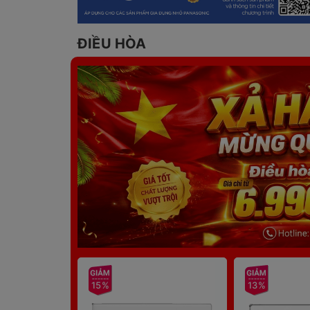
ĐIỀU HÒA
15%
13%