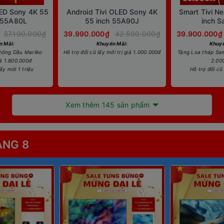
LED Sony 4K 55
Android Tivi OLED Sony 4K
Smart Tivi N
-55A80L
55 inch 55A90J
inch 
QA65QN
37.190.000₫
39.990.000₫
42.590.000₫
39.900.000₫
n Mãi:
Khuyến Mãi:
Khuyế
hông Dầu Mariiko
Hỗ trợ đổi cũ lấy mới trị giá 1.000.000đ
Tặng Loa tháp Sam
iá 1.800.000đ
2.00
lấy mới 1 triệu
Hỗ trợ đổi cũ 
Xem thêm 145 sản phẩm
ÁNG 8