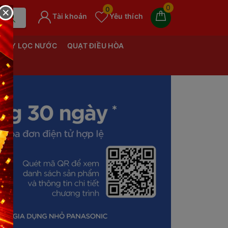
0
×
0
Tài khoản
Yêu thích
MÁY LỌC NƯỚC
QUẠT ĐIỀU HÒA