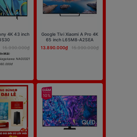
ony 4K 43 inch
Google Tivi Xiaomi A Pro 4K
3S30
65 inch L65M8-A2SEA
15.990.000₫
13.890.000₫
15.990.000₫
n Mãi:
 Nagakawa NAG0321
 460.000đ
10%