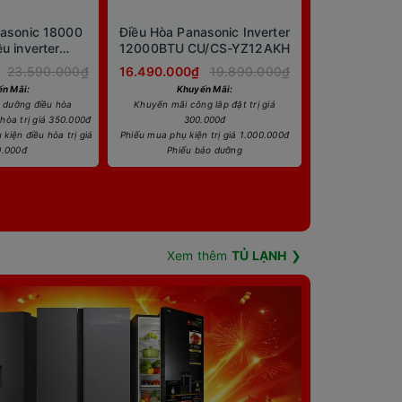
nasonic 18000
Điều Hòa Panasonic Inverter
ều inverter
12000BTU CU/CS-YZ12AKH
AKH-8
23.590.000₫
16.490.000₫
19.890.000₫
n Mãi:
Khuyến Mãi:
 dưỡng điều hòa
Khuyến mãi công lắp đặt trị giá
hòa trị giá 350.000đ
300.000đ
kiện điều hòa trị giá
Phiếu mua phụ kiện trị giá 1.000.000đ
0.000đ
Phiếu bảo dưỡng
Xem thêm
TỦ LẠNH
❯