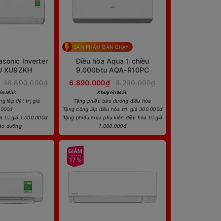
SẢN PHẨM BÁN CHẠY
sonic Inverter
Điều hòa Aqua 1 chiều
U XU9ZKH
9.000btu AQA-R10PC
16.890.000₫
6.890.000₫
8.290.000₫
n Mãi:
Khuyến Mãi:
 lắp đặt trị giá
Tặng phiếu bảo dướng điều hòa
.000đ
Tặng công lắp điều hòa trị giá 300.000đ
 trị giá 1.000.000đ
Tặng phiếu mua phụ kiện điều hòa trị giá
ảo dưỡng
1.000.000đ
17%