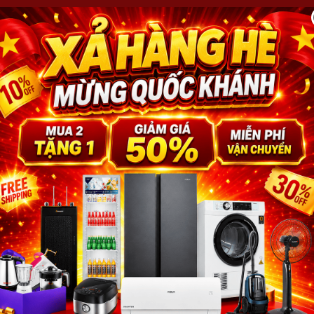
 CHỦ
ĐIỀU HÒA
TỦ LẠNH
TỦ ĐÔNG
TIVI
MÁY GIẶT
ỤNG
QUẠT
MÁY SẤY QUẦN ÁO
TIN KHUYẾN MÃI