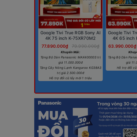
Google Tivi True RGB Sony AI
Google Tivi T
4K 75 inch K-75XR70M2
4K 65 inch
77.890.000₫
79.990.000₫
63.990.000₫
Khuyến Mãi:
Khuy
Tặng Bộ Dàn Panasonic MAX4000GS trị
Tặng Bộ Dàn Pana
giá 11.000.000đ
giá 11
Tặng Cây Nóng Lạnh Kangaroo KG38A3
Hỗ trợ đổi cũ
trị giá 2.500.000đ
Hỗ trợ đổi cũ lấy mới 1 triệu