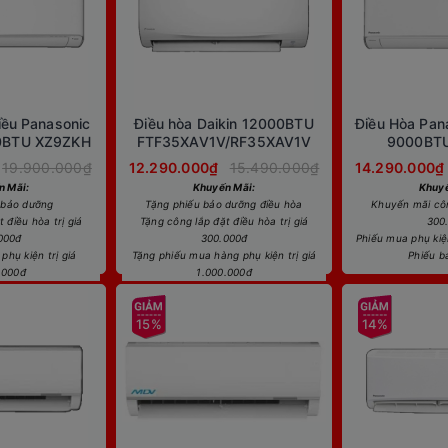
iều Panasonic
Điều hòa Daikin 12000BTU
Điều Hòa Pana
00BTU XZ9ZKH
FTF35XAV1V/RF35XAV1V
9000BT
19.900.000₫
12.290.000₫
15.490.000₫
14.290.000₫
n Mãi:
Khuyến Mãi:
Khuyế
 bảo dưỡng
Tặng phiếu bảo dưỡng điều hòa
Khuyến mãi công
 điều hòa trị giá
Tặng công lắp đặt điều hòa trị giá
300
000đ
300.000đ
Phiếu mua phụ kiện
phụ kiện trị giá
Tặng phiếu mua hàng phụ kiện trị giá
Phiếu b
.000đ
1.000.000đ
15%
14%