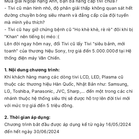
Mùa giải Ngoại hạng Anh, bạn đã nâng cấp tivi chưa?
- Tivi cũ màn hình nhỏ, độ phân giải thấp không quan sát hết
đường chuyền bóng siêu nhanh và đẳng cấp của đội tuyển
mà mình yêu thích?
- Tivi cũ hay giở chứng bệnh cũ "Ho khè khè, rè rè" đôi khi bị
"Khan" nên tiếng bị méo :(
Lên đời ngay hôm nay, đổi Tivi cũ lấy Tivi "siêu bảnh, mới
toanh" của thương hiệu Sony, trợ giá đến 5.000.000đ tại Hệ
thống điện máy Văn Chiến.
1. Nội dung chương trình:
Khi khách hàng mang các dòng tivi LCD, LED, Plasma cũ
thuộc các thương hiệu Hàn Quốc, Nhật Bản như: Samsung,
LG, Toshiba, Panasonic, JVC, Sharp,... đến một trong các chi
nhánh thuộc hệ thống siêu thị sẽ được hỗ trợ lên đời tivi mới
với mức trợ giá đến 5 triệu đồng.
2. Thời gian áp dụng:
Chương trình bắt đầu được áp dụng kể từ ngày 16/05/2024
đến hết ngày 30/06/2024