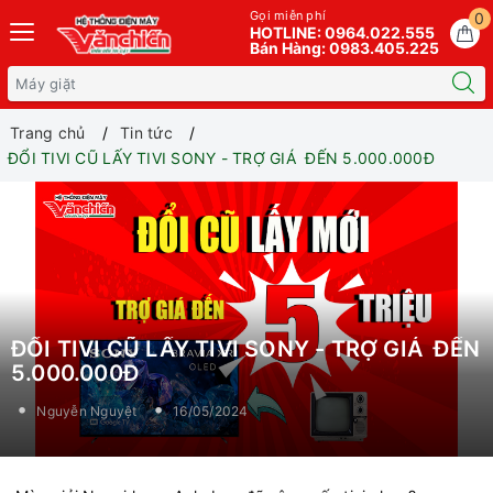
Gọi miễn phí
0
HOTLINE: 0964.022.555
Bán Hàng: 0983.405.225
Trang chủ
Tin tức
ĐỔI TIVI CŨ LẤY TIVI SONY - TRỢ GIÁ ĐẾN 5.000.000Đ
ĐỔI TIVI CŨ LẤY TIVI SONY - TRỢ GIÁ ĐẾN
5.000.000Đ
Nguyễn Nguyệt
16/05/2024