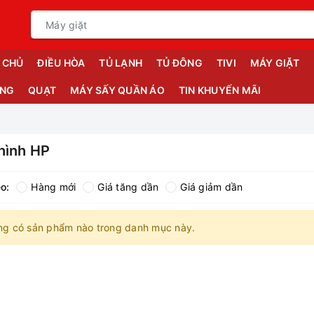
 CHỦ
ĐIỀU HÒA
TỦ LẠNH
TỦ ĐÔNG
TIVI
MÁY GIẶT
ỤNG
QUẠT
MÁY SẤY QUẦN ÁO
TIN KHUYẾN MÃI
hình HP
o:
Hàng mới
Giá tăng dần
Giá giảm dần
ng có sản phẩm nào trong danh mục này.