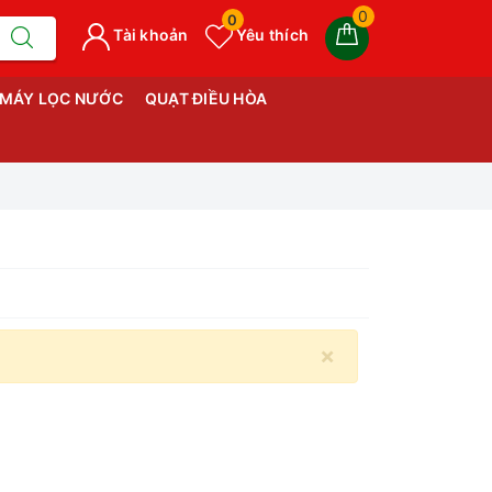
0
0
Tài khoản
Yêu thích
MÁY LỌC NƯỚC
QUẠT ĐIỀU HÒA
×