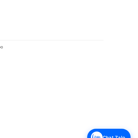
po
Chat Zalo