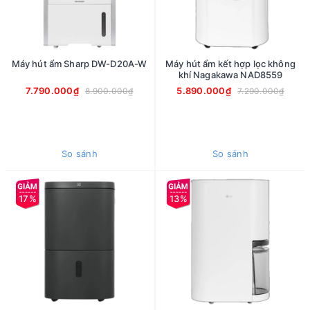
Máy hút ẩm Sharp DW-D20A-W
Máy hút ẩm kết hợp lọc không
khí Nagakawa NAD8559
7.790.000₫
5.890.000₫
8.900.000₫
7.290.000₫
So sánh
So sánh
17%
13%