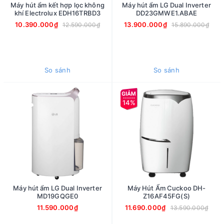
Máy hút ẩm kết hợp lọc không
Máy hút ẩm LG Dual Inverter
khí Electrolux EDH16TRBD3
DD23GMWE1.ABAE
10.390.000₫
13.900.000₫
12.590.000₫
15.890.000₫
So sánh
So sánh
14%
Máy hút ẩm LG Dual Inverter
Máy Hút Ẩm Cuckoo DH-
MD19GQGE0
Z16AF45FG(S)
11.590.000₫
11.690.000₫
13.590.000₫