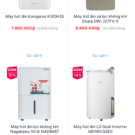
Máy hút ẩm Kangaroo KGDH35
Máy hút ẩm và lọc không khí
Sharp DW-J27FV-S
7.900.000₫
8.900.000₫
9.290.000₫
10.290.000₫
So sánh
So sánh
15%
14%
Máy hút ẩm lọc không khí
Máy hút ẩm LG Dual Inverter
Nagakawa 50 lít NAD8667
MD16GQSE0