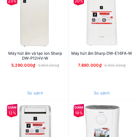
23%
20%
Máy hút ẩm và tạo ion Sharp
Máy hút ẩm Sharp DW-E16FA-W
DW-P12HV-W
5.290.000₫
7.890.000₫
6.890.000₫
9.900.000₫
So sánh
So sánh
12%
19%