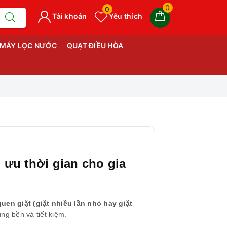
0
0
Tài khoản
Yêu thích
MÁY LỌC NƯỚC
QUẠT ĐIỀU HÒA
i ưu thời gian cho gia
quen giặt (giặt nhiều lần nhỏ hay giặt
ng bền và tiết kiệm.