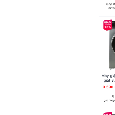
Tặng M
EX10
13%
Máy giặ
giặt 8
9.590
Tặ
317TVRA