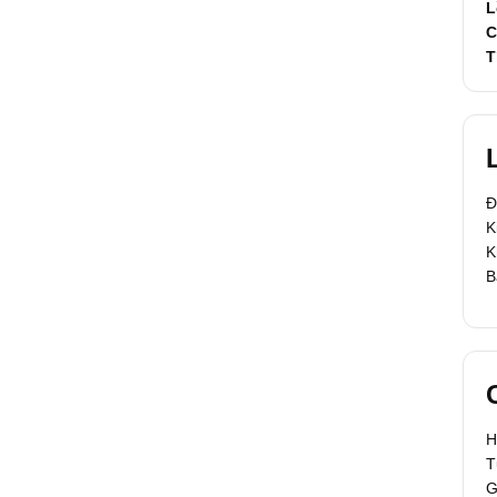
L
C
T
Đ
K
K
B
H
T
G