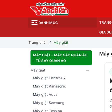
TRANG
DANH MỤC
GIA D
Trang chủ
Máy giặt
Máy 
MÁY GIẶT - MÁY SẤY QUẦN ÁO
- TỦ SẤY QUẦN ÁO
Máy giặt
Máy giặt Electrolux
Máy giặt Panasonic
Máy giặt Aqua
C
Máy giặt Samsung
g
Máy giặt Toshiba