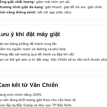
ồng giặt chất lượng:
giảm mài mòn sợi vải.
hương trình giặt đa dạng:
giặt nhanh, giặt đồ trẻ em, giặt chăn.
ính năng thông minh:
kết nối app (nếu cần).
Lưu ý khi đặt máy giặt
ặt nơi bằng phẳng để tránh rung lắc.
iểm tra nguồn nước và đường xả phù hợp.
hông đặt sát tường quá để tránh va đập khi vắt.
ạn có thể gửi ảnh vị trí đặt máy, Văn Chiến sẽ tư vấn kích thước phù
Cam kết từ Văn Chiến
àng mới chính hãng 100%.
ư vấn đúng khối lượng giặt theo nhu cầu thực tế.
iao lắp tại Bắc Giang và khu vực TP Bắc Ninh.