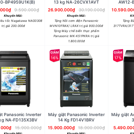
0-BP4959U1K(B)
13 kg NA-26CVX1AVT
AW12-
.000₫
9.590.000₫
26.900.000₫
30.190.000₫
10.590.00
Khuyến Mãi:
Khuyến Mãi:
Kh
iêu tốc Nagakawa NAG0308
Tặng Nồi cơm điện Panasonic
Tặng B
trị giá 200.000đ
MVN10FRAX/ LRAX trị giá 900.000đ
317TVRA/317T
Tặng Máy chế biến thực phẩm
Panasonic MK-K51PKRA trị giá
1.800.000đ
16%
17%
t Panasonic Inverter
Máy giặt Panasonic Inverter
Máy giặt 
 kg NA-FD135X3BV
14 Kg FD14V1BRV
3
.000₫
15.900.000₫
15.900.000₫
18.900.000₫
5.490.00
Khuyến Mãi:
Khuyến Mãi:
Kh