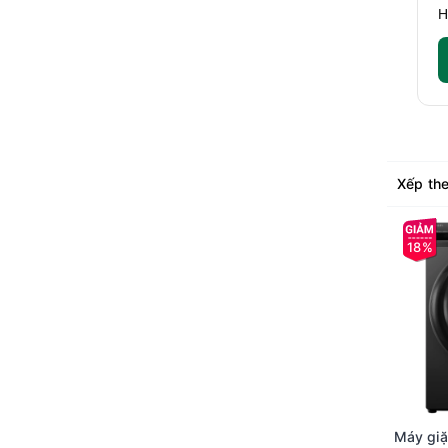
H
Xếp the
18%
Máy giặ