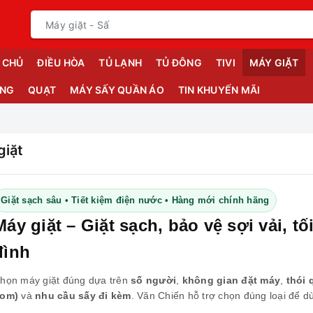
 CHỦ
ĐIỀU HÒA
TỦ LẠNH
TỦ ĐÔNG
TIVI
MÁY GIẶT
ỤNG
QUẠT
MÁY SẤY QUẦN ÁO
TIN KHUYẾN MÃI
giặt
Giặt sạch sâu • Tiết kiệm điện nước • Hàng mới chính hãng
Máy giặt – Giặt sạch, bảo vệ sợi vải, tố
đình
họn máy giặt đúng dựa trên
số người
,
không gian đặt máy
,
thói 
om)
và
nhu cầu sấy đi kèm
. Văn Chiến hỗ trợ chọn đúng loại để dù