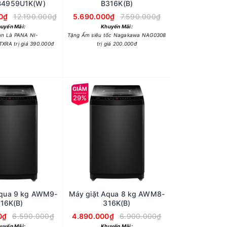
B4959U1K(W)
B316K(B)
0₫
12.190.000₫
5.690.000₫
7.590.000₫
uyến Mãi:
Khuyến Mãi:
àn Là PANA NI-
Tặng Ấm siêu tốc Nagakawa NAG0308
XRA trị giá 390.000đ
trị giá 200.000đ
29%
Aqua 9 kg AWM9-
Máy giặt Aqua 8 kg AWM8-
16K(B)
316K(B)
0₫
6.590.000₫
4.890.000₫
6.900.000₫
uyến Mãi:
Khuyến Mãi: