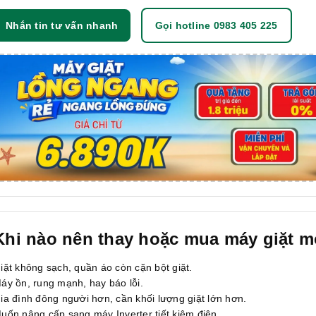
Nhắn tin tư vấn nhanh
Gọi hotline 0983 405 225
Khi nào nên thay hoặc mua máy giặt m
iặt không sạch, quần áo còn cặn bột giặt.
áy ồn, rung mạnh, hay báo lỗi.
ia đình đông người hơn, cần khối lượng giặt lớn hơn.
uốn nâng cấp sang máy Inverter tiết kiệm điện.