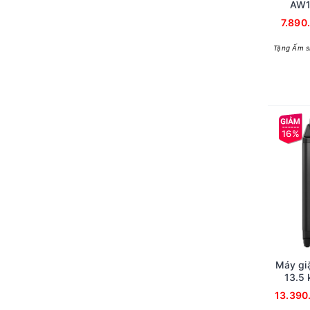
AW1
7.890
Tặng Ấm s
16%
Máy giặ
13.5
13.390