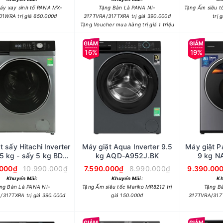
áy xay sinh tố PANA MX-
Tặng Bàn Là PANA NI-
Tặng Ấm siêu 
01WRA trị giá 650.000đ
317TVRA/317TXRA trị giá 390.000đ
trị 
Tặng Voucher mua hàng trị giá 1 triệu
16%
19%
t sấy Hitachi Inverter
Máy giặt Aqua Inverter 9.5
Máy giặt P
.5 kg - sấy 5 kg BD-
kg AQD-A952J.BK
9 kg N
D852HVOS
.000₫
10.990.000₫
7.590.000₫
8.990.000₫
9.390.00
Khuyến Mãi:
Khuyến Mãi:
Kh
ng Bàn Là PANA NI-
Tặng Ấm siêu tốc Mariko MR8212 trị
Tặng B
/317TXRA trị giá 390.000đ
giá 150.000đ
317TVRA/317T