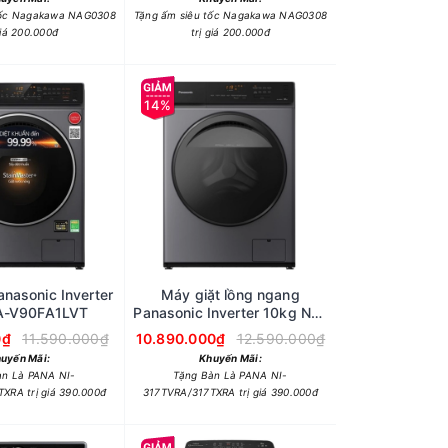
tốc Nagakawa NAG0308
Tặng ấm siêu tốc Nagakawa NAG0308
giá 200.000đ
trị giá 200.000đ
14%
anasonic Inverter
Máy giặt lồng ngang
A-V90FA1LVT
Panasonic Inverter 10kg NA-
V10FA1LVT
0₫
11.590.000₫
10.890.000₫
12.590.000₫
uyến Mãi:
Khuyến Mãi:
àn Là PANA NI-
Tặng Bàn Là PANA NI-
XRA trị giá 390.000đ
317TVRA/317TXRA trị giá 390.000đ