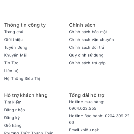
giúp dễ dàng giặt sạch quần áo, bảo vệ quần áo tránh trường
hợp xơ vải mắc vào lỗ thoát nước.
- Ngoài ra, công nghệ ABT mâm giặt kháng khuẩn giúp bảo
Thông tin công ty
Chính sách
vệ quần áo trước các tác nhân gây ảnh hưởng sức khoẻ như
Trang chủ
Chính sách bảo mật
vi khuẩn.
Giới thiệu
Chính sách vận chuyển
Tuyển Dụng
Chính sách đổi trả
Khuyến Mãi
Quy định sử dụng
Tin Tức
Chính sách trả góp
Liên hệ
Hệ Thống Siêu Thị
Hỗ trợ khách hàng
Tổng đài hỗ trợ
Hotline mua hàng:
Tìm kiếm
0964.022.555
Đăng nhập
Động cơ - Công nghệ tiết kiệm điện
Hotline Bảo hành: 0204.399 22
Đăng ký
- AWM8-316K(B) sở hữu động cơ truyền động gián tiếp bằng
66
Giỏ hàng
dây curoa cho phép người dùng có thể sở hữu máy với giá
Email khiếu nại:
Phương Thức Thanh Toán