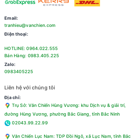
- Hẹn giờ giặt, tính năng trợ giúp cho gia đình bạn chủ động
trong thời gian giặt giũ mà không lo quên giặt quần áo.
Email:
- Tiện ích thêm đồ trong khi giặt giúp bạn không phải giặt
tranhieu@vanchien.com
thêm một lần nữa do giặt sót quần áo hay quên cho nước xả,
Điện thoại:
nước giặt.
HOTLINE: 0964.022.555
Bán Hàng: 0983.405.225
Zalo:
0983405225
Liên hệ với chúng tôi
Địa chỉ:
Trụ Sở: Văn Chiến Hùng Vương: khu Dịch vụ & giải trí,
đường Hùng Vương, phường Bắc Giang, tỉnh Bắc Ninh
Máy giặt Aqua 8 kg AWM8-316K(B) thích hợp với gia đình có
02043.99.22.99
từ 3 đến 5 thành viên. Sở hữu máy giặt Aqua sẽ mang đến
Văn Chiến Lục Nam: TDP Đồi Ngô, xã Lục Nam, tỉnh Bắc
những sự an tâm cho sức khỏe gia đình bạn bởi máy trang bị