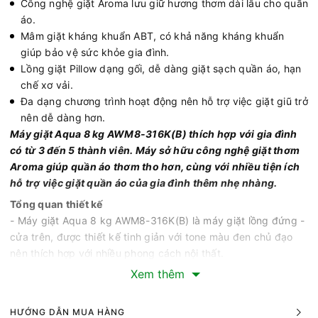
Công nghệ giặt Aroma lưu giữ hương thơm dài lâu cho quần
áo.
Mâm giặt kháng khuẩn ABT, có khả năng kháng khuẩn
giúp bảo vệ sức khỏe gia đình.
Lồng giặt Pillow dạng gối, dễ dàng giặt sạch quần áo, hạn
chế xơ vải.
Đa dạng chương trình hoạt động nên hỗ trợ việc giặt giũ trở
nên dễ dàng hơn.
Máy giặt Aqua 8 kg AWM8-316K(B) thích hợp với gia đình
có từ 3 đến 5 thành viên. Máy sở hữu công nghệ giặt thơm
Aroma giúp quần áo thơm tho hơn, cùng với nhiều tiện ích
hỗ trợ việc giặt quần áo của gia đình thêm nhẹ nhàng.
Tổng quan thiết kế
- Máy giặt Aqua 8 kg AWM8-316K(B) là máy giặt lồng đứng -
cửa trên, được thiết kế tinh giản với tone màu đen chủ đạo
nên thích hợp với nhiều phong cách nội thất.
Xem thêm
- Bảng điều khiển được thiết kế với nút nhấn và màn hình LED
hiển thị rõ ràng giúp người dùng dễ dàng sử dụng.
- Vỏ máy được làm bằng chất liệu kim loại sơn tĩnh điện mang
HƯỚNG DẪN MUA HÀNG