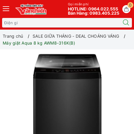
Gọi miễn phí
0
HOTLINE: 0964.022.555
Bán Hàng: 0983.405.225
Trang chủ
SALE GIỮA THÁNG - DEAL CHOÁNG VÁNG
Máy giặt Aqua 8 kg AWM8-316K(B)