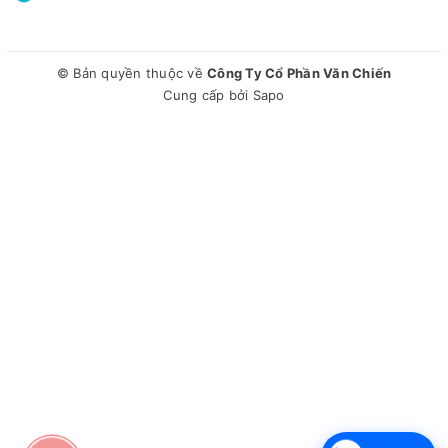
Công nghệ giặt:Aroma lưu hương thơm,Mâm giặt kháng
khuẩn ABT, Lồng giặt Pillow
Bảng điều khiển:Song ngữ Anh - Việt nút nhấn có màn hình
© Bản quyền thuộc về
Công Ty Cổ Phần Văn Chiến
hiển thị
Cung cấp bởi
Sapo
Tiện ích:Vệ sinh lồng giặt, Thêm đồ trong khi giặt, Khóa trẻ
em, Hẹn giờ giặt
Kích thước - Khối lượng:Cao 94.4 cm - Ngang 58 cm - Sâu
52 cm - Nặng 30 kg
Chiều dài ống cấp nước:128 cm
Chiều dài ống thoát nước:70 cm
Hãng:Aqua.