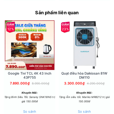
- Cùng với khối lượng giặt, chương trình hoạt động cơ bản
cũng đáp ứng được nhu cầu giặt giũ của gia đình như giặt
Sản phẩm liên quan
thơm, giặt tiêu chuẩn, giặt nhanh,... (xem thêm chương trình
hoạt động tại bảng thông số kỹ thuật).
12%
23%
Google Tivi TCL 4K 43 Inch
Quạt điều hòa Daikiosan 81W
43P755
DM110
7.890.000₫
3.300.000₫
8.990.000₫
4.290.000₫
Công nghệ giặt đặc biệt
Khuyến Mãi:
Khuyến Mãi:
- Máy giặt Aqua có công nghệ giặt Aroma - lưu hương giúp
Tặng Bình Siêu Tốc Sanaky SNK18NS trị
Tặng Ấm siêu tốc Mariko MR8212 trị giá
cho quần áo sau giặt được ướp hương thơm trong từng thớ
giá 150.000đ
150.000đ
vải.
So sánh
So sánh
- Lồng giặt Pillow dạng hình gối thiết kế lỗ rất nhỏ chỉ 2.5 mm