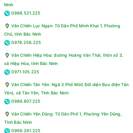
mâm giặt kháng khuẩn, cùng với đó là chế độ Aroma giúp
Ninh
quần áo của gia đình ngát hương thơm.
0988.521.225
Thông số kỹ thuật Máy giặt Aqua 8 kg AWM8-316K(B)
Văn Chiến Lục Ngạn: Tổ Dân Phố Minh Khai 1, Phường
Loại máy giặt:Cửa trên
Chũ, tỉnh Bắc Ninh
Lồng giặt:Lồng đứng
Khối lượng giặt:8 Kg
0978.258.225
Số người sử dụng:Từ 3 - 5 người
Văn Chiến Hiệp Hòa: đường Hoàng Văn Thái, thôn số 3,
Kiểu động cơ:Truyền động gián tiếp (dây Curoa)
Tốc độ quay vắt tối đa:700 vòng/phút
xã Hiệp Hòa, tỉnh Bắc Ninh
Chất liệu lồng giặt:Thép không gỉ
0971.105.225
Chất liệu vỏ máy:Kim loại sơn tĩnh điện
Chất liệu nắp máy:Kính cường lực
Văn Chiến Tân Yên: Ngã 3 Phố Mới( Đối diện Bưu điện Tân
Sản xuất tại:Việt Nam
Yên), xã Tân Yên, Tỉnh Bắc Ninh
Năm ra mắt:2024
0989.807.225
Thời gian bảo hành động cơ:10 năm
Hiệu suất sử dụng điện:10.4 Wh/kg
Văn Chiến Yên Dũng: Tổ Dân Phố 1, Phường Yên Dũng,
Chương trình:Đồ cotton, Chỉ vắt, Vệ sinh lồng giặt, Giặt tiêu
Tỉnh Bắc Ninh
chuẩn, Giặt thơm, Giặt nhẹ, Giặt nhanh 15 phút, Giặt mạnh,
Giặt ga giường
0969.261.225