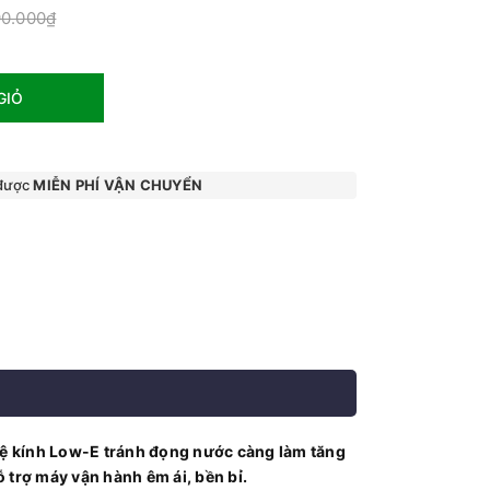
90.000₫
GIỎ
 được
MIỄN PHÍ VẬN CHUYỂN
hệ kính Low-E tránh đọng nước càng làm tăng
 trợ máy vận hành êm ái, bền bỉ.