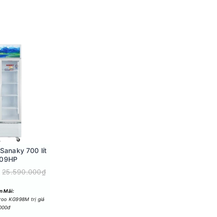
 nhiệt độ bên trong tủ luôn ổn định, đồng thời
g, giúp tủ làm lạnh ở nhiệt độ sâu, cung cấp
găn tủ, bảo quản thực phẩm tươi ngon hơn.
Sanaky 700 lít
09HP
25.590.000₫
n Mãi:
roo KG998M trị giá
000đ