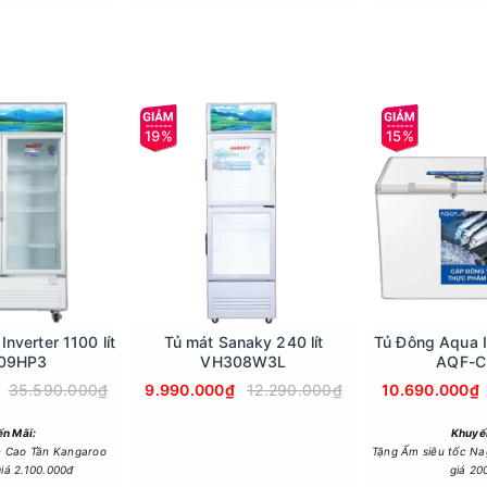
19%
15%
hiệt, chống lại các tia cực tím, hạn chế quá trình phát tán nhiệ
tốt, giúp máy hoạt động ổn định ở mức nhiệt 0°C ~ 10°C, làm lạnh
nverter 1100 lít
Tủ mát Sanaky 240 lít
Tủ Đông Aqua I
09HP3
VH308W3L
AQF-C
35.590.000₫
9.990.000₫
12.290.000₫
10.690.000₫
n Mãi:
Khuyế
n Cao Tần Kangaroo
Tặng Ấm siêu tốc N
iá 2.100.000đ
giá 20