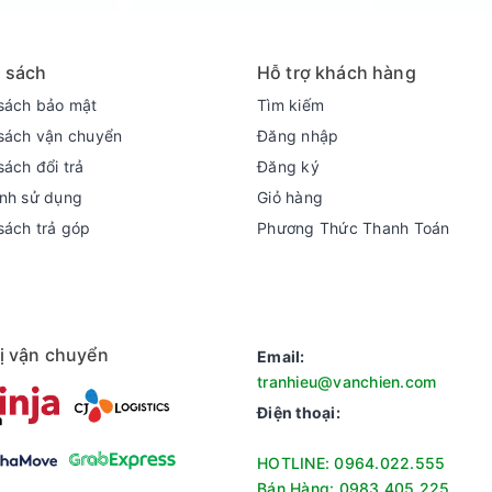
 sách
Hỗ trợ khách hàng
sách bảo mật
Tìm kiếm
sách vận chuyển
Đăng nhập
trí mong muốn cũng như cách sắp xếp trong nhà.
sách đổi trả
Đăng ký
u tầng khác nhau, phục vụ nhu cầu lưu trữ đa dạng.
nh sử dụng
Giỏ hàng
 lạnh, trẻ em nghịch phá và mất đồ khi bán hàng.
sách trả góp
Phương Thức Thanh Toán
H-1009HP3 với các công nghệ làm lạnh, tiết kiệm điện hiệu quả, th
cùng công nghệ Low-E giúp ngăn tình trạng đọng hơi nước lên cửa
erter VH1009HP3
ị vận chuyển
Email:
tranhieu@vanchien.com
Điện thoại:
HOTLINE: 0964.022.555
Bán Hàng: 0983.405.225