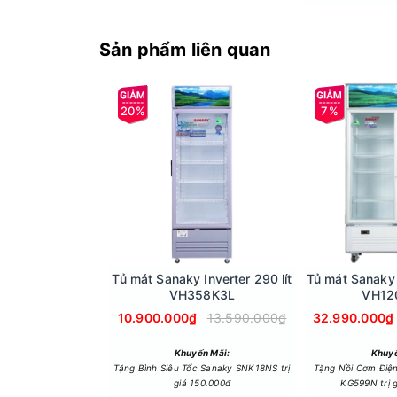
Sản phẩm liên quan
20%
7%
- Công nghệ kính Low-E giúp tăng khả năng giữ n
thực phẩm bên trong.
- Dàn lạnh bằng đồng nguyên chất truyền nhiệt 
Tủ mát Sanaky Inverter 290 lít
Tủ mát Sanaky I
VH358K3L
VH12
10.900.000₫
13.590.000₫
32.990.000₫
Khuyến Mãi:
Khuyế
Tặng Bình Siêu Tốc Sanaky SNK18NS trị
Tặng Nồi Cơm Điệ
giá 150.000đ
KG599N trị g