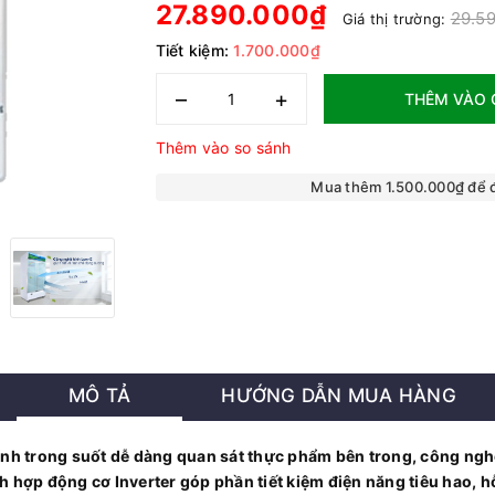
27.890.000₫
29.5
Giá thị trường:
Tiết kiệm:
1.700.000₫
–
+
THÊM VÀO 
Thêm vào so sánh
Mua thêm 1.500.000₫ để
MÔ TẢ
HƯỚNG DẪN MUA HÀNG
kính trong suốt dễ dàng quan sát thực phẩm bên trong, công ng
 hợp động cơ Inverter góp phần tiết kiệm điện năng tiêu hao, hỗ