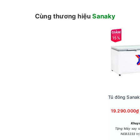
Cùng thương hiệu
Sanaky
Công nghệ tiết kiệm
- Động cơ Inverter được tích hợp trên chiếc tủ 
giảm thiểu lượng điện năng hao phí.
15%
- Gas R134a là loại được dùng thay thế cho R12 t
mức nhiệt cần thiết một cách nhanh chóng, tiết
Công nghệ làm lạnh
- Làm lạnh Nofrost không đóng tuyết, có hệ th
Tủ đông Sana
19.290.000₫
Khuyế
Tặng Máy xay s
NEB3233 trị