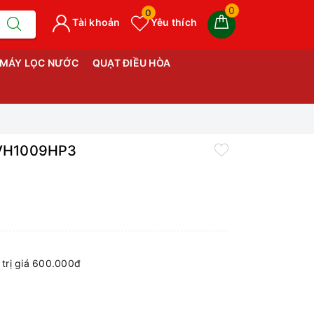
0
0
Tài khoản
Yêu thích
MÁY LỌC NƯỚC
QUẠT ĐIỀU HÒA
r VH1009HP3
trị giá 600.000đ