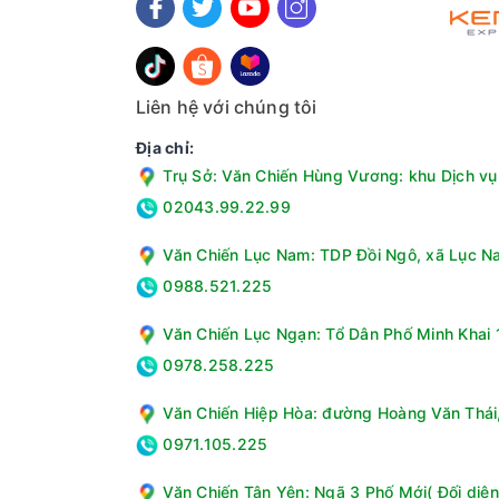
Nhiệt độ ngăn mát (độ C):0°C ~ 10°C
Công nghệ tiết kiệm điện:Inverter
Công nghệ tích hợp:Công nghệ làm lạnh Nofr
Chất liệu dàn lạnh:Đồng
Liên hệ với chúng tôi
Chất liệu lòng tủ:Hợp kim nhôm sơn tĩnh điện
Địa chỉ:
Chất liệu bên ngoài:Thân tủ: Tôn sơn tĩnh đi
Trụ Sở: Văn Chiến Hùng Vương: khu Dịch vụ 
Chất liệu kính:Kính cách nhiệt Low-E
Tiện ích:Đèn LED, Nút điều chỉnh nhiệt độ bên 
02043.99.22.99
Kích thước, khối lượng:Cao 206.7 cm - Ngan
Văn Chiến Lục Nam: TDP Đồi Ngô, xã Lục Na
Loại Gas:R134a
Độ ồn:32 - 42 dB
0988.521.225
Thương hiệu của:Việt Nam
Sản xuất tại:Việt Nam
Văn Chiến Lục Ngạn: Tổ Dân Phố Minh Khai 1
Năm ra mắt:2021
0978.258.225
Hãng:Sanaky.
Văn Chiến Hiệp Hòa: đường Hoàng Văn Thái, 
0971.105.225
Văn Chiến Tân Yên: Ngã 3 Phố Mới( Đối diện