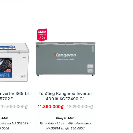
7%
9%
t ra bên ngoài gây ảnh hưởng đến chất lượng
 thực phẩm tức thì.
nverter 365 Lít
Tủ đông Kangaroo Inverter
Tủ đông Sanaky
5702E
430 lít KGFZ490IG1
lít VH1
12.590.000₫
11.390.000₫
12.290.000₫
23.900.000₫
n Mãi:
Khuyến Mãi:
Khuyến
agakawa NAG0308 trị
Tặng Máy vắt cam điện Nagakawa
Tặng Máy xay sin
0.000đ
NAG0814 trị giá 350.000đ
MX900MW trị gi