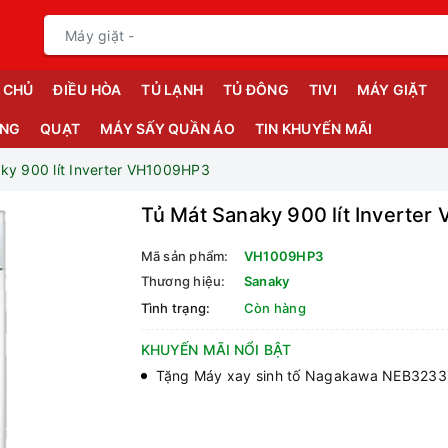
 CHỦ
ĐIỀU HÒA
TỦ LẠNH
TỦ ĐÔNG
TIVI
MÁY GIẶT
ỤNG
QUẠT
MÁY SẤY QUẦN ÁO
TIN KHUYẾN MÃI
ky 900 lít Inverter VH1009HP3
Tủ Mát Sanaky 900 lít Inverte
Mã sản phẩm:
VH1009HP3
Thương hiệu:
Sanaky
Tình trạng:
Còn hàng
KHUYẾN MÃI NỔI BẬT
Tặng Máy xay sinh tố Nagakawa NEB3233 