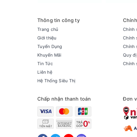
Thông tin công ty
Chính
Trang chủ
Chính 
Tiện ích
Giới thiệu
Chính 
- Bánh xe dễ dàng di chuyển, thay đổi theo vị 
Tuyển Dụng
Chính 
- Thiết kế các vỉ đựng được phân chia làm nhiề
Khuyến Mãi
Quy đị
- Móc khóa cửa tủ tránh tình trạng lãng phí hơi
Tin Tức
Chính 
Tóm lại, chiếc tủ mát Sanaky Inverter 900 lít V
Liên hệ
thực phẩm nhờ lớp cửa kính trong suốt kết hợp 
Hệ Thống Siêu Thị
Thông số kỹ thuật Tủ Mát Sanaky 900 lít Inv
Loại tủ:Tủ mát
Chấp nhận thanh toán
Đơn v
Dung tích tổng:1000 lít
Dung tích sử dụng:900 lít - Ngăn mát 900 lít
Số cửa:2 cửa
Số ngăn:1 ngăn mát
Công suất danh định:485W
Điện năng tiêu thụ:2.87 kWh/ngày