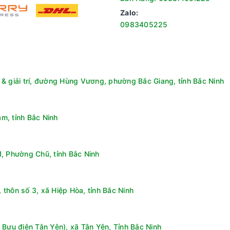
Zalo:
0983405225
ost
/PCM (Hợp kim thép chống rỉ)
ện/PCM (Hợp kim thép chống rỉ), Viền cửa tủ: Nhựa bọc nhôm
& giải trí, đường Hùng Vương, phường Bắc Giang, tỉnh Bắc Ninh
ngoài tủ, Khóa cửa tủ, Inverter tiết kiệm điện, Cửa kính, Bánh xe
g 101.2 cm - Sâu 73 cm - Nặng 146 kg
m, tỉnh Bắc Ninh
, Phường Chũ, tỉnh Bắc Ninh
thôn số 3, xã Hiệp Hòa, tỉnh Bắc Ninh
 Bưu điện Tân Yên), xã Tân Yên, Tỉnh Bắc Ninh