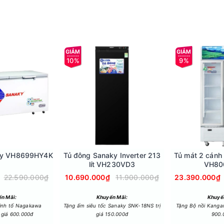
mát Sanaky này giúp máy vận hành êm ái, hệ thống máy nén duy trì
10%
9%
rên tủ đông lẫn tủ lạnh hiện nay, vô cùng thân thiện với môi trườn
 kiệm điện năng và vận hành êm ái.
ống quạt đảo chiều trên nóc tủ mát giúp làm lạnh đồng đều khắp n
ky VH8699HY4K
Tủ đông Sanaky Inverter 213
Tủ mát 2 cánh 
lít VH230VD3
VH80
22.590.000₫
10.690.000₫
11.900.000₫
23.390.000₫
n Mãi:
Khuyến Mãi:
Khuyế
inh tố Nagakawa
Tặng ấm siêu tốc Sanaky SNK-18NS trị
Tặng Bộ nồi Kanga
 giá 600.000đ
giá 150.000đ
900.