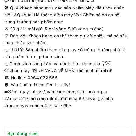
❄️MÁT LẠNH AQUA - RINH VÀNG VỀ NHÀ ❄️
💖 Quý khách hàng mua các sản phẩm Máy điều hòa nhãn
hiệu AQUA tại Hệ thống điện máy Văn Chiến sẽ có cơ hội
trúng thưởng sản phẩm như:
🎁 20 giải : mỗi giải 5 chỉ vàng SJC(vàng miếng).
🎊 Đặc việt Khách hàng có thể tham dự với nhiều mã số nếu
mua nhiều sản phẩm.
👉LƯU Ý: Sản phẩm tham gia quay số trúng thưởng phải là
sản phẩm ở trong danh sách.
👉Danh sách sản phẩm và cách thức tham gia 👇👇👇
💥Nhanh tay "RINH VÀNG VỀ NHÀ" thôi mọi người ơi!
☎ Hotline: 0964.022.555
🏠 Văn Chiến- Điểm đến tin cậy!
➡️Sắm ngay: https://vanchien.com/dieu-hoa-aqua
#Aqua #điềuhòakhôngkhí #điềuhòa #Rinhvàngvềnhà
#dienmayvanchien #hotsale #hè
Bạn đang xem: