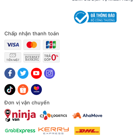
nhạc từ nhiều nguồn khác nhau. Hệ thống kết nối linh hoạt
này giúp loa trở thành lựa chọn tuyệt vời cho các bữa tiệc
karaoke, sự kiện ngoài trời, hoặc thư giãn tại nhà.
Chấp nhận thanh toán
Đơn vị vận chuyển
Tích hợp micro không dây
Loa đi kèm với 2 micro không dây sóng UHF, cho khả năng
kết nối xa và ổn định. Các micro này được làm từ chất liệu
kim loại nguyên khối màu vàng sang trọng, bền bỉ theo thời