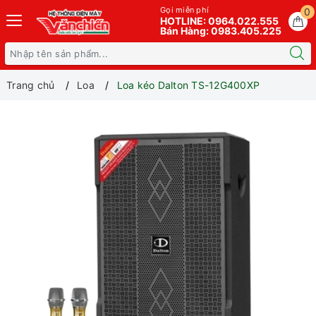
Gọi miễn phí
0
HOTLINE: 0964.022.555
Bán Hàng: 0983.405.225
Trang chủ
Loa
Loa kéo Dalton TS-12G400XP