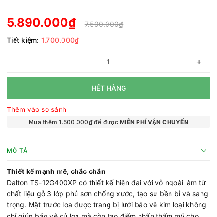
5.890.000₫
7.590.000₫
Tiết kiệm:
1.700.000₫
–
+
HẾT HÀNG
Thêm vào so sánh
Mua thêm 1.500.000₫ để được
MIỄN PHÍ VẬN CHUYỂN
MÔ TẢ
Thiết kế mạnh mẽ, chắc chắn
Dalton TS-12G400XP có thiết kế hiện đại với vỏ ngoài làm từ
chất liệu gỗ 3 lớp phủ sơn chống xước, tạo sự bền bỉ và sang
trọng. Mặt trước loa được trang bị lưới bảo vệ kim loại không
chỉ giúp bảo vệ củ loa mà còn tạo điểm nhấn thẩm mỹ cho