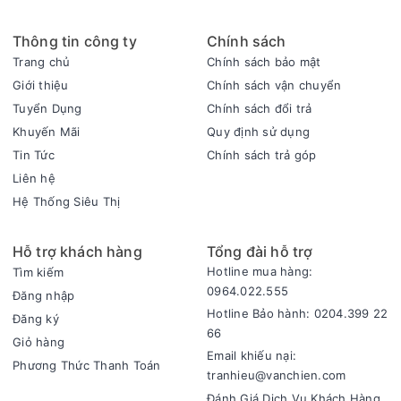
Thông tin công ty
Chính sách
Trang chủ
Chính sách bảo mật
Giới thiệu
Chính sách vận chuyển
Tuyển Dụng
Chính sách đổi trả
Khuyến Mãi
Quy định sử dụng
Tin Tức
Chính sách trả góp
Liên hệ
Hệ Thống Siêu Thị
Hỗ trợ khách hàng
Tổng đài hỗ trợ
Hotline mua hàng:
Tìm kiếm
0964.022.555
Đăng nhập
Hotline Bảo hành: 0204.399 22
Khả năng kết nối linh hoạt
Đăng ký
66
Dalton TS-12G400XP hỗ trợ nhiều phương thức kết nối như
Giỏ hàng
Email khiếu nại:
Bluetooth, USB, thẻ nhớ SD, đài FM, cổng AUX và micro. Bạn
Phương Thức Thanh Toán
tranhieu@vanchien.com
có thể dễ dàng kết nối loa với điện thoại, máy tính bảng,
Đánh Giá Dịch Vụ Khách Hàng
laptop hoặc các thiết bị âm nhạc khác, để tận hưởng âm