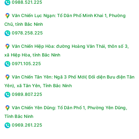
0988.521.225
Loa Karaoke Dalton TS-12G400XP là một sản phẩm âm thanh
Văn Chiến Lục Ngạn: Tổ Dân Phố Minh Khai 1, Phường
ấn tượng với công suất mạnh mẽ, chất lượng âm thanh tuyệt
Chũ, tỉnh Bắc Ninh
vời và tính năng kết nối linh hoạt. Với thiết kế hiện đại, khả
0978.258.225
năng di động tiện lợi và tích hợp micro không dây, sản phẩm
này là lựa chọn hoàn hảo cho những buổi tiệc karaoke, sự
Văn Chiến Hiệp Hòa: đường Hoàng Văn Thái, thôn số 3,
kiện hoặc giải trí gia đình.
xã Hiệp Hòa, tỉnh Bắc Ninh
Thông số kỹ thuật Loa kéo Dalton TS-12G400XP
0971.105.225
Loại loa: Loa karaoke
Công suất loa: 500W
Văn Chiến Tân Yên: Ngã 3 Phố Mới( Đối diện Bưu điện Tân
Tính năng
Yên), xã Tân Yên, Tỉnh Bắc Ninh
Số lượng micro: 2 micro không dây
0989.807.225
Bánh xe di chuyển: 4 bánh
Công nghệ & Kết nối
Văn Chiến Yên Dũng: Tổ Dân Phố 1, Phường Yên Dũng,
Kết nối: Bluetooth, AUX, SD Card, USB
Tỉnh Bắc Ninh
Nguồn điện hoặc Pin
0969.261.225
Thời gian sạc pin: 5 - 6 giờ
Thời gian sử dụng: 3 - 4 giờ