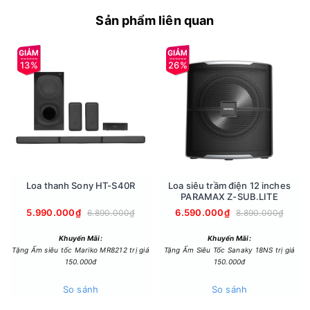
giúp bạn tùy chỉnh âm thanh một cách dễ dàng.
Sản phẩm liên quan
Công suất lên tới 500W, loa bass 3 tấc
Loa kéo TS-12G400XP được trang bị hệ thống loa 2 đường
tiếng với củ loa bass 12 inch giúp tái tạo âm trầm sâu lắng và
13%
26%
uy lực, đáp ứng nhu cầu sử dụng trong các không gian lớn
hoặc ngoài trời.
Củ loa treble 1.5 inch kết hợp cùng họng còi lớn giúp âm cao
được tái hiện rõ ràng, không bị méo tiếng. Công suất đỉnh
của loa lên đến 500W, cho âm thanh mạnh mẽ, sống động.
Dễ dàng điều chỉnh âm thanh
Loa được trang bị bảng điều khiển phía sau với các nút điều
Loa thanh Sony HT-S40R
Loa siêu trầm điện 12 inches
chỉnh chi tiết cho micro, bao gồm volume, treble, mid, bass
PARAMAX Z-SUB.LITE
và echo. Điều này giúp bạn dễ dàng tùy chỉnh âm thanh theo
5.990.000₫
6.590.000₫
6.890.000₫
8.890.000₫
chất giọng và gu nhạc của từng người, mang đến một trải
Khuyến Mãi:
Khuyến Mãi:
nghiệm âm nhạc hoàn hảo và cá nhân hóa.
Tặng Ấm siêu tốc Mariko MR8212 trị giá
Tặng Ấm Siêu Tốc Sanaky 18NS trị giá
150.000đ
150.000đ
So sánh
So sánh