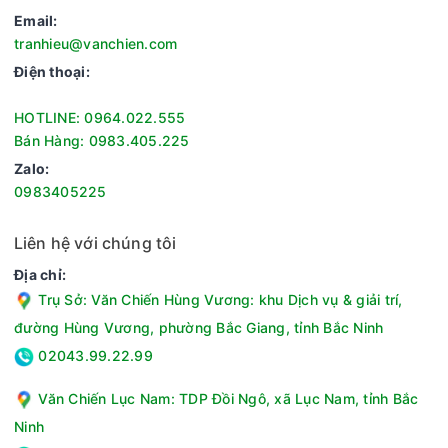
gian và đảm bảo chất lượng âm thanh cao. Micro có thể tinh
Email:
chỉnh 16 tần số kết nối, giúp tránh nhiễu sóng khi sử dụng
tranhieu@vanchien.com
nhiều thiết bị cùng lúc.
Điện thoại:
HOTLINE: 0964.022.555
Bán Hàng: 0983.405.225
Zalo:
0983405225
Liên hệ với chúng tôi
Địa chỉ:
Trụ Sở: Văn Chiến Hùng Vương: khu Dịch vụ & giải trí,
đường Hùng Vương, phường Bắc Giang, tỉnh Bắc Ninh
02043.99.22.99
Văn Chiến Lục Nam: TDP Đồi Ngô, xã Lục Nam, tỉnh Bắc
Ninh