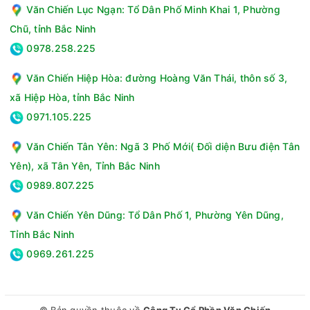
Loại bàn là:Bàn ủi hơi nước đứng
Văn Chiến Lục Ngạn: Tổ Dân Phố Minh Khai 1, Phường
Công suất:2140W
Chũ, tỉnh Bắc Ninh
Bình nước:2 lít
Mặt đế:Nhựa
0978.258.225
Chức năng:Ủi hơi nước
Văn Chiến Hiệp Hòa: đường Hoàng Văn Thái, thôn số 3,
Chiều dài dây điện:149 cm
Tiện ích:Ủi quần áo treo, Tự làm sạch - chống đóng cặn,
xã Hiệp Hòa, tỉnh Bắc Ninh
Điều chỉnh được chiều cao, Chống nhỏ giọt
0971.105.225
Chế độ an toàn:Tự ngắt khi quá nhiệt
Kích thước - Khối lượng:Ngang 31 cm - Cao 84 - 169 cm -
Văn Chiến Tân Yên: Ngã 3 Phố Mới( Đối diện Bưu điện Tân
Sâu 31.5 cm - Nặng 3.9 kg
Yên), xã Tân Yên, Tỉnh Bắc Ninh
Thương hiệu của:Nhật Bản
0989.807.225
Sản xuất tại:Trung Quốc
Năm ra mắt:2019
Văn Chiến Yên Dũng: Tổ Dân Phố 1, Phường Yên Dũng,
Hãng:Panasonic.
Tỉnh Bắc Ninh
0969.261.225