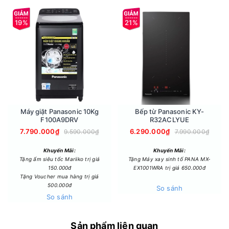
19%
21%
Ủi với công suất từ 1800 - 2140W, 2 mức điều chỉnh luồng
hơi nước, cho hơi nước tập trung dùng là ủi chất liệu vải
dày và hơi nước phân tán cho vải mỏng, ủi nhanh chóng
Máy giặt Panasonic 10Kg
Bếp từ Panasonic KY-
Lực phun hơi mạnh tới 50g/phút làm phẳng hiệu quả mọi nếp
F100A9DRV
R32ACLYUE
nhăn cứng đầu.
7.790.000₫
6.290.000₫
9.590.000₫
7.990.000₫
Khuyến Mãi:
Khuyến Mãi:
Tặng ấm siêu tốc Mariiko trị giá
Tặng Máy xay sinh tố PANA MX-
150.000đ
EX1001WRA trị giá 650.000đ
Tặng Voucher mua hàng trị giá
500.000đ
So sánh
So sánh
Sản phẩm liên quan