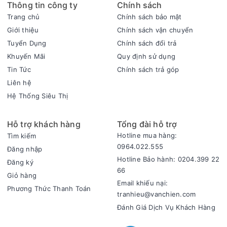
Thông tin công ty
Chính sách
Trang chủ
Chính sách bảo mật
Giới thiệu
Chính sách vận chuyển
Tuyển Dụng
Chính sách đổi trả
Khuyến Mãi
Quy định sử dụng
Bình chứa nước với dung tích lớn đến 2 lít, cho phép là ủi
Tin Tức
Chính sách trả góp
lượng lớn quần áo trong 1 lần châm nước
Sản phẩm dùng tốt cho gia đình đông người, là ủi cho may
Liên hệ
mặc chuyên nghiệp. Bình nước dễ tháo rời vệ sinh.
Hệ Thống Siêu Thị
Hỗ trợ khách hàng
Tổng đài hỗ trợ
Hotline mua hàng:
Tìm kiếm
0964.022.555
Đăng nhập
Hotline Bảo hành: 0204.399 22
Đăng ký
66
Giỏ hàng
Email khiếu nại:
Phương Thức Thanh Toán
tranhieu@vanchien.com
Đánh Giá Dịch Vụ Khách Hàng