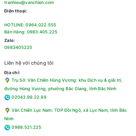
tranhieu@vanchien.com
Điện thoại:
HOTLINE: 0964.022.555
Bán Hàng: 0983.405.225
Zalo:
0983405225
Liên hệ với chúng tôi
Địa chỉ:
Trụ Sở: Văn Chiến Hùng Vương: khu Dịch vụ & giải trí,
Bàn ủi hơi nước Panasonic NI-GWE080WRA gia dụng hiện
đường Hùng Vương, phường Bắc Giang, tỉnh Bắc Ninh
đại, đơn giản hóa công việc ủi đồ, tiện lợi hơn, nhanh chóng
02043.99.22.99
hơn, hỗ trợ tốt hơn cho người dùng.
Văn Chiến Lục Nam: TDP Đồi Ngô, xã Lục Nam, tỉnh Bắc
Ninh
Thông số kỹ thuật Bàn là hơi nước đứng Panasonic NI-
GWE080WRA
0988.521.225