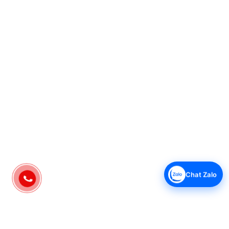
đồng nguyên chất 100% nên không bị oxy hóa giúp cho bếp
từ hoạt động ổn định với công suất cao.
Mâm từ có 12 thanh định hướng từ giúp bắt từ nhanh và tăng
hiệu suất của bếp. Nhờ vậy sẽ làm chín thức ăn nhanh hơn,
giảm thiểu thời gian nấu nướng và tiết kiệm điện hơn.
Hệ thống tản nhiệt tốt
Bếp từ thiết kế hệ thống tản nhiệt nằm ở phía dưới của bếp.
Các cửa thông gió được bố trí hợp lý giúp thoát nhiệt nhanh
chóng, máy mát nhanh chóng, bảo vệ hệ thống bo mạch hoạt
động ổn định, bền bỉ và lâu dài.
Tự động ngắt điện khi quá nhiệt
Bếp từ có tính năng tự ngắt khi nhiệt độ vượt quá định mức,
đảm bảo an toàn cho người sử dụng và đồng thời bảo vệ mô
tơ bếp bền hơn.
Chat Zalo
Ngoài ra tính năng kiểm soát thời gian đun nấu, tự động ngắt
sau 2h trong trường hợp quên tắt bếp.
Trang bị sẵn nồi lẩu 4 lít và vỉ nướng
NAG0716 đi kèm nồi lẩu thiết kế cùng tông màu với bếp từ