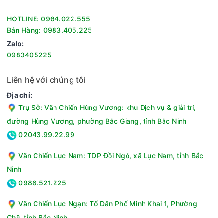
HOTLINE: 0964.022.555
Bán Hàng: 0983.405.225
Zalo:
0983405225
Liên hệ với chúng tôi
Địa chỉ:
Trụ Sở: Văn Chiến Hùng Vương: khu Dịch vụ & giải trí,
đường Hùng Vương, phường Bắc Giang, tỉnh Bắc Ninh
02043.99.22.99
Trong quá trình sử dụng thì nút tăng giảm nhiệt độ sẽ được
Văn Chiến Lục Nam: TDP Đồi Ngô, xã Lục Nam, tỉnh Bắc
sử dụng với tần suất cao hơn, vì vậy hãng đã thiết kế dưới
Ninh
dạng núm vặn thay cho phím cảm ứng sẽ giúp gia tăng tuổi
thọ cho hệ thống điều khiển.
0988.521.225
Có chức năng nướng BBQ
Văn Chiến Lục Ngạn: Tổ Dân Phố Minh Khai 1, Phường
Bếp từ được trang bị sẵn vỉ nướng nguyên khối cùng chức
Chũ, tỉnh Bắc Ninh