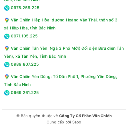
năng nướng BBQ sẽ tự động kiểm soát nhiệt độ, giữ vỉ nướng
ở nhiệt độ tối ưu nhất cho món nướng thật thơm ngon.
0978.258.225
Văn Chiến Hiệp Hòa: đường Hoàng Văn Thái, thôn số 3,
xã Hiệp Hòa, tỉnh Bắc Ninh
0971.105.225
Văn Chiến Tân Yên: Ngã 3 Phố Mới( Đối diện Bưu điện Tân
Yên), xã Tân Yên, Tỉnh Bắc Ninh
0989.807.225
Văn Chiến Yên Dũng: Tổ Dân Phố 1, Phường Yên Dũng,
Tỉnh Bắc Ninh
0969.261.225
© Bản quyền thuộc về
Công Ty Cổ Phần Văn Chiến
Mâm từ kép làm từ đồng nguyên chất 100%
Cung cấp bởi
Sapo
Nagakawa NAG0716 thiết kế mâm từ kép, được làm bằng