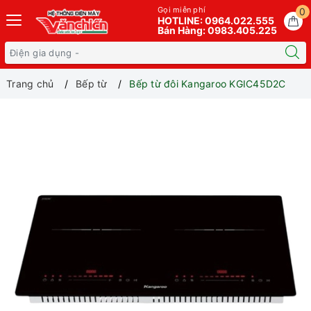
Gọi miễn phí
0
HOTLINE: 0964.022.555
Bán Hàng: 0983.405.225
Trang chủ
Bếp từ
Bếp từ đôi Kangaroo KGIC45D2C