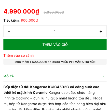
4.990.000₫
5.890.000₫
Tiết kiệm:
900.000₫
–
+
THÊM VÀO GIỎ
Thêm vào so sánh
Mua thêm 1.500.000₫ để được
MIỄN PHÍ VẬN CHUYỂN
MÔ TẢ
Bếp điện từ đôi Kangaroo KGIC45D2C có công suất cao,
thiết kế mặt kính Ceramic
Kanger cao cấp, chức năng
Infinite Cooking – đun liu riu giúp nhiệt lượng tỏa đều. Ngoài
ra, bếp từ Kangaroo được tích hợp các tính năng hiện đại như
Inverter tiết kiệm điện, Booster gia nhiệt nhanh, công nghệ