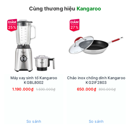
Khác với bếp gas truyền thống, để đun sôi 1 lít nước cần 10 –
Cùng thương hiệu
Kangaroo
15 phút. Bếp điện từ đôi Kangaroo KGIC45D2C công suất cao
2000W – 2200W, Booster 2200W – 2300W truyền nhiệt
nhanh nên hiệu suất nhiệt cao chỉ mất 3 – 5 phút để sôi nước.
25%
27%
Việc nấu ăn vô cùng nhẹ nhàng, tiết kiệm nhiên liệu và thời
gian.
Điều khiển cảm ứng trượt mượt mà
Bếp từ đôi KGIC45D2C trang bị điều khiển cảm ứng trượt
thông minh, chỉ vài thao tác trượt tay đã chọn được chế độ
nhiệt mong muốn. Bếp có hai vùng nấu, đèn báo tại các nút
chức năng, màn hình hiển thị rõ rang, dễ điều chỉnh.
Máy xay sinh tố Kangaroo
Chảo inox chống dính Kangaroo
Tính năng giữ ấm tiện lợi – Inverter tiết kiệm điện
KGBL8002
KG2IF2803
Được tích hợp chức năng “giữ ấm’ tiện lợi, bếp từ KGIC45D2C
1.190.000₫
650.000₫
1.590.000₫
890.000₫
sẽ giúp bạn có thêm nhiều thời gian để giữ ấm món ăn, cho
món ăn thưởng thức luôn ấm nóng. Bếp từ đôi Kangaroo sử
dụng công nghệ Inverter tiết kiệm điện tối ưu.
An toàn khi sử dụng
So sánh
So sánh
Bếp điện từ đôi Kangaroo KGIC45D2C trang bị khóa trẻ em