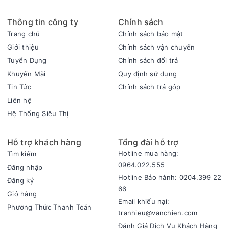
Tính năng an toàn:Bảo vệ quá nhiệt, quá áp – Chống tràn –
Khóa trẻ em – Chức năng giữ ấm
Thông tin công ty
Chính sách
Số vùng nấu:2 vùng nấu
Trang chủ
Chính sách bảo mật
Bảo hành:24 tháng
Giới thiệu
Chính sách vận chuyển
Tuyển Dụng
Chính sách đổi trả
Khuyến Mãi
Quy định sử dụng
Tin Tức
Chính sách trả góp
Liên hệ
Hệ Thống Siêu Thị
Hỗ trợ khách hàng
Tổng đài hỗ trợ
Hotline mua hàng:
Tìm kiếm
0964.022.555
Đăng nhập
Hotline Bảo hành: 0204.399 22
Đăng ký
66
Giỏ hàng
Email khiếu nại:
Phương Thức Thanh Toán
tranhieu@vanchien.com
Đánh Giá Dịch Vụ Khách Hàng