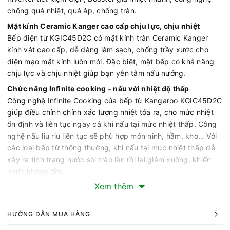
chống quá nhiệt, quá áp, chống tràn.
Mặt kính Ceramic Kanger cao cấp chịu lực, chịu nhiệt
Bếp điện từ KGIC45D2C có mặt kính tràn Ceramic Kanger
kính vát cao cấp, dễ dàng làm sạch, chống trầy xước cho
diện mạo mặt kính luôn mới. Đặc biệt, mặt bếp có khả năng
chịu lực và chịu nhiệt giúp bạn yên tâm nấu nướng.
Chức năng Infinite cooking – nấu với nhiệt độ thấp
Công nghệ Infinite Cooking của bếp từ Kangaroo KGIC45D2C
giúp điều chỉnh chính xác lượng nhiệt tỏa ra, cho mức nhiệt
ổn định và liên tục ngay cả khi nấu tại mức nhiệt thấp. Công
nghệ nấu liu riu liên tục sẽ phù hợp món ninh, hầm, kho… Với
các loại bếp từ thông thường, khi nấu tại mức nhiệt thấp dễ
xảy ra tình trạng nước sôi trào lên rồi lại giảm xuống, khiến
nhiệt không đều.
Xem thêm
Việc nấu các món cần đun nấu trong thời gian dài ở nhiệt độ
thấp như chiên rán, ninh hầm dễ dàng hơn, giữ trọn hương vị
món ăn.
HƯỚNG DẪN MUA HÀNG
Hiệu suất nhiệt cao – làm nóng cực nhanh