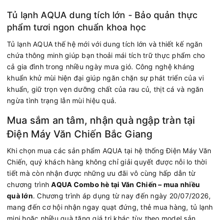
Tủ lạnh AQUA dung tích lớn - Bảo quản thực
phẩm tươi ngon chuẩn khoa học
Tủ lạnh AQUA thế hệ mới với dung tích lớn và thiết kế ngăn
chứa thông minh giúp bạn thoải mái tích trữ thực phẩm cho
cả gia đình trong nhiều ngày mưa gió. Công nghệ kháng
khuẩn khử mùi hiện đại giúp ngăn chặn sự phát triển của vi
khuẩn, giữ trọn vẹn dưỡng chất của rau củ, thịt cá và ngăn
ngừa tình trạng lẫn mùi hiệu quả.
Mua sắm an tâm, nhận quà ngập tràn tại
Điện Máy Văn Chiến Bắc Giang
Khi chọn mua các sản phẩm AQUA tại hệ thống Điện Máy Văn
Chiến, quý khách hàng không chỉ giải quyết được nỗi lo thời
tiết mà còn nhận được những ưu đãi vô cùng hấp dẫn từ
chương trình
AQUA Combo hè tại Văn Chiến – mua nhiều
quà lớn
. Chương trình áp dụng từ nay đến ngày 20/07/2026,
mang đến cơ hội nhận ngay quạt đứng, thẻ mua hàng, tủ lạnh
mini hoặc nhiều quà tặng giá trị khác tùy theo model sản