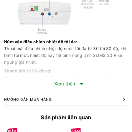
Núm vặn điều chỉnh nhiệt độ tối đa:
Thoải mái điều chỉnh nhiệt độ nước tối đa từ 30 tới 80 độ, khi
bình tới mức nhiệt độ này thì bình nóng lạnh SLIM3 30 R sẽ
ngưng gia nhiệt.
Thanh đốt 100% đồng:
Đồng là kim loại có độ bền cao và khả năng dẫn nhiệt tốt
Xem thêm
giúp thanh đốt của bình nóng lạnh Ariston SLIM3 30 R gia
nhiệt nhanh, tăng độ bền bỉ, chống bám cặn
HƯỚNG DẪN MUA HÀNG
Công nghệ ion Bạc Ag+ kháng khuẩn:
Bên trong bình nóng lạnh Ariston SLIM3 30 R tại lối nước vào
có trang bị ống dẫn tạo ion nano bạc Ag+. Khi nguồn nước đi
Sản phẩm liên quan
qua ống này các tinh thể ion bạc được sản sinh giúp ngăn
chặn và tiêu diệt tới 80% lượng vi khuẩn trong nước