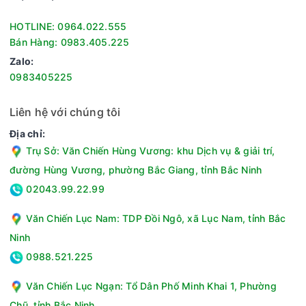
Dòng sản phẩm: 2024
HOTLINE: 0964.022.555
Thương hiệu của: Italia
Bán Hàng: 0983.405.225
Sản xuất tại: Việt Nam
Chất liệu - Kích thước
Zalo:
0983405225
Chất liệu lòng bình: Tráng men Titan Chất liệu vỏ máy:
Nhựa ABS cao cấp
Liên hệ với chúng tôi
Kích thước - Khối lượng: Cao 34.8 cm - Rộng 75.7 cm -
Dày 33.4 cm - Nặng 17 kg
Địa chỉ:
Trụ Sở: Văn Chiến Hùng Vương: khu Dịch vụ & giải trí,
đường Hùng Vương, phường Bắc Giang, tỉnh Bắc Ninh
02043.99.22.99
Văn Chiến Lục Nam: TDP Đồi Ngô, xã Lục Nam, tỉnh Bắc
Ninh
0988.521.225
Văn Chiến Lục Ngạn: Tổ Dân Phố Minh Khai 1, Phường
Chũ, tỉnh Bắc Ninh