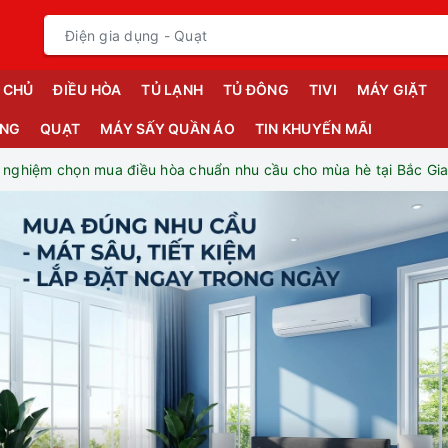
 CHỦ
ĐIỀU HÒA
TỦ LẠNH
TỦ ĐÔNG
TIVI
MÁY GIẶT
ỤNG
QUẠT
MÁY SẤY QUẦN ÁO
TIN KHUYẾN MÃI
h nghiệm chọn mua điều hòa chuẩn nhu cầu cho mùa hè tại Bắc Gi