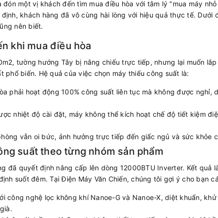
đón một vị khách đến tìm mua điều hòa với tâm lý "mua máy nhỏ c
 định, khách hàng đã vô cùng hài lòng với hiệu quả thực tế. Dưới 
ũng nên biết.
iến khi mua điều hòa
2, tường hướng Tây bị nắng chiếu trực tiếp, nhưng lại muốn lắp
ất phổ biến. Hệ quả của việc chọn máy thiếu công suất là:
òa phải hoạt động 100% công suất liên tục mà không được nghỉ, d
ợc nhiệt độ cài đặt, máy không thể kích hoạt chế độ tiết kiệm đi
hòng vẫn oi bức, ảnh hưởng trực tiếp đến giấc ngủ và sức khỏe c
ông suất theo từng nhóm sản phẩm
ng đã quyết định nâng cấp lên dòng 12000BTU Inverter. Kết quả 
 định suốt đêm. Tại Điện Máy Văn Chiến, chúng tôi gợi ý cho bạn cá
ới công nghệ lọc không khí Nanoe-G và Nanoe-X, diệt khuẩn, khử 
già.