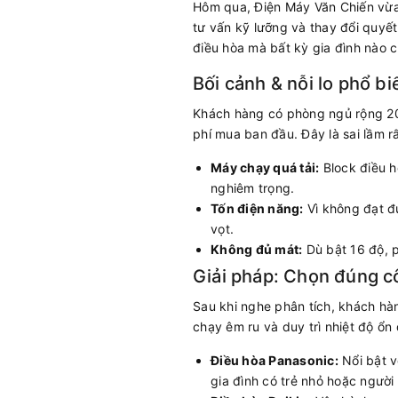
Hôm qua, Điện Máy Văn Chiến vừa 
tư vấn kỹ lưỡng và thay đổi quyết
điều hòa mà bất kỳ gia đình nào c
Bối cảnh & nỗi lo phổ b
Khách hàng có phòng ngủ rộng 20m
phí mua ban đầu. Đây là sai lầm r
Máy chạy quá tải:
Block điều h
nghiêm trọng.
Tốn điện năng:
Vì không đạt đư
vọt.
Không đủ mát:
Dù bật 16 độ, p
Giải pháp: Chọn đúng c
Sau khi nghe phân tích, khách hà
chạy êm ru và duy trì nhiệt độ ổn
Điều hòa Panasonic:
Nổi bật v
gia đình có trẻ nhỏ hoặc người 