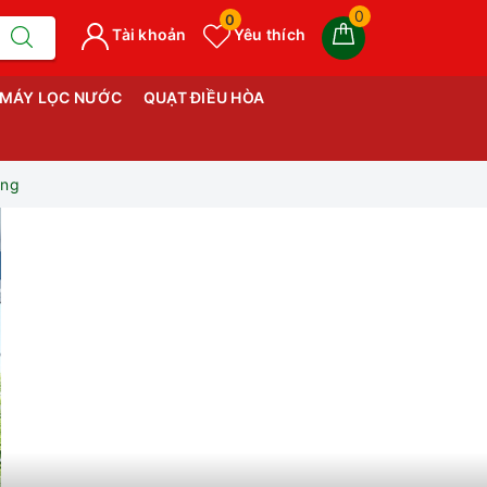
0
0
Tài khoản
Yêu thích
MÁY LỌC NƯỚC
QUẠT ĐIỀU HÒA
ang