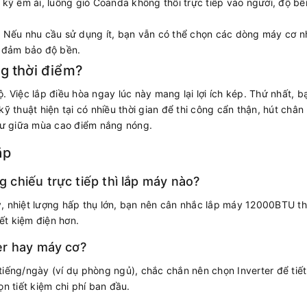
kỳ êm ái, luồng gió Coanda không thổi trực tiếp vào người, độ bền
:
Nếu nhu cầu sử dụng ít, bạn vẫn có thể chọn các dòng máy cơ n
ể đảm bảo độ bền.
ng thời điểm?
. Việc lắp điều hòa ngay lúc này mang lại lợi ích kép. Thứ nhất, 
kỹ thuật hiện tại có nhiều thời gian để thi công cẩn thận, hút châ
như giữa mùa cao điểm nắng nóng.
ặp
chiếu trực tiếp thì lắp máy nào?
y, nhiệt lượng hấp thụ lớn, bạn nên cân nhắc lắp máy 12000BTU 
iết kiệm điện hơn.
er hay máy cơ?
tiếng/ngày (ví dụ phòng ngủ), chắc chắn nên chọn Inverter để tiế
n tiết kiệm chi phí ban đầu.