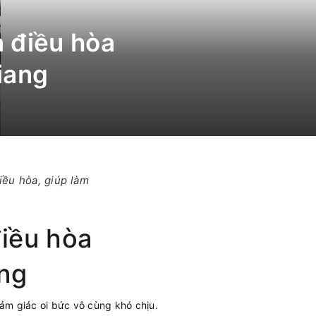
 điều hòa
iang
iều hòa, giúp làm
iều hòa
ang
ảm giác oi bức vô cùng khó chịu.