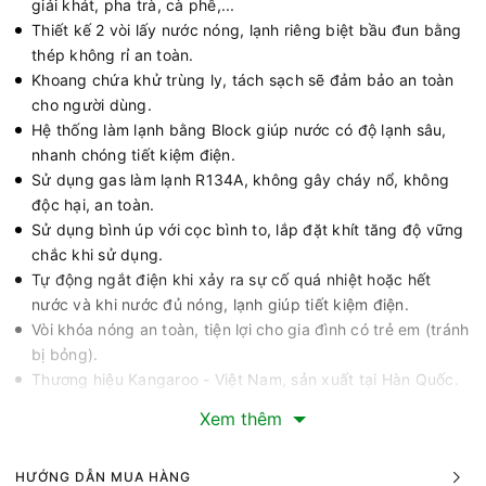
giải khát, pha trà, cà phê,...
Thiết kế 2 vòi lấy nước nóng, lạnh riêng biệt bầu đun bằng
thép không rỉ an toàn.
Khoang chứa khử trùng ly, tách sạch sẽ đảm bảo an toàn
cho người dùng.
Hệ thống làm lạnh bằng Block giúp nước có độ lạnh sâu,
nhanh chóng tiết kiệm điện.
Sử dụng gas làm lạnh R134A, không gây cháy nổ, không
độc hại, an toàn.
Sử dụng bình úp với cọc bình to, lắp đặt khít tăng độ vững
chắc khi sử dụng.
Tự động ngắt điện khi xảy ra sự cố quá nhiệt hoặc hết
nước và khi nước đủ nóng, lạnh giúp tiết kiệm điện.
Vòi khóa nóng an toàn, tiện lợi cho gia đình có trẻ em (tránh
bị bỏng).
Thương hiệu Kangaroo - Việt Nam, sản xuất tại Hàn Quốc.
Máy có nhiệt độ làm nóng từ 85 - 90°C, nhiệt độ làm lạnh từ
Xem thêm
4 - 12°C (trong điều kiện tiêu chuẩn) phục vụ nhu cầu giải
khát, pha trà, cà phê.
HƯỚNG DẪN MUA HÀNG