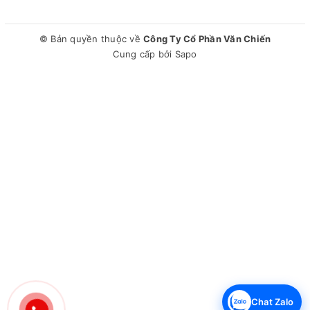
Số vòi nước:2 vòi
Nhiệt độ nước hãng công bố:Nóng 85 - 90°C, Lạnh 4 -
12°C
© Bản quyền thuộc về
Công Ty Cổ Phần Văn Chiến
Nhiệt độ nước thực tế:Nóng 85 - 90°C, Lạnh 4 - 12°C
Cung cấp bởi
Sapo
(Nhiệt độ nước thực tế sẽ phụ thuộc vào nhiệt độ môi
trường và thể tích nước lấy ra)
Năng suất làm nóng, lạnh:Nóng 5 lít/giờ, Lạnh 2 lít/giờ
Chất liệu bình chứa:Inox 304
Dung tích bình chứa:Nóng 5 lít - Lạnh 2 lít
Hệ thống làm lạnh:Làm lạnh bằng Block (máy nén) cho độ
lạnh sâu
Điện năng tiêu thụ:0.515 kWh
Tiện ích:Có khoang chứa khử trùng ly, tách, Khay hứng
nước, Có đèn báo nóng lạnh
Chế độ an toàn:Tự ngắt điện khi quá tải, Tự ngắt điện khi
hết nước, Khóa vòi nước nóng, Tự ngắt điện khi nước đủ
nóng, lạnh, Công tắc nóng lạnh độc lập
Kích thước - Khối lượng:Cao 102 cm - Ngang 32 cm - Sâu
34 cm - Nặng 16.7 kg
Chat Zalo
Thương hiệu của:Việt Nam