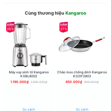
Thiết kế cây nước nóng lạnh 2 trong 1 tiện lợi và an toàn, có
kiểu dáng sang trọng phù hợp cho cả không gian gia đình và
văn phòng.
Cùng thương hiệu
Kangaroo
*Nhiệt độ nước thực tế sẽ phụ thuộc vào nhiệt độ bên ngoài
môi trường và thể tích nước lấy ra.
25%
27%
Máy xay sinh tố Kangaroo
Chảo inox chống dính Kangaroo
KGBL8002
KG2IF2803
1.190.000₫
650.000₫
1.590.000₫
890.000₫
Tạo nước nóng, lạnh nhanh chóng với công suất làm nóng
430W, lạnh 85W
So sánh
So sánh