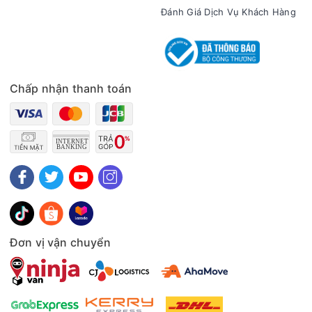
Đánh Giá Dịch Vụ Khách Hàng
Chấp nhận thanh toán
Sử dụng bình úp nước trên với cọc bình to, lắp đặt khít tăng
độ vững chắc và dễ theo dõi lượng nước đang sử dụng
Cùng với, khay hứng nước thừa chống rò rỉ nước ra ngoài, dễ
dàng tháo lắp và tiện vệ sinh.
Đơn vị vận chuyển