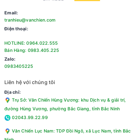
Email:
tranhieu@vanchien.com
Điện thoại:
HOTLINE: 0964.022.555
Cây nước nóng lạnh Kangaroo trang bị nhiều tính năng an
Bán Hàng: 0983.405.225
toàn, yên tâm khi sử dụng
- Tự động ngắt điện khi xảy ra sự cố quá nhiệt hoặc hết
Zalo:
nước.
0983405225
- Tự ngắt khi nước đủ nhiệt độ nóng, lạnh giúp tiết kiệm tối
đa điện năng.
Liên hệ với chúng tôi
- Có vòi khóa nóng an toàn, tiện lợi cho gia đình có trẻ em
Địa chỉ:
(tránh bị bỏng).
Trụ Sở: Văn Chiến Hùng Vương: khu Dịch vụ & giải trí,
đường Hùng Vương, phường Bắc Giang, tỉnh Bắc Ninh
02043.99.22.99
Văn Chiến Lục Nam: TDP Đồi Ngô, xã Lục Nam, tỉnh Bắc
Ninh