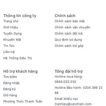
Thông tin công ty
Chính sách
Khoang chứa khử trùng ly, tách sạch sẽ, an toàn tuyệt đối
Trang chủ
Chính sách bảo mật
với sức khỏe người sử dụng
Giới thiệu
Chính sách vận chuyển
Tuyển Dụng
Chính sách đổi trả
Khuyến Mãi
Quy định sử dụng
Tin Tức
Chính sách trả góp
Liên hệ
Hệ Thống Siêu Thị
Hỗ trợ khách hàng
Tổng đài hỗ trợ
Hotline mua hàng:
Tìm kiếm
0964.022.555
Đăng nhập
Hệ thống làm lạnh bằng Block giúp nước có độ lạnh sâu,
Hotline Bảo hành: 0204.399 22
Đăng ký
nhanh chóng tiết kiệm điện năng tiêu thụ
66
Giỏ hàng
Sử dụng gas làm lạnh R134A, không gây cháy nổ, không độc
Email khiếu nại:
Phương Thức Thanh Toán
hại, an toàn.
tranhieu@vanchien.com