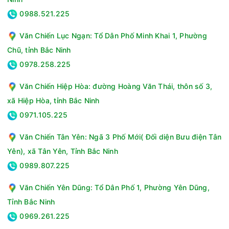
0988.521.225
Văn Chiến Lục Ngạn: Tổ Dân Phố Minh Khai 1, Phường
Chũ, tỉnh Bắc Ninh
0978.258.225
Lưu ý khi sử dụng:
- Vệ sinh cây nước nóng lạnh trong lần đầu sử dụng.
Văn Chiến Hiệp Hòa: đường Hoàng Văn Thái, thôn số 3,
- Đặt cây nước nóng lạnh cách xa tường từ 10 - 15 cm.
xã Hiệp Hòa, tỉnh Bắc Ninh
- Sử dụng loại bình nước thích hợp.
0971.105.225
- Khi di chuyển cây nước nóng lạnh, chờ 1 - 2h sau mới sử
Văn Chiến Tân Yên: Ngã 3 Phố Mới( Đối diện Bưu điện Tân
dụng.
Yên), xã Tân Yên, Tỉnh Bắc Ninh
Cây nước nóng lạnh Kangaroo KG45 thương hiệu Kangaroo
0989.807.225
uy tín, cung cấp nước nóng, nước lạnh cho gia đình, công ty,
quán ăn sử dụng tiện lợi mọi lúc, chất lượng tốt, giá phải
Văn Chiến Yên Dũng: Tổ Dân Phố 1, Phường Yên Dũng,
chăng, lựa chọn tốt cho người tiêu dùng Việt.
Tỉnh Bắc Ninh
Thông số kỹ thuật Cây nước nóng lạnh Kangaroo KG45
0969.261.225
Công suất:515W, Nóng 430W - Lạnh 85W