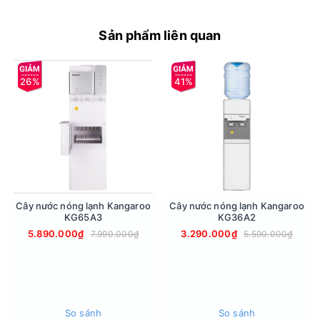
Sản phẩm liên quan
26%
41%
Cây nước nóng lạnh thiết kế 2 vòi lấy nước nóng, lạnh riêng
biệt tiện lợi
Có đèn báo nóng lạnh, 2 công tắc nguồn riêng biệt, có thể tắt
hoặc bật các chế độ nóng lạnh tùy nhu cầu.
Cây nước nóng lạnh Kangaroo
Cây nước nóng lạnh Kangaroo
KG65A3
KG36A2
5.890.000₫
3.290.000₫
7.990.000₫
5.590.000₫
So sánh
So sánh