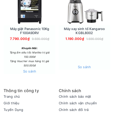
Chất liệu:Nhôm
Độ dày:4,2mm
Đường kính:24cm
Loại bếp sử dụng:Bếp ga, Bếp hồng ngoại, Bếp từ
Màu sắc:Đen
Máy giặt Panasonic 10Kg
Máy xay sinh tố Kangaroo
F100A9DRV
KGBL8002
Dùng trên bếp từ:Có
7.790.000₫
1.190.000₫
9.590.000₫
1.590.000₫
Xuất xứ thương hiệu:Việt Nam
Sản xuất tại:Trung Quốc
Khuyến Mãi:
Tặng ấm siêu tốc Mariiko trị giá
150.000đ
Tặng Voucher mua hàng trị giá
500.000đ
So sánh
So sánh
Thông tin công ty
Chính sách
Trang chủ
Chính sách bảo mật
Giới thiệu
Chính sách vận chuyển
Tuyển Dụng
Chính sách đổi trả