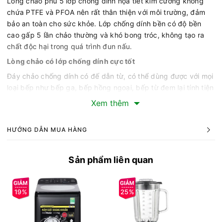
Lòng chảo phủ 5 lớp chống dính họa tiết kim cương không
chứa PTFE và PFOA nên rất thân thiện với môi trường, đảm
bảo an toàn cho sức khỏe. Lớp chống dính bền có độ bền
cao gấp 5 lần chảo thường và khó bong tróc, không tạo ra
chất độc hại trong quá trình đun nấu.
Lòng chảo có lớp chống dính cực tốt
Đáy chảo chống dính có đế dẫn từ, có thể dùng được với mọi
loại bếp như bếp ga, bếp hồng ngoại, bếp từ đem lại tính tiện
lợi cao.
Xem thêm
Đáy chảo phẳng, dẫn nhiệt tốt
Tay cầm bằng nhựa Bakelite chống nóng hiệu quả, có lỗ treo
HƯỚNG DẪN MUA HÀNG
giúp cất giữ gọn gàng trong không gian nhà bếp.
Lớp nhôm có độ dày 4.2mm, đường kính chảo là 24cm, lòng
Sản phẩm liên quan
chảo có thể chiên xào thoải mái mà không lo cháy dính, vệ
sinh rất dễ dàng.
19%
25%
Thông số kỹ thuật Chảo kim cương đáy từ Nagakawa
NAG2451 (24cm)
Chống dính:5 lớp