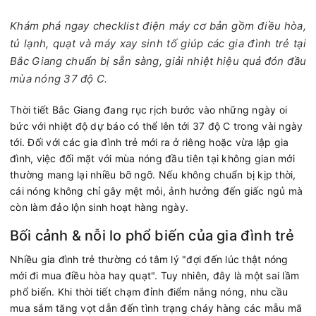
Khám phá ngay checklist điện máy cơ bản gồm điều hòa,
tủ lạnh, quạt và máy xay sinh tố giúp các gia đình trẻ tại
Bắc Giang chuẩn bị sẵn sàng, giải nhiệt hiệu quả đón đầu
mùa nóng 37 độ C.
Thời tiết Bắc Giang đang rục rịch bước vào những ngày oi
bức với nhiệt độ dự báo có thể lên tới 37 độ C trong vài ngày
tới. Đối với các gia đình trẻ mới ra ở riêng hoặc vừa lập gia
đình, việc đối mặt với mùa nóng đầu tiên tại không gian mới
thường mang lại nhiều bỡ ngỡ. Nếu không chuẩn bị kịp thời,
cái nóng không chỉ gây mệt mỏi, ảnh hưởng đến giấc ngủ mà
còn làm đảo lộn sinh hoạt hàng ngày.
Bối cảnh & nỗi lo phổ biến của gia đình trẻ
Nhiều gia đình trẻ thường có tâm lý "đợi đến lúc thật nóng
mới đi mua điều hòa hay quạt". Tuy nhiên, đây là một sai lầm
phổ biến. Khi thời tiết chạm đỉnh điểm nắng nóng, nhu cầu
mua sắm tăng vọt dẫn đến tình trạng cháy hàng các mẫu mã