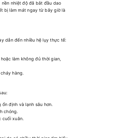
, nền nhiệt độ đã bắt đầu dao
t bị làm mát ngay từ bây giờ là
này dẫn đến nhiều hệ lụy thực tế:
 hoặc làm không đủ thời gian,
 cháy hàng.
sau:
 ổn định và lạnh sâu hơn.
nh chóng.
c cuối xuân.