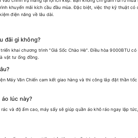
 vào chính vụ mang lại lợi ích kép. Bạn không chỉ giảm rủi ro mua s
nh khuyến mãi kích cầu đầu mùa. Đặc biệt, việc thợ kỹ thuật có đ
 kiệm điện năng về lâu dài.
u đãi gì không?
 triển khai chương trình "Giá Sốc Chào Hè". Điều hòa 9000BTU có 
và vật tư ống đồng.
lâu?
iện Máy Văn Chiến cam kết giao hàng và thi công lắp đặt thần tốc
áo lúc này?
ải rác và độ ẩm cao, máy sấy sẽ giúp quần áo khô ráo ngay lập tứ