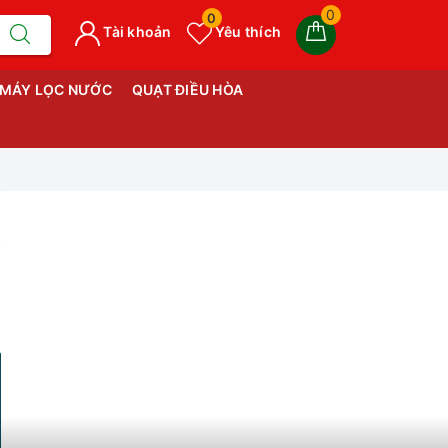
0
0
Tài khoản
Yêu thích
MÁY LỌC NƯỚC
QUẠT ĐIỀU HÒA