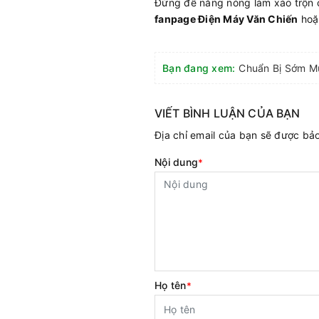
Đừng để nắng nóng làm xáo trộn
fanpage Điện Máy Văn Chiến
hoặc
Bạn đang xem:
VIẾT BÌNH LUẬN CỦA BẠN
Địa chỉ email của bạn sẽ được b
Nội dung
*
Họ tên
*