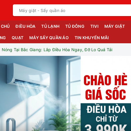
 CHỦ
ĐIỀU HÒA
TỦ LẠNH
TỦ ĐÔNG
TIVI
MÁY GIẶT
ỤNG
QUẠT
MÁY SẤY QUẦN ÁO
TIN KHUYẾN MÃI
Nóng Tại Bắc Giang: Lắp Điều Hòa Ngay, Đỡ Lo Quá Tải