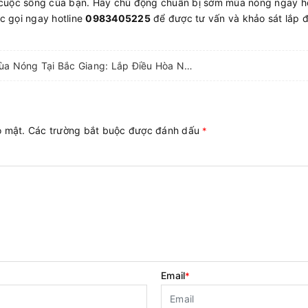
 cuộc sống của bạn. Hãy chủ động chuẩn bị sớm mùa nóng ngay 
 gọi ngay hotline
0983405225
để được tư vấn và khảo sát lắp đ
Chuẩn Bị Sớm Mùa Nóng Tại Bắc Giang: Lắp Điều Hòa Ngay, Đỡ Lo Quá Tải
ảo mật. Các trường bắt buộc được đánh dấu
*
Email
*