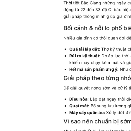
Thời tiết Bắc Giang những ngày cu
động từ 22 đến 33 độ C, báo hiệu
giải pháp thông minh giúp gia đìn
Bối cảnh & nỗi lo phổ bi
Nhiều gia đình có thói quen đợi đế
Quá tải lắp đặt:
Thợ kỹ thuật ch
Rủi ro kỹ thuật:
Do áp lực thời 
khiến máy chạy kém mát và giả
Hết mã sản phẩm ưng ý:
Nhu c
Giải pháp theo từng n
Để giải quyết nóng sớm và xử lý tì
Điều hòa:
Lắp đặt ngay thời đi
Quạt mát:
Bổ sung lưu lượng gi
Máy sấy quần áo:
Xử lý dứt đi
Vì sao nên chuẩn bị s