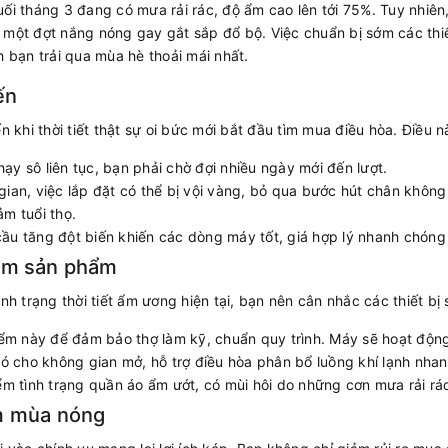
ối tháng 3 đang có mưa rải rác, độ ẩm cao lên tới 75%. Tuy nhiên
 một đợt nắng nóng gay gắt sắp đổ bộ. Việc chuẩn bị sớm các thiế
h bạn trải qua mùa hè thoải mái nhất.
ến
n khi thời tiết thật sự oi bức mới bắt đầu tìm mua điều hòa. Điều 
ạy sô liên tục, bạn phải chờ đợi nhiều ngày mới đến lượt.
gian, việc lắp đặt có thể bị vội vàng, bỏ qua bước hút chân không
m tuổi thọ.
ầu tăng đột biến khiến các dòng máy tốt, giá hợp lý nhanh chóng
hóm sản phẩm
nh trạng thời tiết ẩm ương hiện tại, bạn nên cân nhắc các thiết bị 
ểm này để đảm bảo thợ làm kỹ, chuẩn quy trình. Máy sẽ hoạt động
ó cho không gian mở, hỗ trợ điều hòa phân bổ luồng khí lạnh nha
ểm tình trạng quần áo ẩm ướt, có mùi hôi do những cơn mưa rải rá
ớm mùa nóng