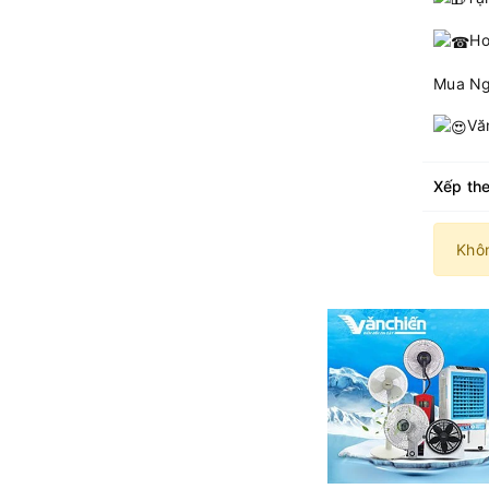
Ho
Mua N
Vă
Xếp the
Khô