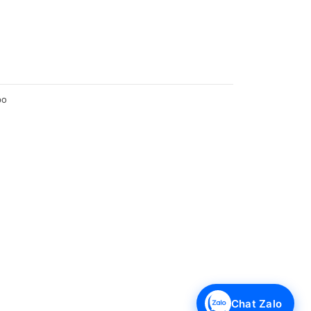
po
Chat Zalo