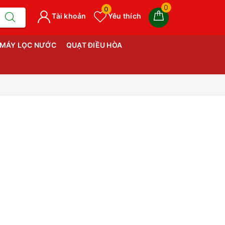
0
0
Tài khoản
Yêu thích
MÁY LỌC NƯỚC
QUẠT ĐIỀU HÒA