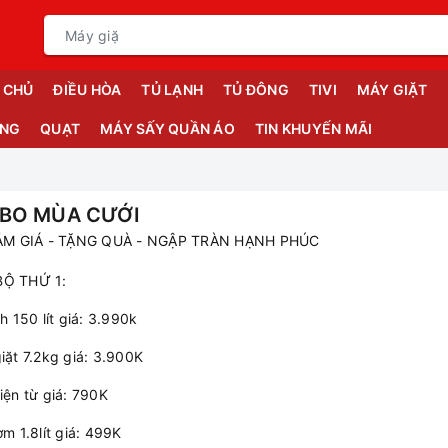
 CHỦ
ĐIỀU HÒA
TỦ LẠNH
TỦ ĐÔNG
TIVI
MÁY GIẶT
ỤNG
QUẠT
MÁY SẤY QUẦN ÁO
TIN KHUYẾN MÃI
BO MÙA CƯỚI
ẢM GIÁ - TẶNG QUÀ - NGẬP TRÀN HẠNH PHÚC
Ộ THỨ 1:
nh 150 lít giá: 3.990k
iặt 7.2kg giá: 3.900K
iện từ giá: 790K
ơm 1.8lít giá: 499K