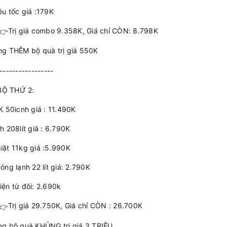
êu tốc giá :179K
Trị giá combo 9.358K, Giá chỉ CÒN: 8.798K
ng THÊM bộ quà trị giá 550K
-----------------
Ộ THỨ 2:
4K 50icnh giá : 11.490K
nh 208lít giá : 6.790K
iặt 11kg giá :5.990K
nóng lạnh 22 lít giá: 2.790K
iện từ đôi: 2.690k
Trị giá 29.750K, Giá chỉ CÒN : 26.700K
ng bộ quà KHỦNG trị giá 3 TRIỆU