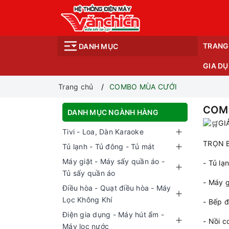
TRANG
DANH MỤC
GIA D
Trang chủ
COMBO MÙA CƯỚI
COM
DANH MỤC NGÀNH HÀNG
GI
Tivi - Loa, Dàn Karaoke
TRỌN B
Tủ lạnh - Tủ đông - Tủ mát
Máy giặt - Máy sấy quần áo -
- Tủ lạ
Tủ sấy quần áo
- Máy g
Điều hòa - Quạt điều hòa - Máy
Lọc Không Khí
- Bếp đ
Điện gia dụng - Máy hút ẩm -
- Nồi c
Máy lọc nước