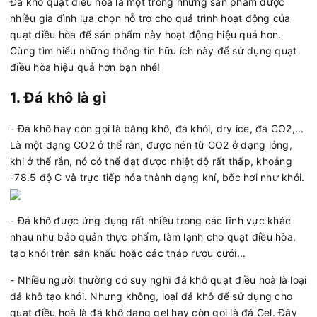
Đá khô quạt điều hòa là một trong những sản phẩm được
nhiều gia đình lựa chọn hỗ trợ cho quá trình hoạt động của
quạt diều hòa để sản phẩm này hoạt động hiệu quả hơn.
Cùng tìm hiểu những thông tin hữu ích này để sử dụng quạt
điều hòa hiệu quả hơn bạn nhé!
1. Đá khô là gì
- Đá khô hay còn gọi là băng khô, đá khói, dry ice, đá CO2,...
Là một dạng CO2 ở thể rắn, được nén từ CO2 ở dạng lỏng,
khi ở thể rắn, nó có thể đạt được nhiệt độ rất thấp, khoảng
-78.5 độ C và trực tiếp hóa thành dạng khí, bốc hơi như khói.
- Đá khô được ứng dụng rất nhiều trong các lĩnh vực khác
nhau như bảo quản thực phẩm, làm lạnh cho quạt điều hòa,
tạo khói trên sân khấu hoặc các tháp rượu cưới...
- Nhiều người thường có suy nghĩ đá khô quạt điều hoà là loại
đá khô tạo khói. Nhưng không, loại đá khô để sử dụng cho
quạt điều hoà là đá khô dạng gel hay còn gọi là đá Gel. Đây