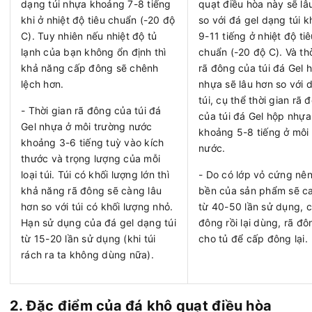
dạng túi nhựa khoảng 7-8 tiếng
quạt điều hòa này sẽ lâ
khi ở nhiệt độ tiêu chuẩn (-20 độ
so với đá gel dạng túi 
C). Tuy nhiên nếu nhiệt độ tủ
9-11 tiếng ở nhiệt độ tiê
lạnh của bạn không ổn định thì
chuẩn (-20 độ C). Và thờ
khả năng cấp đông sẽ chênh
rã đông của túi đá Gel 
lệch hơn.
nhựa sẽ lâu hơn so với 
túi, cụ thể thời gian rã 
- Thời gian rã đông của túi đá
của túi đá Gel hộp nhựa
Gel nhựa ở môi trường nước
khoảng 5-8 tiếng ở môi
khoảng 3-6 tiếng tuỳ vào kích
nước.
thước và trọng lượng của mỗi
loại túi. Túi có khối lượng lớn thì
- Do có lớp vỏ cứng nê
khả năng rã đông sẽ càng lâu
bền của sản phẩm sẽ c
hơn so với túi có khối lượng nhỏ.
từ 40-50 lần sử dụng, 
Hạn sử dụng của đá gel dạng túi
đông rồi lại dùng, rã đôn
từ 15-20 lần sử dụng (khi túi
cho tủ để cấp đông lại.
rách ra ta không dùng nữa).
2. Đặc điểm của đá khô quạt điều hòa