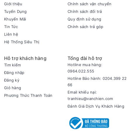
Giới thiệu
Chính sách vận chuyển
Tuyển Dụng
Chính sách đổi trả
Quạt sưởi halogen Kangaroo KG1018C là thiết bị được lựa
Khuyến Mãi
Quy định sử dụng
chọn làm biện pháp sưởi ấm hiệu quả nhất mỗi khi đông đến,
Tin Tức
Chính sách trả góp
sự lựa chọn đáng tin cậy cho gia đình bạn.
Liên hệ
Thông số kỹ thuật Đèn sưởi Kangaroo Halogen KG1018C
Hệ Thống Siêu Thị
Phạm vi sưởi ấm:Sưởi ấm 10 - 15m²
Loại quạt:Quạt sưởi đèn halogen
Hỗ trợ khách hàng
Tổng đài hỗ trợ
Công suất:400 - 800W
Hotline mua hàng:
Tìm kiếm
Điều chỉnh nhiệt độ:2 mức
0964.022.555
Đăng nhập
Tiện ích:Làm ấm không gian nhanh chóng 2-3 giây, Quạt
Hotline Bảo hành: 0204.399 22
Đăng ký
xoay trái phải, Công nghệ sưởi ấm không đốt oxy, Có tay
66
Giỏ hàng
cầm thuận tiện khi di chuyển
Email khiếu nại:
Bảng điều khiển:Nút xoay
Phương Thức Thanh Toán
tranhieu@vanchien.com
Tính năng an toàn:Tự ngắt khi đổ ngã
Đánh Giá Dịch Vụ Khách Hàng
Kích thước, khối lượng:Ngang 34.5 cm - Cao 36 cm - Sâu
16.5 cm - Nặng 1.7 kg
Sản xuất tại:Trung Quốc
Thương hiệu của:Việt Nam