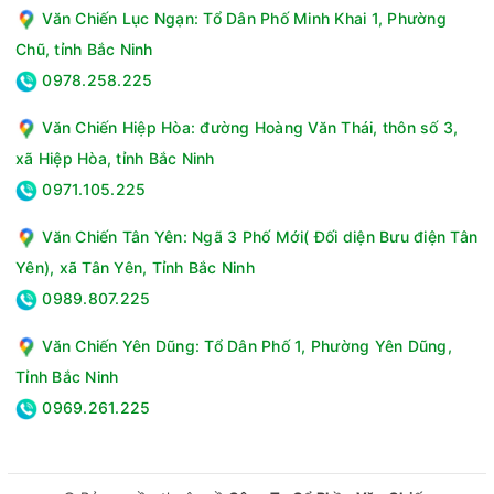
Văn Chiến Lục Ngạn: Tổ Dân Phố Minh Khai 1, Phường
Chũ, tỉnh Bắc Ninh
0978.258.225
Văn Chiến Hiệp Hòa: đường Hoàng Văn Thái, thôn số 3,
xã Hiệp Hòa, tỉnh Bắc Ninh
0971.105.225
Với thiết kế gọn gàng, hiện đại, tính năng ưu việt cùng mức
giá thành chỉ 9.090.000 đồng, điều hòa 1 chiều MDV 18.000
Văn Chiến Tân Yên: Ngã 3 Phố Mới( Đối diện Bưu điện Tân
BTU MDVF-18CRN8 sẽ là lựa chọn tuyệt vời để làm mát cho
Yên), xã Tân Yên, Tỉnh Bắc Ninh
diện tích phòng từ 20 - 30m2.
0989.807.225
Thông số kỹ thuật Điều hòa 1 chiều MDV 18.000 BTU MDVF-
18CRN8
Văn Chiến Yên Dũng: Tổ Dân Phố 1, Phường Yên Dũng,
Loại máy điều hòa:1 chiều
Tỉnh Bắc Ninh
Công suất làm lạnh:18.000 BTU - 2HP
0969.261.225
Công nghệ Inverter:Không
Diện tích sử dụng:20m2 - 30m2
Gas sử dụng:R32