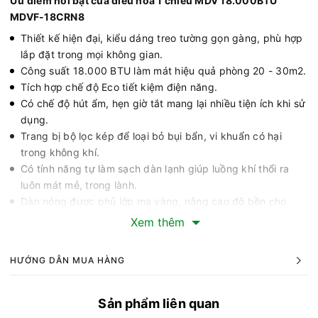
Ưu điểm nổi bật của điều hòa 1 chiều MDV 18.000BTU
MDVF-18CRN8
Thiết kế hiện đại, kiểu dáng treo tường gọn gàng, phù hợp
lắp đặt trong mọi không gian.
Công suất 18.000 BTU làm mát hiệu quả phòng 20 - 30m2.
Tích hợp chế độ Eco tiết kiệm điện năng.
Có chế độ hút ẩm, hẹn giờ tắt mang lại nhiều tiện ích khi sử
dụng.
Trang bị bộ lọc kép để loại bỏ bụi bẩn, vi khuẩn có hại
trong không khí.
Có tính năng tự làm sạch dàn lạnh giúp luồng khí thổi ra
luôn mát mẻ, trong lành.
Dàn nóng được phủ lớp mạ vàng, nâng cao độ bền cho
thiết bị.
Xem thêm
Sử dụng gas R32 có hiệu suất làm lạnh cao, thân thiện với
môi trường.
HƯỚNG DẪN MUA HÀNG
Đánh giá điều hòa 1 chiều MDV MDVF-18CRN8
Thiết kế hiện đại, phù hợp với nhiều không gian
Điều hòa 1 chiều MDV 18.000 BTU MDVF-18CRN8 sở hữu
Sản phẩm liên quan
thiết kế hiện đại, đơn giản nhưng không kém phần tinh tế.