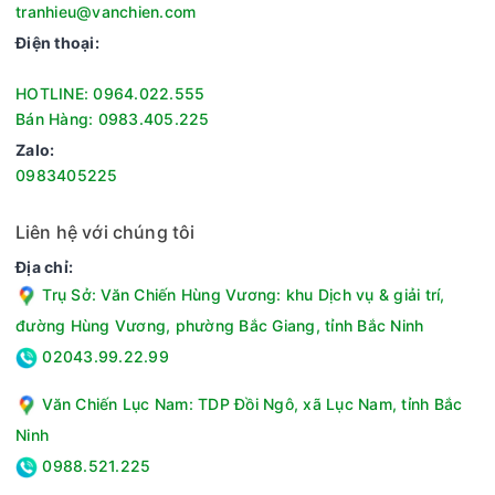
hoặc thời tiết nồm ẩm.
tranhieu@vanchien.com
Chức năng hẹn giờ: Chức năng này sẽ giúp bạn chủ động
Điện thoại:
hơn trong quá trình sử dụng điều hòa. Bạn chỉ cần thiết lập
thời gian tắt, khi hoạt động đến mốc giờ đã cài đặt, điều
HOTLINE: 0964.022.555
hòa sẽ tự động tắt mà bạn không cần thực hiện thêm bất
Bán Hàng: 0983.405.225
cứ thao tác nào. Do vậy, bạn có thể ngủ ngon hơn và tránh
Zalo:
lãng phí điện năng do quên tắt điều hòa.
0983405225
Dàn nóng phủ mạ vàng cho độ bền cao
MDVF-18CRN8 là mẫu điều hòa 1 chiều MDV được đánh giá
Liên hệ với chúng tôi
cao về độ bền bỉ. Dàn tản nhiệt của dàn nóng được phủ mạ
vàng, giúp ngăn ngừa hiện tượng ăn mòn, oxy hóa, đồng thời
Địa chỉ:
ngăn chặn vi khuẩn sinh sôi, phát triển, góp phần nâng cao
Trụ Sở: Văn Chiến Hùng Vương: khu Dịch vụ & giải trí,
độ bền cho thiết bị.
đường Hùng Vương, phường Bắc Giang, tỉnh Bắc Ninh
02043.99.22.99
Văn Chiến Lục Nam: TDP Đồi Ngô, xã Lục Nam, tỉnh Bắc
Ninh
0988.521.225