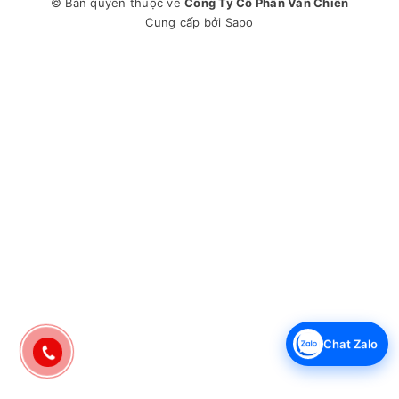
Tính năng:Chế độ hút ẩm, Hẹn giờ Bật/Tắt
© Bản quyền thuộc về
Công Ty Cổ Phần Văn Chiến
Kiểu lắp đặt:Treo tường
Cung cấp bởi
Sapo
Kích thước dàn lạnh:95.7cm x 30.2cm x 21.3cm (Ngang x
cao x sâu)
Khối lượng dàn lạnh:11kg
Kích thước dàn nóng:77cm x 55.5cm x 30cm (Ngang x cao
x sâu)
Khối lượng dàn nóng:37,8kg
Nguồn điện áp:220V - 240V / 50Hz
Chiều cao lắp đặt tối đa giữa cục nóng - lạnh:10m
Chiều dài lắp đặt ống đồng:25m
Năm ra mắt:2023
Xuất xứ thương hiệu:Trung Quốc
Sản xuất tại:Thái Lan
Bảo hành:Máy (3 năm), Máy nén (5 năm)
Chat Zalo