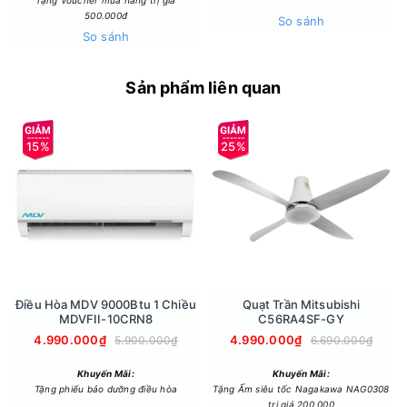
nghệ nanoe-G, loại bỏ các hạt bụi trong không khí. Công
Tặng Voucher mua hàng trị giá
500.000đ
So sánh
nghệ này giải phóng các ion âm có khả năng bắt giữ những
So sánh
hạt bụi nhỏ như PM2.5, sau đó đưa chúng đến bộ lọc để xử
lý. Nhờ cơ chế hoạt động liên tục, không khí trong phòng
được duy trì trong trạng thái sạch hơn và hạn chế bụi bay lơ
Sản phẩm liên quan
lửng.
15%
25%
Điều Hòa MDV 9000Btu 1 Chiều
Quạt Trần Mitsubishi
MDVFII-10CRN8
C56RA4SF-GY
4.990.000₫
4.990.000₫
5.900.000₫
6.690.000₫
Khuyến Mãi:
Khuyến Mãi:
Tặng phiếu bảo dưỡng điều hòa
Tặng Ấm siêu tốc Nagakawa NAG0308
trị giá 200.000