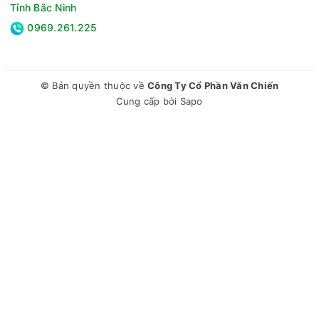
Tỉnh Bắc Ninh
Cân bằng giữa tiết kiệm điện và sự thoải mái khi sử dụng
0969.261.225
Panasonic Inverter 9.000BTU RU9CKH-8D tích hợp chế độ
ECO kết hợp trí tuệ nhân tạo (AI) nhằm điều chỉnh công suất
làm lạnh phù hợp với điều kiện trong phòng. Hệ thống có khả
năng nhận diện và tự động tối ưu mức hoạt động để duy trì
© Bản quyền thuộc về
Công Ty Cổ Phần Văn Chiến
Cung cấp bởi
Sapo
cảm giác dễ chịu cho người dùng. Với cơ chế vận hành linh
hoạt, thiết bị có thể giảm mức tiêu thụ điện năng đáng kể
trong quá trình sử dụng.