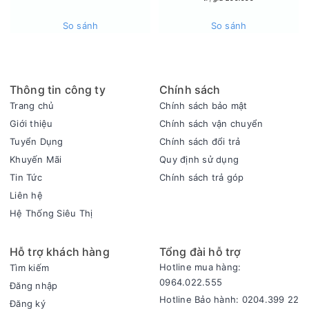
So sánh
So sánh
Điều khiển từ xa qua ứng dụng Panasonic Comfort Cloud
Thông tin công ty
Chính sách
Điều hòa Panasonic Inverter 9.000BTU RU9CKH-8D hỗ trợ
Trang chủ
Chính sách bảo mật
kết nối với ứng dụng Panasonic Comfort Cloud, giúp người
Giới thiệu
Chính sách vận chuyển
dùng điều khiển thiết bị từ xa thông qua điện thoại thông
Tuyển Dụng
Chính sách đổi trả
minh hoặc máy tính bảng. Thông qua ứng dụng, bạn có thể
Khuyến Mãi
Quy định sử dụng
bật tắt máy, điều chỉnh nhiệt độ hoặc thay đổi các chế độ
hoạt động một cách linh hoạt dù không ở nhà. Khả năng kết
Tin Tức
Chính sách trả góp
nối này cũng cho phép quản lý nhiều thiết bị trong các phòng
Liên hệ
khác nhau trên cùng một ứng dụng.
Hệ Thống Siêu Thị
Hỗ trợ khách hàng
Tổng đài hỗ trợ
Hotline mua hàng:
Tìm kiếm
0964.022.555
Đăng nhập
Hotline Bảo hành: 0204.399 22
Đăng ký