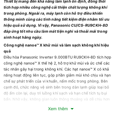
Thiết bị mang đến khả năng làm lạnh ổn định, đồng thời
tích hợp nhiều công nghệ cải thiện chất lượng không khí
trong phòng. Ngoài ra, máy lạnh còn hỗ trợ điều khiển
thông minh cùng các tính năng tiết kiệm điện nhằm tối ưu
hiệu quả sử dụng. Vì vậy, Panasonic CU/CS-RU9CKH-8D
đáp ứng tốt nhu cầu làm mát tiện nghi và thoải mái trong
sinh hoạt hằng ngày.
Công nghệ nanoe™ X khử mùi và làm sạch không khí hiệu
quả
Điều hòa Panasonic Inverter 9.000BTU RU9CKH-8D tích hợp
công nghệ nanoe™ X thế hệ 2, hỗ trợ khử mùi và ức chế các
tác nhân gây hại trong không khí. Các hạt nanoe™ X có khả
năng hoạt động liên tục, góp phần giảm mùi khó chịu và hạn
chế sự phát triển của vi khuẩn, nấm mốc trong phòng. Bên
cạnh đó, chức năng vệ sinh bên trong dàn lạnh giúp loại bỏ
độ ẩm còn lại, duy trì luồng khí sạch và hạn chế tích tụ bụi
bẩn. Nhờ vậy, không gian luôn thông thoáng và dễ chịu hơn
trong quá trình vận hành.
Xem thêm