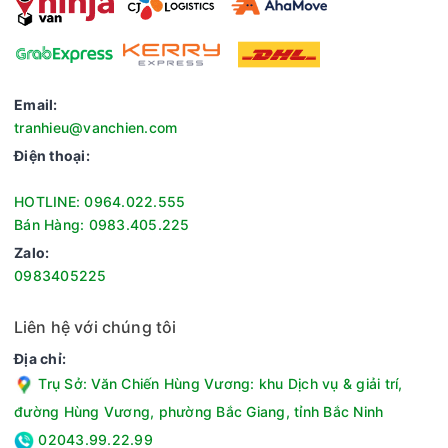
Email:
tranhieu@vanchien.com
Điện thoại:
HOTLINE: 0964.022.555
Bán Hàng: 0983.405.225
Zalo:
0983405225
Tiết kiệm điện hiệu quả, thân thiện với môi trường
Điều hòa sử dụng môi chất lạnh R32 kết hợp công nghệ
Liên hệ với chúng tôi
Inverter nhằm tối ưu hiệu quả vận hành và giảm mức tiêu thụ
Địa chỉ:
điện năng. Hệ thống điều khiển linh hoạt phối hợp giữa máy
nén và quạt gió giúp duy trì nhiệt độ ổn định trong phòng.
Trụ Sở: Văn Chiến Hùng Vương: khu Dịch vụ & giải trí,
Nhờ đó, thiết bị vừa đảm bảo khả năng làm mát hiệu quả vừa
đường Hùng Vương, phường Bắc Giang, tỉnh Bắc Ninh
góp phần giảm chi phí điện năng trong quá trình sử dụng. Chỉ
02043.99.22.99