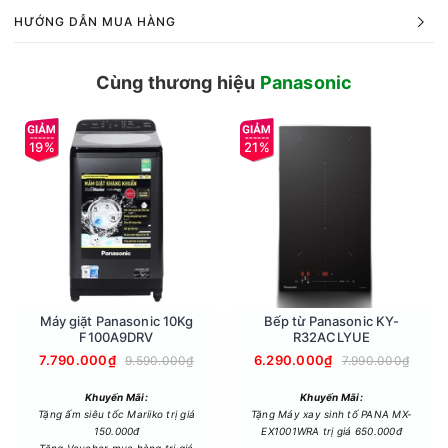
HƯỚNG DẪN MUA HÀNG
Cùng thương hiệu
Panasonic
19%
21%
Máy giặt Panasonic 10Kg
Bếp từ Panasonic KY-
F100A9DRV
R32ACLYUE
7.790.000₫
6.290.000₫
9.590.000₫
7.990.000₫
Khuyến Mãi:
Khuyến Mãi:
Công nghệ nanoe-G hỗ trợ loại bỏ bụi mịn trong không khí
Tặng ấm siêu tốc Mariiko trị giá
Tặng Máy xay sinh tố PANA MX-
Panasonic Inverter 9.000BTU RU9CKH-8D tích hợp công
150.000đ
EX1001WRA trị giá 650.000đ