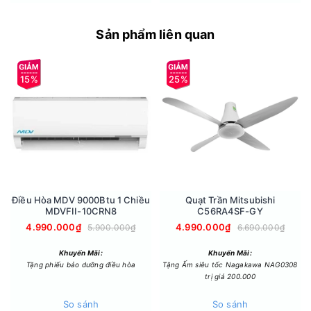
Sản phẩm liên quan
15%
25%
CÁNH ĐẢO GIÓ 4 CHIỀU
Cánh đảo gió 4 chiều từ động (lên, xuống, trái, phải) được
tùy chỉnh bằng bộ điều khiển 1 cách tiện lợi.
Điều Hòa MDV 9000Btu 1 Chiều
Quạt Trần Mitsubishi
MDVFII-10CRN8
C56RA4SF-GY
4.990.000₫
4.990.000₫
5.900.000₫
6.690.000₫
Khuyến Mãi:
Khuyến Mãi:
Tặng phiếu bảo dưỡng điều hòa
Tặng Ấm siêu tốc Nagakawa NAG0308
trị giá 200.000
So sánh
So sánh