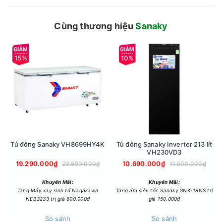
Cùng thương hiệu
Sanaky
15%
10%
DÀN NÓNG HIỆN ĐẠI
Điều hòa Sanaky được đầu tư công nghệ hiện đại, nghiên cứu
phát triển và tìm ra phương pháp thiết kế dàn nóng tinh tế,
chắc chắn, chịu sự khắc nhiệt của biến đổi thời tiết.
Tủ đông Sanaky VH8699HY4K
Tủ đông Sanaky Inverter 213 lít
VH230VD3
19.290.000₫
10.690.000₫
22.590.000₫
11.900.000₫
Khuyến Mãi:
Khuyến Mãi:
Tặng Máy xay sinh tố Nagakawa
Tặng ấm siêu tốc Sanaky SNK-18NS trị
NEB3233 trị giá 600.000đ
giá 150.000đ
So sánh
So sánh