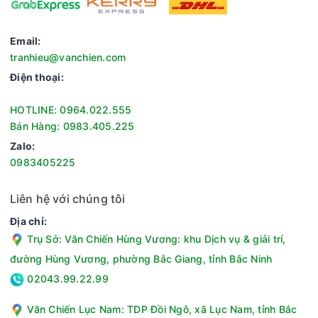
CHẾ ĐỘ HẸN GIỜ BẬT/TẮT
Email:
Chế độ này giúp điều hòa tự động bật hoặc tắt sau một
tranhieu@vanchien.com
khoảng thời gian mà người dùng không dùng tay thao tác
trực tiếp.
Điện thoại:
Đây là chế độ rất hữu ích cho người sử dụng, thường được sử
HOTLINE: 0964.022.555
dụng để hẹn giờ trước khi đi ngủ hoặc hẹn giờ theo ý định cá
Bán Hàng: 0983.405.225
nhân.
Zalo:
0983405225
Liên hệ với chúng tôi
Địa chỉ:
Trụ Sở: Văn Chiến Hùng Vương: khu Dịch vụ & giải trí,
đường Hùng Vương, phường Bắc Giang, tỉnh Bắc Ninh
02043.99.22.99
Văn Chiến Lục Nam: TDP Đồi Ngô, xã Lục Nam, tỉnh Bắc