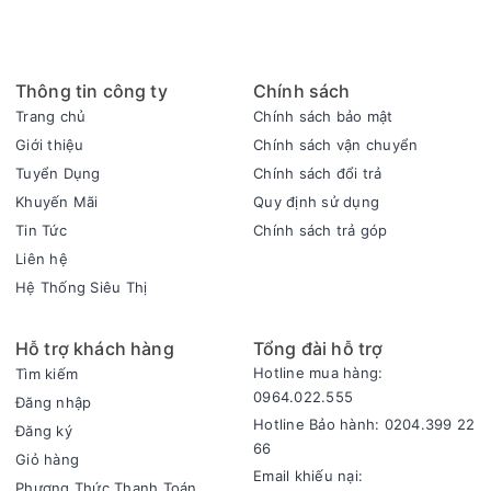
Thông tin công ty
Chính sách
Trang chủ
Chính sách bảo mật
Giới thiệu
Chính sách vận chuyển
Tuyển Dụng
Chính sách đổi trả
Khuyến Mãi
Quy định sử dụng
Tin Tức
Chính sách trả góp
Liên hệ
Hệ Thống Siêu Thị
MÔI CHẤT LẠNH THÂN THIỆN VỚI MÔI TRƯỜNG
Hỗ trợ khách hàng
Tổng đài hỗ trợ
Môi chất lạnh R410a không CFC thân thiện với môi trường
Hotline mua hàng:
Tìm kiếm
được áp dụng, không gây hại cho tầng ozone và giúp máy
0964.022.555
Đăng nhập
làm việc hiệu quả hơn, tiết kiệm điện và ít tiếng ồn.
Hotline Bảo hành: 0204.399 22
Đăng ký
66
Giỏ hàng
Email khiếu nại:
Phương Thức Thanh Toán