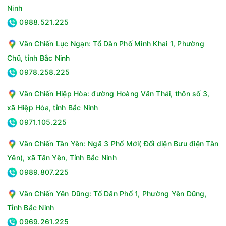
Ninh
0988.521.225
Văn Chiến Lục Ngạn: Tổ Dân Phố Minh Khai 1, Phường
Chũ, tỉnh Bắc Ninh
0978.258.225
Văn Chiến Hiệp Hòa: đường Hoàng Văn Thái, thôn số 3,
MÁY NÉN HOẠT ĐỘNG MẠNH MẼ BỀN BỈ
Máy nén chuyển động nhẹ nhàng làm giảm ma sát và hạn chế
xã Hiệp Hòa, tỉnh Bắc Ninh
rò rỉ gas trong suốt quá trình nén. Giúp cho điều hòa hoạt
0971.105.225
động mạnh mẽ, êm hơn và đạt hiệu suất cao hơn.
Văn Chiến Tân Yên: Ngã 3 Phố Mới( Đối diện Bưu điện Tân
Yên), xã Tân Yên, Tỉnh Bắc Ninh
0989.807.225
Văn Chiến Yên Dũng: Tổ Dân Phố 1, Phường Yên Dũng,
Tỉnh Bắc Ninh
0969.261.225