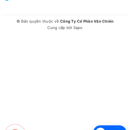
© Bản quyền thuộc về
Công Ty Cổ Phần Văn Chiến
Cung cấp bởi
Sapo
LỐI RA VÀO KHÍ TỐI ƯU
Không gian khí vào ra gia tăng độ mở tối ưu nhất (khoảng
cách giữa mặt nạ và dàn tản nhiệt cách nhau xa nhất). Luồng
không khí lưu thông dễ dàng, tăng lượng khí đi vào và thổi ra,
máy hoạt động mạnh mẽ hơn.