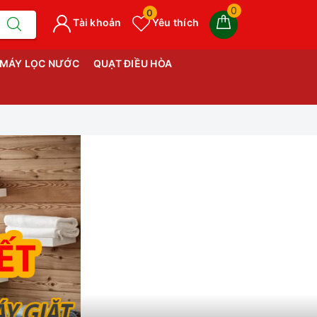
0
0
Tài khoản
Yêu thích
MÁY LỌC NƯỚC
QUẠT ĐIỀU HÒA