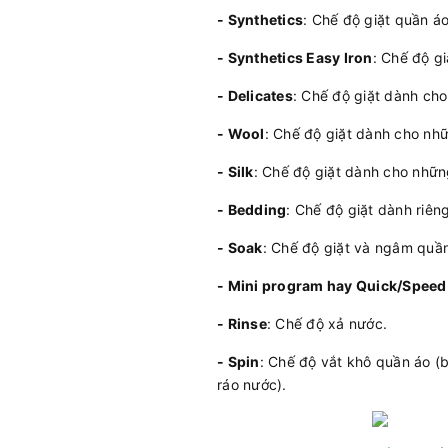
- Synthetics
: Chế độ giặt quần áo
- Synthetics Easy Iron
: Chế độ g
- Delicates
: Chế độ giặt dành ch
- Wool
: Chế độ giặt dành cho nhữn
- Silk
: Chế độ giặt dành cho những
- Bedding
: Chế độ giặt dành riên
- Soak
: Chế độ giặt và ngâm quần
- Mini program hay Quick/Speed
- Rinse
: Chế độ xả nước.
- Spin
: Chế độ vắt khô quần áo (
ráo nước).