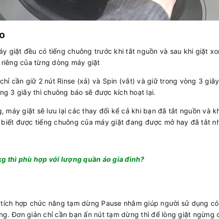
áo
y giặt đều có tiếng chuông trước khi tắt nguồn và sau khi giặt x
h riêng của từng dòng máy giặt
chỉ cần giữ 2 nút Rinse (xả) và Spin (vắt) và giữ trong vòng 3 giâ
ng 3 giây thì chuông báo sẽ được kích hoạt lại.
g, máy giặt sẽ lưu lại các thay đổi kể cả khi bạn đã tắt nguồn và 
 biết được tiếng chuông của máy giặt đang được mở hay đã tắt n
g thì phù hợp với lượng quần áo gia đình?
ã tích hợp chức năng tạm dừng Pause nhằm giúp người sử dụng có
ng. Đơn giản chỉ cần bạn ấn nút tạm dừng thì để lòng giặt ngừng