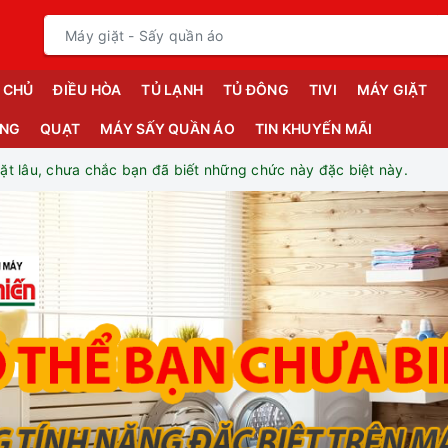
 CHỦ
ĐIỀU HÒA
TỦ LẠNH
TỦ ĐÔNG
TIVI
MÁY GIẶT
ỤNG
QUẠT
MÁY SẤY QUẦN ÁO
TIN KHUYẾN MÃI
ặt lâu, chưa chắc bạn đã biết những chức này đặc biệt này.