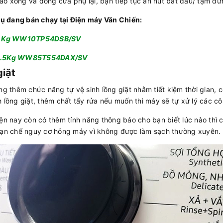
o xong và đóng cửa phụ lại, bạn tiếp tục ấn nút bắt đầu/ tạm dừn
ụ đang bán chạy tại Điện máy Văn Chiến:
 10 Kg WW10TP54DSB/SV
 8.5Kg WW85T554DAX/SV
giặt
ng thêm chức năng tự vệ sinh lồng giặt nhằm tiết kiệm thời gian,
 lồng giặt, thêm chất tẩy rửa nếu muốn thì máy sẽ tự xử lý các cô
ện nay còn có thêm tính năng thông báo cho bạn biết lúc nào thì cầ
 hạn chế nguy cơ hỏng máy vì không được làm sạch thường xuyên.