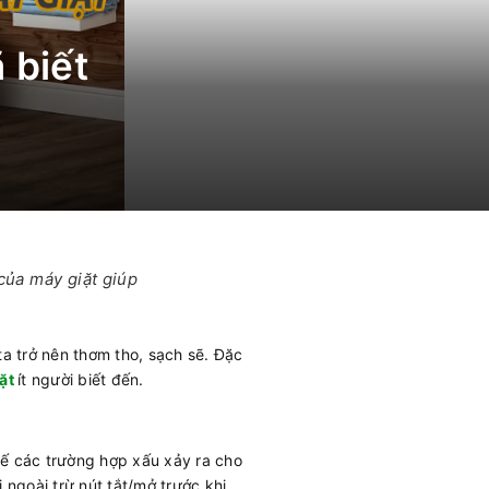
 biết
của máy giặt giúp
ta trở nên thơm tho, sạch sẽ. Đặc
iặt
ít người biết đến.
chế các trường hợp xấu xảy ra cho
 ngoài trừ nút tắt/mở trước khi