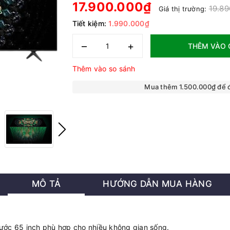
17.900.000₫
19.89
Giá thị trường:
Tiết kiệm:
1.990.000₫
–
+
THÊM VÀO 
Thêm vào so sánh
Mua thêm 1.500.000₫ để
MÔ TẢ
HƯỚNG DẪN MUA HÀNG
thước 65 inch phù hợp cho nhiều không gian sống.