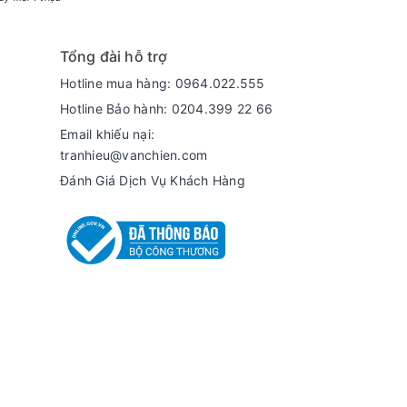
o vệ tông màu da đem đến hiệu suất màu sắc
Tổng đài hỗ trợ
i trí, chiến game, xem phim thêm hấp dẫn.
Hotline mua hàng: 0964.022.555
 thể nâng cấp chất lượng SDR lên HDR mà trải
Hotline Bảo hành: 0204.399 22 66
h theo nội dung hình ảnh cho bạn trải nghiệm
Email khiếu nại:
tranhieu@vanchien.com
Đánh Giá Dịch Vụ Khách Hàng