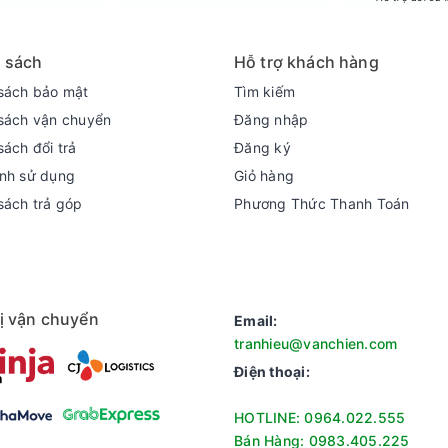
n sắc nét, sống động bất ngờ.
ác đặc điểm màu sắc của hình ảnh, sau đó hiệu chỉnh màu sắc, bả
i nghiệm chìm đắm nhất khi xem hoặc khi chơi game.
 sách
Hỗ trợ khách hàng
ục hình ảnh mượt mà, chi tiết sống động hơn giúp trải nghiệm giả
sách bảo mật
Tìm kiếm
h dạng HDR như Dolby Vision, HDR 10+, HDR10, HLG... đồng thời có
sách vận chuyển
Đăng nhập
 vị, hấp dẫn bất ngờ.
 diện thông minh, vượt trội nhằm phân tích cảnh quay và tinh chỉn
sách đổi trả
Đăng ký
nh sử dụng
Giỏ hàng
sách trả góp
Phương Thức Thanh Toán
ị vận chuyển
Email:
tranhieu@vanchien.com
Điện thoại:
HOTLINE: 0964.022.555
Bán Hàng: 0983.405.225