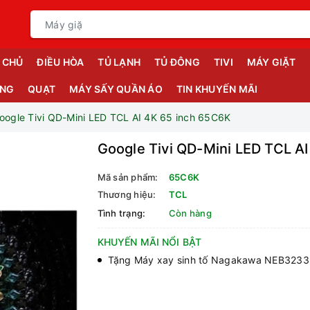
 CHỦ
ĐIỀU HÒA
TỦ LẠNH
TỦ ĐÔNG
TIVI
MÁY GIẶT
ỤNG
QUẠT
MÁY SẤY QUẦN ÁO
TIN KHUYẾN MÃI
oogle Tivi QD-Mini LED TCL AI 4K 65 inch 65C6K
Google Tivi QD-Mini LED TCL A
Mã sản phẩm:
65C6K
Thương hiệu:
TCL
Tình trạng:
Còn hàng
KHUYẾN MÃI NỔI BẬT
Tặng Máy xay sinh tố Nagakawa NEB3233 