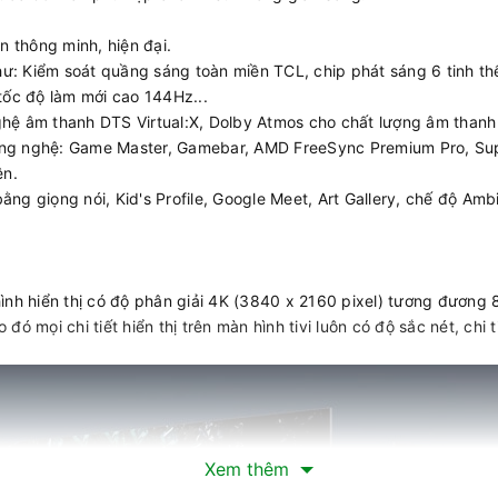
n thông minh, hiện đại.
hư: Kiểm soát quầng sáng toàn miền TCL, chip phát sáng 6 tinh thể
tốc độ làm mới cao 144Hz...
hệ âm thanh DTS Virtual:X, Dolby Atmos cho chất lượng âm thanh 
ông nghệ: Game Master, Gamebar, AMD FreeSync Premium Pro, Su
ện.
bằng giọng nói, Kid's Profile, Google Meet, Art Gallery, chế độ Am
h hiển thị có độ phân giải 4K (3840 x 2160 pixel) tương đương 8,
 đó mọi chi tiết hiển thị trên màn hình tivi luôn có độ sắc nét, ch
Xem thêm