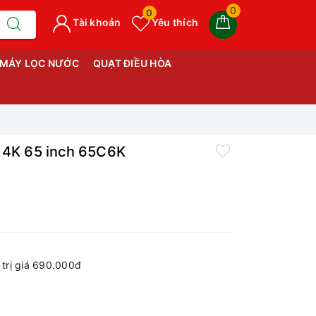
0
0
Tài khoản
Yêu thích
MÁY LỌC NƯỚC
QUẠT ĐIỀU HÒA
I 4K 65 inch 65C6K
trị giá 690.000đ