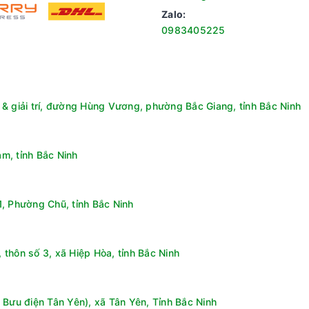
Zalo:
0983405225
công nghệ hình ảnh hiện đại
ng bị hàng loạt công nghệ hình ảnh tiên tiến như:
 tivi TCL 65 inch này kết hợp ưu điểm của công nghệ QLED và OL
& giải trí, đường Hùng Vương, phường Bắc Giang, tỉnh Bắc Ninh
i ứng dụng công nghệ QLED hàng đầu thế giới để đem lại độ tươn
m, tỉnh Bắc Ninh
, Phường Chũ, tỉnh Bắc Ninh
thôn số 3, xã Hiệp Hòa, tỉnh Bắc Ninh
 Bưu điện Tân Yên), xã Tân Yên, Tỉnh Bắc Ninh