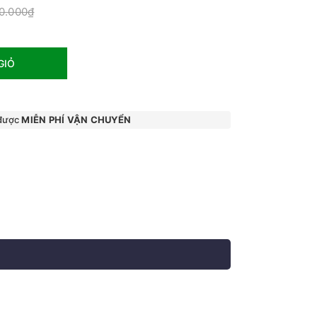
0.000₫
GIỎ
 được
MIỄN PHÍ VẬN CHUYỂN