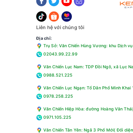
Nâng cấp chất lượng khung hình nhờ hàng loạt 
Liên hệ với chúng tôi
Tivi TCL 65 inch QD-MiniLED 65C6K còn được tra
Địa chỉ:
Công nghệ Mini LED hàng đầu thế giới: Chiếc
Trụ Sở: Văn Chiến Hùng Vương: khu Dịch vụ 
tiệm cận độ chính xác ở mức pixel đồng thờ
02043.99.22.99
trải nghiệm xem thêm ấn tượng bất ngờ.
Văn Chiến Lục Nam: TDP Đồi Ngô, xã Lục Na
0988.521.225
Văn Chiến Lục Ngạn: Tổ Dân Phố Minh Khai 1
0978.258.225
Văn Chiến Hiệp Hòa: đường Hoàng Văn Thái, 
0971.105.225
Văn Chiến Tân Yên: Ngã 3 Phố Mới( Đối diện