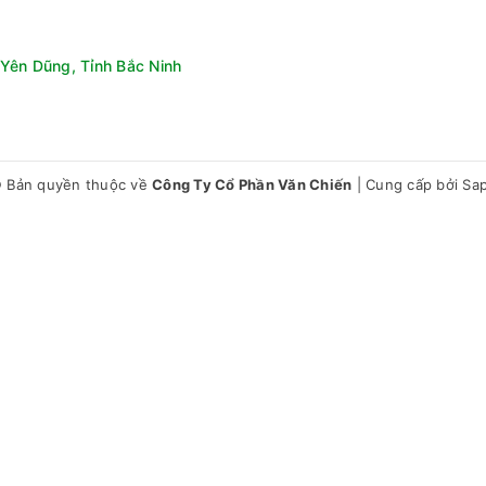
Yên Dũng, Tỉnh Bắc Ninh
: Có khả năng kiểm soát toàn bộ quá trình từ lúc tạo ra ánh sáng 
 do TCL tự phát triển để cải thiện vấn đề quầng sáng đem đến tr
 Bản quyền thuộc về
Công Ty Cổ Phần Văn Chiến
|
Cung cấp bởi
Sa