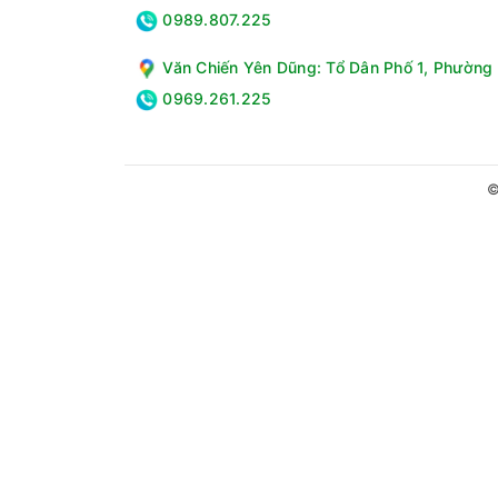
0989.807.225
Văn Chiến Yên Dũng: Tổ Dân Phố 1, Phường 
0969.261.225
Công nghệ kiểm soát quầng sáng toàn miền TCL
suất cao cùng nhiều công nghệ ấn tượng khác
©