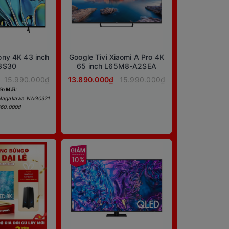
ony 4K 43 inch
Google Tivi Xiaomi A Pro 4K
3S30
65 inch L65M8-A2SEA
15.990.000₫
13.890.000₫
15.990.000₫
n Mãi:
 Nagakawa NAG0321
 460.000đ
10%