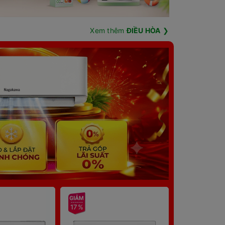
Xem thêm
ĐIỀU HÒA
❯
17%