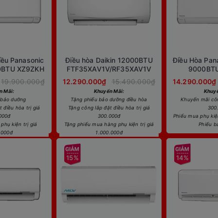
iều Panasonic
Điều hòa Daikin 12000BTU
Điều Hòa Pana
00BTU XZ9ZKH
FTF35XAV1V/RF35XAV1V
9000BT
19.900.000₫
12.290.000₫
15.490.000₫
14.290.000₫
n Mãi:
Khuyến Mãi:
Khuyế
 bảo dưỡng
Tặng phiếu bảo dưỡng điều hòa
Khuyến mãi công
 điều hòa trị giá
Tặng công lắp đặt điều hòa trị giá
300
000đ
300.000đ
Phiếu mua phụ kiện
phụ kiện trị giá
Tặng phiếu mua hàng phụ kiện trị giá
Phiếu b
.000đ
1.000.000đ
15%
14%