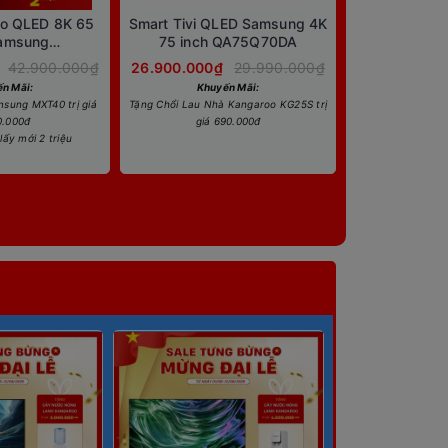
eo QLED 8K 65
Smart Tivi QLED Samsung 4K
Samsung
75 inch QA75Q70DA
900AKXXV
42.900.000₫
26.900.000₫
29.990.000₫
n Mãi:
Khuyến Mãi:
sung MXT40 trị giá
Tặng Chổi Lau Nhà Kangaroo KG25S trị
0.000đ
giá 690.000đ
lấy mới 2 triệu