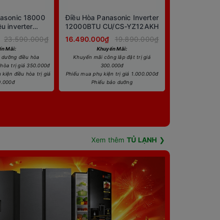
nasonic 18000
Điều Hòa Panasonic Inverter
ều inverter
12000BTU CU/CS-YZ12AKH
AKH-8
23.590.000₫
16.490.000₫
19.890.000₫
n Mãi:
Khuyến Mãi:
 dưỡng điều hòa
Khuyến mãi công lắp đặt trị giá
hòa trị giá 350.000đ
300.000đ
kiện điều hòa trị giá
Phiếu mua phụ kiện trị giá 1.000.000đ
0.000đ
Phiếu bảo dưỡng
Xem thêm
TỦ LẠNH
❯