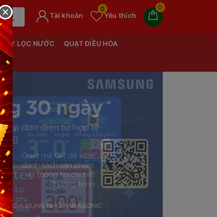
0
×
0
Tài khoản
Yêu thích
MÁY LỌC NƯỚC
QUẠT ĐIỀU HÒA