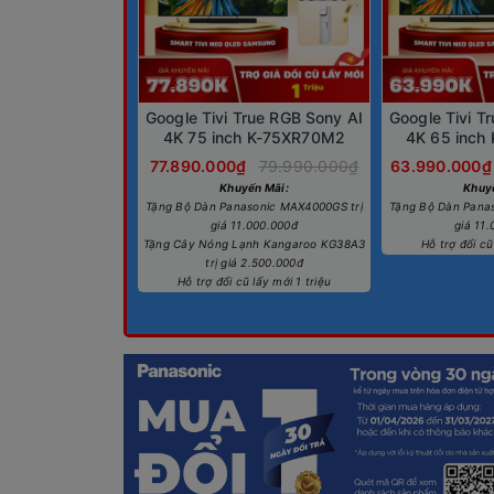
Google Tivi True RGB Sony AI
Google Tivi T
4K 75 inch K-75XR70M2
4K 65 inch
77.890.000₫
79.990.000₫
63.990.000₫
Khuyến Mãi:
Khuy
Tặng Bộ Dàn Panasonic MAX4000GS trị
Tặng Bộ Dàn Pana
giá 11.000.000đ
giá 11
Tặng Cây Nóng Lạnh Kangaroo KG38A3
Hỗ trợ đổi cũ
trị giá 2.500.000đ
Hỗ trợ đổi cũ lấy mới 1 triệu