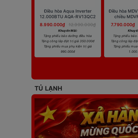
Điều hòa Aqua Inverter
Điều hòa MDV
12.000BTU AQA-RV13QC2
chiều MDV
8.990.000₫
12.990.000₫
7.790.000₫
Khuyến Mãi:
Khuyế
Tặng phiếu bảo dưỡng điều hòa
Tặng phiếu bảo
Tặng công lắp đặt trị giá 350.000đ
Tặng công lắp đặt
Tặng phiếu mua phụ kiện trị giá
Tặng phiếu mua 
990.000đ
1.000
TỦ LẠNH