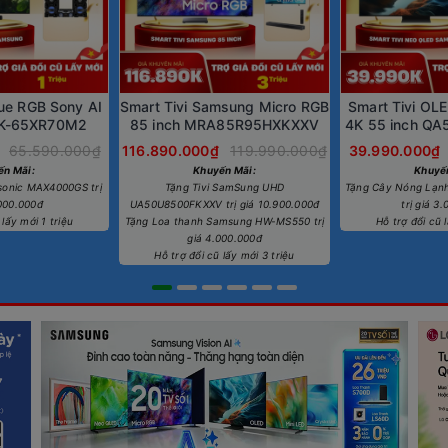
rue RGB Sony AI
Smart Tivi Samsung Micro RGB
Smart Tivi OL
 K-65XR70M2
85 inch MRA85R95HXKXXV
4K 55 inch Q
65.590.000₫
116.890.000₫
119.990.000₫
39.990.000₫
ến Mãi:
Khuyến Mãi:
Khuyế
sonic MAX4000GS trị
Tặng Tivi SamSung UHD
Tặng Cây Nóng Lạn
.000.000đ
UA50U8500FKXXV trị giá 10.900.000đ
trị giá 3
 lấy mới 1 triệu
Tặng Loa thanh Samsung HW-MS550 trị
Hỗ trợ đổi cũ l
giá 4.000.000đ
Hỗ trợ đổi cũ lấy mới 3 triệu