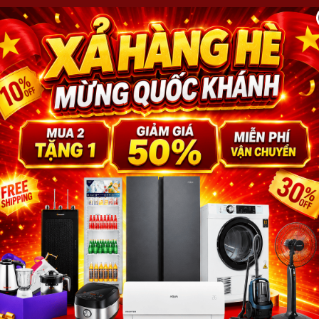
 CHỦ
ĐIỀU HÒA
TỦ LẠNH
TỦ ĐÔNG
TIVI
MÁY GIẶT
ỤNG
QUẠT
MÁY SẤY QUẦN ÁO
TIN KHUYẾN MÃI