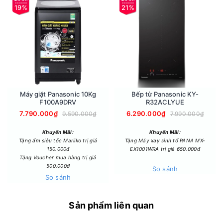
19%
21%
bảng điều khiển nút vặn, phù hợp với cả người lớn tuổi.
Máy giặt Panasonic 10Kg
Bếp từ Panasonic KY-
F100A9DRV
R32ACLYUE
7.790.000₫
6.290.000₫
9.590.000₫
7.990.000₫
Khuyến Mãi:
Khuyến Mãi:
Tiện ích - Phụ kiện
Tặng ấm siêu tốc Mariiko trị giá
Tặng Máy xay sinh tố PANA MX-
150.000đ
EX1001WRA trị giá 650.000đ
- Lò vi sóng này có trang bị chuông báo sau khi nấu xong
Tặng Voucher mua hàng trị giá
giúp tránh tình trạng để quên thức ăn trong lò.
500.000đ
So sánh
- Tiện ích hẹn giờ tối đa 35 phút giúp người dùng chủ động
So sánh
cài đặt thời gian lò hoạt động, tránh tình trạng thực phẩm
chưa chín hoặc quá thời gian khiến thức ăn bị cháy khét.
Sản phẩm liên quan
- Với sản phẩm này, người dùng không cần lo bị nóng, bỏng