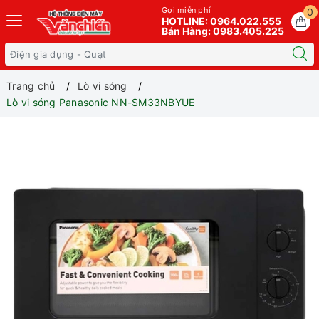
Gọi miễn phí
0
HOTLINE: 0964.022.555
Bán Hàng: 0983.405.225
Trang chủ
Lò vi sóng
Lò vi sóng Panasonic NN-SM33NBYUE