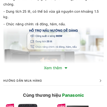
chóng.
- Dung tích 25 lít, có thể bỏ vừa gà nguyên con khoảng 1.5
kg.
- Chức năng chính: rã đông, hâm, nấu.
Xem thêm
HƯỚNG DẪN MUA HÀNG
Thiết kế của sản phẩm
- Sản phẩm bền bỉ, dễ dàng vệ sinh sau khi sử dụng nhờ
Cùng thương hiệu
Panasonic
khoang lò được làm bằng thép tráng men.
- Người dùng dễ dàng tùy chỉnh các chương trình của lò với