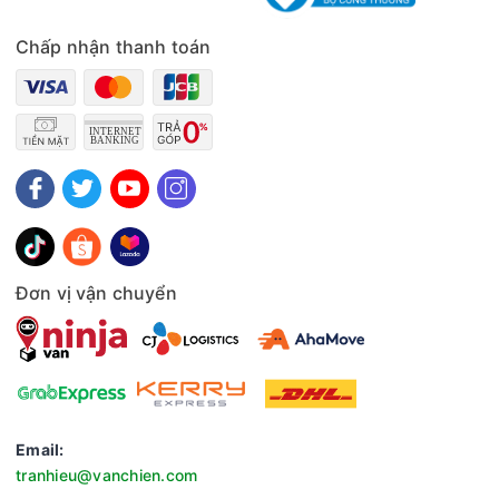
Ngôn ngữ:Tiếng Anh
Bảng điều khiển:Nút vặn
Chấp nhận thanh toán
Tiện ích:Chuông báo khi nấu xong, Nút nhấn mở cửa lò,
Hẹn giờ lên tới 35 phút
Kích thước - Khối lượng:Ngang 47.5 cm - Cao 27.3 cm -
Sâu 35.5 cm - Nặng 12 kg
Kích thước khoang lò:Ngang 29.7 cm - Cao 19.5 cm - Sâu
27.8 cm
Hãng:Panasonic.
Đơn vị vận chuyển
Email:
tranhieu@vanchien.com