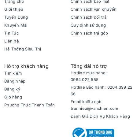
Trang chủ
Chính sách bảo mật
tẩy rửa mạnh để vệ sinh.
Giới thiệu
Chính sách vận chuyển
- Không sử dụng lò vi sóng có cửa bị hỏng hoặc đóng không
Tuyển Dụng
Chính sách đổi trả
khít.
Khuyến Mãi
Quy định sử dụng
Lò vi sóng Panasonic NN-SM33NBYUE 25 lít hoạt động ổn
Tin Tức
Chính sách trả góp
định với công suất vi sóng 900W được chia làm 5 mức phù
Liên hệ
hợp với từng nhu cầu hâm nóng, nấu, rã đông. Hơn thế, sản
Hệ Thống Siêu Thị
phẩm còn dễ sử dụng với bảng điều khiển nút vặn tùy chỉnh
chương trình, thời gian, nút nhấn mở cửa lò, thiết kế đơn giản
phù hợp với mọi không gian bếp.
Hỗ trợ khách hàng
Tổng đài hỗ trợ
Hotline mua hàng:
Tìm kiếm
Thông số kỹ thuật Lò vi sóng Panasonic NN-SM33NBYUE
0964.022.555
Đăng nhập
Loại lò:Lò vi sóng không nướng
Hotline Bảo hành: 0204.399 22
Đăng ký
Dung tích:25 lít
66
Công suất vi sóng:900W
Giỏ hàng
Email khiếu nại:
Chất liệu khoang lò:Thép tráng men
Phương Thức Thanh Toán
tranhieu@vanchien.com
Thương hiệu của:Nhật Bản
Đánh Giá Dịch Vụ Khách Hàng
Sản xuất tại:Trung Quốc
Năm ra mắt:2022
Chức năng chính:Rã đông, hâm, nấu