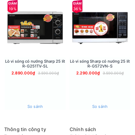
tay khi mở cửa lò nhờ thiết kế nút nhấn mở cửa.
19%
36%
- Phụ kiện đi kèm: đĩa thủy tinh, đế xoay.
Lò vi sóng có nướng Sharp 25 lít
Lò vi sóng Sharp có nướng 25 lít
R-G251TV-SL
R-G572VN-S
2.890.000₫
2.290.000₫
3.590.000₫
3.590.000₫
Lưu ý sử dụng
- Không dùng lò vi sóng chung ổ điện với các thiết bị khác.
So sánh
So sánh
- Để thêm một cốc nước khi hâm nóng thức ăn khô.
- Không sử dụng đồ đựng thức ăn bằng kim loại trong lò vi
sóng.
Thông tin công ty
Chính sách
- Rút điện trước khi vệ sinh khoang lò, không dùng các chất