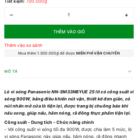
Tiết kiệm:
700.000₫
–
+
THÊM VÀO GIỎ
Thêm vào so sánh
Mua thêm 1.500.000₫ để được
MIỄN PHÍ VẬN CHUYỂN
MÔ TẢ
Lò vi sóng Panasonic NN-SM33NBYUE 25 lít có công suất vi
sóng 900W, bảng điều khiển nút vặn, thiết kế đơn giản, có
nút nhấn mở cửa lò tiện lợi, được trang bị chuông báo khi
nấu xong, giúp nấu, hâm nóng, rã đông thực phẩm tiện lợi.
Công suất - Dung tích - Chức năng chính
- Với công suất vi sóng tối đa 900W, được chia làm 5 mức, lò
vi sóng Panasonic này giúp nấu, hâm nóng, rã đông nhanh