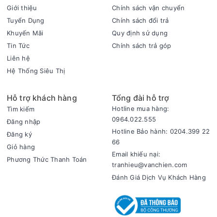
Giới thiệu
Chính sách vận chuyển
Tuyển Dụng
Chính sách đổi trả
Khuyến Mãi
Quy định sử dụng
Tin Tức
Chính sách trả góp
Liên hệ
Hệ Thống Siêu Thị
Hỗ trợ khách hàng
Tổng đài hỗ trợ
Hotline mua hàng:
Tìm kiếm
Điều khiển núm xoay dễ dàng điều chỉnh theo nhu cầu nấu
0964.022.555
Đăng nhập
ăn của bạn
Hotline Bảo hành: 0204.399 22
Lò vi sóng Sharp R-2348V-BK trang bị điều khiển cơ dạng
Đăng ký
66
núm vặn giúp người dùng dễ dàng thao tác nhanh chóng kích
Giỏ hàng
Email khiếu nại:
hoạt lò, với một núm có chức năng chỉnh chế độ/mức công
Phương Thức Thanh Toán
tranhieu@vanchien.com
suất, một núm chức năng cài đặt thời gian/khối lượng. Chỉ
Đánh Giá Dịch Vụ Khách Hàng
dẫn tiếng Việt đơn giản, dễ hiểu với cả người lớn tuổi, dễ
dàng sử dụng ngay trong lần đầu tiên.