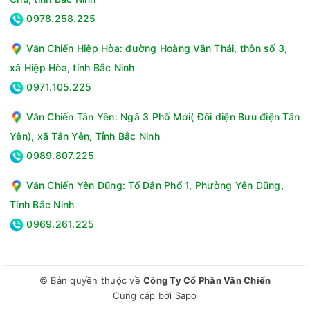
Dung tích:23 L
0978.258.225
Công suất:900 W
Tiện ích:Đèn khoang lò, Chuông báo khi nấu xong
Văn Chiến Hiệp Hòa: đường Hoàng Văn Thái, thôn số 3,
Chức năng:chính Rã đông, hâm, nấu
Bảng điều khiển:Cơ
xã Hiệp Hòa, tỉnh Bắc Ninh
Chất liệu khoang lò:Khoang lò thép phủ sơn chống dính
0971.105.225
Kích thước lò:482 x 273 x 380 mm
Trọng lượng;11.5 kg
Văn Chiến Tân Yên: Ngã 3 Phố Mới( Đối diện Bưu điện Tân
Yên), xã Tân Yên, Tỉnh Bắc Ninh
0989.807.225
Văn Chiến Yên Dũng: Tổ Dân Phố 1, Phường Yên Dũng,
Tỉnh Bắc Ninh
0969.261.225
© Bản quyền thuộc về
Công Ty Cổ Phần Văn Chiến
Cung cấp bởi
Sapo