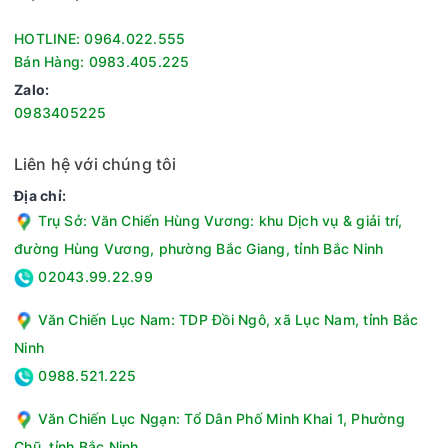
Khi quá trình nấu kết thúc, lò sẽ phát ra tiếng chuông báo
hiệu để bạn có thể lấy thực phẩm nóng hổi ra sử dụng ngay
HOTLINE: 0964.022.555
hoặc thực hiện các bước tiếp theo.
Bán Hàng: 0983.405.225
Zalo:
0983405225
Liên hệ với chúng tôi
Địa chỉ:
Trụ Sở: Văn Chiến Hùng Vương: khu Dịch vụ & giải trí,
đường Hùng Vương, phường Bắc Giang, tỉnh Bắc Ninh
02043.99.22.99
Lò vi sóng Sharp R-2348V-BK 23 lít giúp người dùng đem lại
Văn Chiến Lục Nam: TDP Đồi Ngô, xã Lục Nam, tỉnh Bắc
sự lựa chọn tuyệt vời cho những ai đang cần tìm kiếm một
thiết bị gia dụng hiện đại, tiện lợi và an toàn, không mất nhiều
Ninh
công đoạn nấu nướng.
0988.521.225
Thông số kỹ thuật Lò vi sóng Sharp 23 lít R-2348V-BK
Văn Chiến Lục Ngạn: Tổ Dân Phố Minh Khai 1, Phường
Loại lò:Không có nướng
Chũ, tỉnh Bắc Ninh