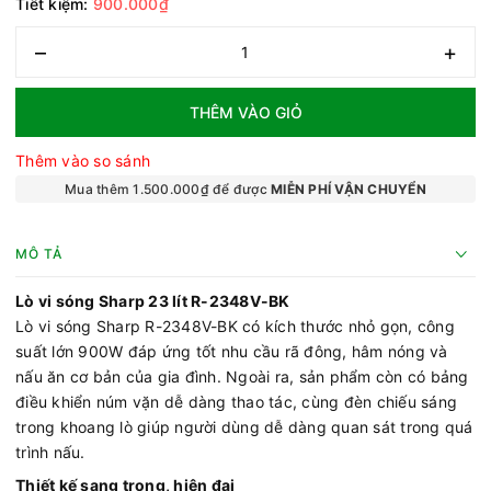
Tiết kiệm:
900.000₫
–
+
THÊM VÀO GIỎ
Thêm vào so sánh
Mua thêm 1.500.000₫ để được
MIỄN PHÍ VẬN CHUYỂN
MÔ TẢ
Lò vi sóng Sharp 23 lít R-2348V-BK
Lò vi sóng Sharp R-2348V-BK có kích thước nhỏ gọn, công
suất lớn 900W đáp ứng tốt nhu cầu rã đông, hâm nóng và
nấu ăn cơ bản của gia đình. Ngoài ra, sản phẩm còn có bảng
điều khiển núm vặn dễ dàng thao tác, cùng đèn chiếu sáng
trong khoang lò giúp người dùng dễ dàng quan sát trong quá
trình nấu.
Thiết kế sang trọng, hiện đại