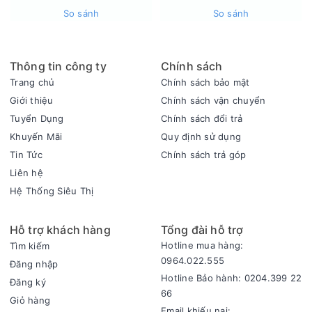
đối với những loại vải mỏng manh.
So sánh
So sánh
Thông tin công ty
Chính sách
Trang chủ
Chính sách bảo mật
Giới thiệu
Chính sách vận chuyển
Tuyển Dụng
Chính sách đổi trả
Khuyến Mãi
Quy định sử dụng
Tin Tức
Chính sách trả góp
Liên hệ
Hệ Thống Siêu Thị
BLDC Inverter tiết kiệm điện năng
Với công nghệ BLDC Inverter, máy giặt Aqua AW10-
Hỗ trợ khách hàng
Tổng đài hỗ trợ
BP4657M(B) hoạt động vô cùng hiệu quả và tiết kiệm điện
năng. Động cơ không chổi than sẽ mang lại hiệu suất làm việc
Hotline mua hàng:
Tìm kiếm
0964.022.555
cao, giảm thiểu tiếng ồn trong quá trình giặt và vắt, đồng thời
Đăng nhập
giúp tăng độ bền của máy. Điều này khiến máy giặt này trở
Hotline Bảo hành: 0204.399 22
Đăng ký
thành lựa chọn lý tưởng cho các gia đình muốn tiết kiệm chi
66
Giỏ hàng
phí điện năng mà vẫn đảm bảo hiệu quả giặt sạch.
Email khiếu nại: