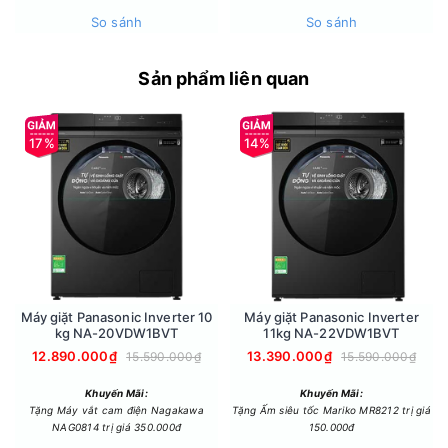
So sánh
So sánh
Sản phẩm liên quan
17%
14%
Máy giặt Panasonic Inverter 10
Máy giặt Panasonic Inverter
Công nghệ giặt sạch sâu Essence Wash
kg NA-20VDW1BVT
11kg NA-22VDW1BVT
Công nghệ giặt Essence Wash trên máy giặt Aqua AW10-
12.890.000₫
13.390.000₫
15.590.000₫
15.590.000₫
BP4657M(B) giúp tạo ra bọt giặt đặc biệt, làm sạch sâu từng
sợi vải, loại bỏ bụi bẩn và các vết bẩn cứng đầu mà không
Khuyến Mãi:
Khuyến Mãi:
Tặng Máy vắt cam điện Nagakawa
Tặng Ấm siêu tốc Mariko MR8212 trị giá
làm hư hại đến quần áo. Quá trình giặt này giúp quần áo
NAG0814 trị giá 350.000đ
150.000đ
không chỉ sạch mà còn giữ được độ bền lâu dài, đặc biệt là