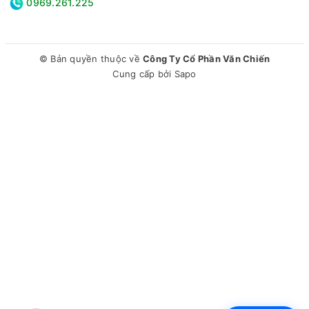
0969.261.225
© Bản quyền thuộc về
Công Ty Cổ Phần Văn Chiến
Cung cấp bởi
Sapo
Máy giặt có tốc độ vắt lên tới 1.400 vòng/phút, giúp quần áo
khô nhanh chóng hơn. Với công suất 1.850W và hiệu suất tiêu
thụ điện năng chỉ 9.3 Wh/kg, máy giặt AW10-BP4657M(B) là
lựa chọn tiết kiệm năng lượng hiệu quả.
Máy giặt Aqua AW10-BP4657M(B) là lựa chọn hoàn hảo cho
gia đình với nhu cầu giặt giũ lớn. Với công nghệ giặt tiên tiến
và tiết kiệm điện năng, máy giặt này chắc chắn sẽ mang lại
sự tiện lợi và hiệu quả cho mỗi gia đình.