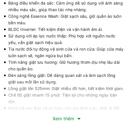
Bảng điều khiển đa sắc: Cảm ứng dễ sử dụng với ánh sáng
nhiều màu sắc, giúp thao tác nhẹ nhàng.
Công nghệ Essence Wash: Giặt sạch sâu, giữ quần áo luôn
bền màu.
BLDC Inverter: Tiết kiệm điện và vận hành êm ái.
Sử dụng với áp lực nước thấp: Phù hợp với nguồn nước
yếu, vẫn giặt sạch hiệu quả.
Tia nước đôi tự động vệ sinh cửa và ron cửa: Giúp cửa máy
luôn sạch sẽ, ngăn ngừa bụi bẩn.
Tính năng giặt lưu hương: Giữ hương thơm dịu nhẹ lâu dài
cho quần áo.
Đèn sáng lồng giặt: Dễ dàng quan sát và làm sạch lồng
giặt sau mỗi lần sử dụng.
Lồng giặt lớn 525mm: Giặt nhiều đồ hơn, tiết kiệm thời gian.
Chế độ giặt nhanh 15 phút: Tiện lợi cho những ngày bận
rộn.
Khóa trẻ em: Bảo vệ an toàn cho gia đình bạn, nhất là đối
với trẻ em.
Xem thêm