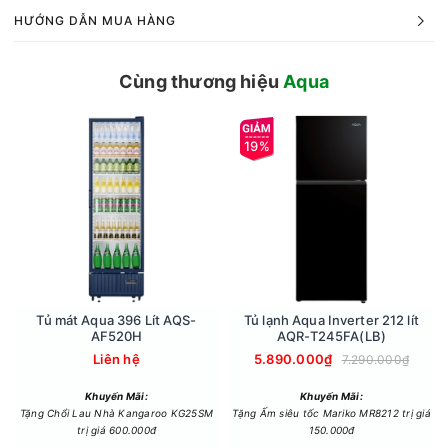
HƯỚNG DẪN MUA HÀNG
Cùng thương hiệu
Aqua
19%
Bảng điều khiển đa sắc và dễ sử dụng
Aqua AW10-BP4657M(B) được trang bị bảng điều khiển cảm
Tủ mát Aqua 396 Lít AQS-
Tủ lạnh Aqua Inverter 212 lít
AF520H
AQR-T245FA(LB)
ứng đa sắc, dễ dàng sử dụng. Các biểu tượng và thông số
Liên hệ
5.890.000₫
giặt được hiển thị rõ ràng, giúp người dùng dễ dàng điều
7.290.000₫
chỉnh theo ý muốn. Điều này không chỉ mang lại tính thẩm mỹ
Khuyến Mãi:
Khuyến Mãi:
cho máy mà còn tạo cảm giác hiện đại, tinh tế trong không
Tặng Chổi Lau Nhà Kangaroo KG25SM
Tặng Ấm siêu tốc Mariko MR8212 trị giá
gian giặt giũ.
trị giá 600.000đ
150.000đ