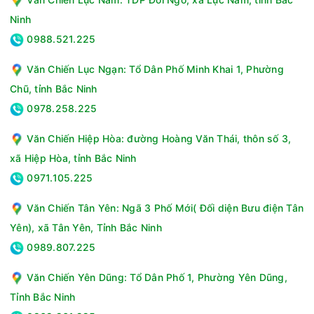
Ninh
0988.521.225
Văn Chiến Lục Ngạn: Tổ Dân Phố Minh Khai 1, Phường
Chũ, tỉnh Bắc Ninh
Ưu điểm khác
0978.258.225
Máy giặt cửa trước Aqua AW10-BP4657M(B) có thiết kế sang
Văn Chiến Hiệp Hòa: đường Hoàng Văn Thái, thôn số 3,
trọng với màu đen ngọc trai với lồng giặt làm từ thép không
gỉ chắc chắn, chịu lực tốt.
xã Hiệp Hòa, tỉnh Bắc Ninh
Lồng giặt có đường kính lớn 525mm giúp giặt nhiều quần áo
0971.105.225
cùng lúc mà không lo bị vón cục hay hư hại.
Văn Chiến Tân Yên: Ngã 3 Phố Mới( Đối diện Bưu điện Tân
Yên), xã Tân Yên, Tỉnh Bắc Ninh
0989.807.225
Văn Chiến Yên Dũng: Tổ Dân Phố 1, Phường Yên Dũng,
Tỉnh Bắc Ninh