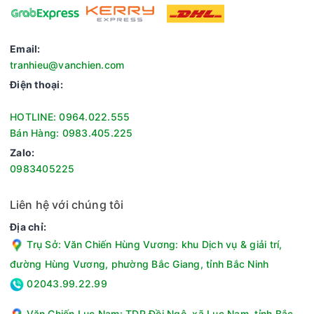
Email:
tranhieu@vanchien.com
Điện thoại:
HOTLINE: 0964.022.555
Bán Hàng: 0983.405.225
Zalo:
Tự làm sạch và vệ sinh thông minh
0983405225
AW10-BP4657M(B) trang bị tính năng tự làm sạch với tia
nước đôi giúp vệ sinh cửa và ron cửa máy sau mỗi lần giặt.
Chế độ Smart Dual Spray giúp loại bỏ bụi bẩn và vi khuẩn
Liên hệ với chúng tôi
bám lại sau khi giặt, đảm bảo máy luôn trong trạng thái sạch
Địa chỉ:
sẽ và hoạt động hiệu quả.
Trụ Sở: Văn Chiến Hùng Vương: khu Dịch vụ & giải trí,
đường Hùng Vương, phường Bắc Giang, tỉnh Bắc Ninh
02043.99.22.99
Văn Chiến Lục Nam: TDP Đồi Ngô, xã Lục Nam, tỉnh Bắc