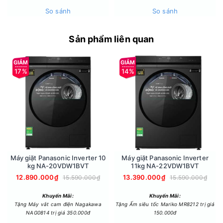
So sánh
So sánh
Sản phẩm liên quan
Công nghệ Essence Wash 2.0 nâng cao hiệu quả làm sạch
Máy giặt Aqua được trang bị công nghệ Essence Wash 2.0,
hỗ trợ tăng hiệu quả làm sạch quần áo trong quá trình giặt.
17%
14%
Nhờ đó, quần áo được xử lý tốt hơn trong các lần giặt hằng
ngày.
Máy giặt Panasonic Inverter 10
Máy giặt Panasonic Inverter
kg NA-20VDW1BVT
11kg NA-22VDW1BVT
12.890.000₫
13.390.000₫
15.590.000₫
15.590.000₫
Khuyến Mãi:
Khuyến Mãi:
Tặng Máy vắt cam điện Nagakawa
Tặng Ấm siêu tốc Mariko MR8212 trị giá
NAG0814 trị giá 350.000đ
150.000đ