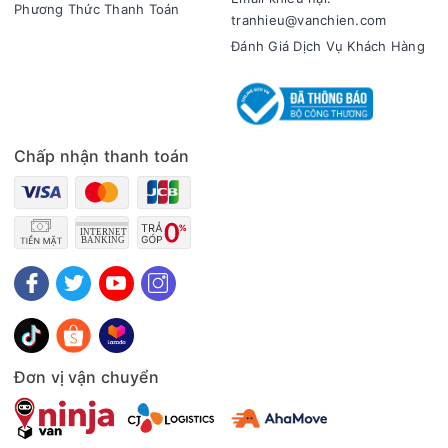
Phương Thức Thanh Toán
sau nhiều lần giặt, góp phần giữ môi trường bên trong máy
tranhieu@vanchien.com
sạch hơn.
Đánh Giá Dịch Vụ Khách Hàng
Chấp nhận thanh toán
Thông số kỹ thuật Máy giặt Aqua Inverter 12 kg AW12-
BD4657U1M(GN)
Model:AW12-BD4657U1M(GN)
Đơn vị vận chuyển
Màu sắc:Đen
Nhà sản xuất:Aqua
Thương hiệu đến từ:Nhật Bản