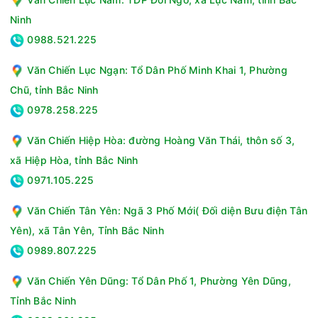
Chế độ giặt nhanh:Giặt nhanh 15 phút
Lượng nước tiêu thụ:Tùy thuộc vào cài đặt chương trình
Ninh
giặt
0988.521.225
Kháng khuẩn - Khử mùi:Có, Vòng đệm cửa ABT khử mùi,
kháng khuẩn tới 99%
Văn Chiến Lục Ngạn: Tổ Dân Phố Minh Khai 1, Phường
Vệ sinh lồng giặt:Smart Dual Spray -Tự làm sạch mặt trong
Chũ, tỉnh Bắc Ninh
cửa và vòng đệm cửa
0978.258.225
Chất liệu lồng giặt:Lồng giặt Pillow, Lồng giặt lớn 525mm
Tự khởi động lại sau khi có điện:Không
Văn Chiến Hiệp Hòa: đường Hoàng Văn Thái, thôn số 3,
Khóa an toàn:Khóa trẻ em
xã Hiệp Hòa, tỉnh Bắc Ninh
Cài đặt hẹn giờ:Hẹn giờ giặt
0971.105.225
Kết nối Wifi:Kết nối Wifi điều khiển qua Smartphone
Tiện ích khác:Hỗ trợ áp lực nước thấp 3m, Đèn chiếu sáng
Văn Chiến Tân Yên: Ngã 3 Phố Mới( Đối diện Bưu điện Tân
lồng giặt
Yên), xã Tân Yên, Tỉnh Bắc Ninh
Khối lượng sản phẩm (kg):71 kg
Kích thước sản phẩm:Dài 595 mm - Rộng 595 mm - Cao
0989.807.225
850 mm
Văn Chiến Yên Dũng: Tổ Dân Phố 1, Phường Yên Dũng,
Tỉnh Bắc Ninh