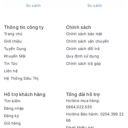
Điều khiển từ xa qua ứng dụng Haismart tiện lợi
So sánh
So sánh
Sản phẩm hỗ trợ kết nối và điều khiển từ xa thông qua ứng
dụng Haismart, cho phép theo dõi trạng thái hoạt động và
điều chỉnh chương trình giặt linh hoạt mà không cần thao tác
Thông tin công ty
Chính sách
trực tiếp trên máy.
Trang chủ
Chính sách bảo mật
Giới thiệu
Chính sách vận chuyển
Tuyển Dụng
Chính sách đổi trả
Khuyến Mãi
Quy định sử dụng
Tin Tức
Chính sách trả góp
Liên hệ
Hệ Thống Siêu Thị
Hỗ trợ khách hàng
Tổng đài hỗ trợ
Hotline mua hàng:
Tìm kiếm
0964.022.555
Đăng nhập
Tự động vệ sinh ron cửa giúp duy trì độ sạch
Hotline Bảo hành: 0204.399 22
Đăng ký
Máy giặt Aqua AW12-BD4657U1M(GN) tích hợp tính năng tự
66
Giỏ hàng
động vệ sinh ron cửa, giúp hạn chế cặn bẩn và xơ vải tích tụ
Email khiếu nại: