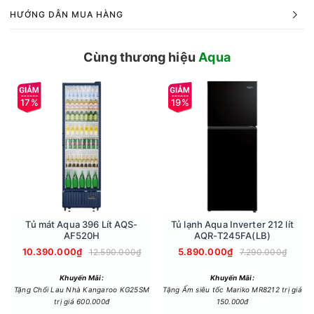
HƯỚNG DẪN MUA HÀNG
Cùng thương hiệu
Aqua
Bảng điều khiển đa sắc hiển thị rõ ràng, dễ thao tác
17%
19%
Máy giặt Aqua AW12-BD4657U1M(GN) sử dụng bảng điều
khiển đa sắc với thông tin hiển thị trực quan, giúp người dùng
dễ dàng nhận biết và lựa chọn chương trình giặt phù hợp.
Thiết kế này hỗ trợ thao tác nhanh và hạn chế nhầm lẫn trong
quá trình sử dụng.
Tủ mát Aqua 396 Lít AQS-
Tủ lạnh Aqua Inverter 212 lít
AF520H
AQR-T245FA(LB)
10.390.000₫
5.890.000₫
12.590.000₫
7.290.000₫
Khuyến Mãi:
Khuyến Mãi:
Tặng Chổi Lau Nhà Kangaroo KG25SM
Tặng Ấm siêu tốc Mariko MR8212 trị giá
trị giá 600.000đ
150.000đ