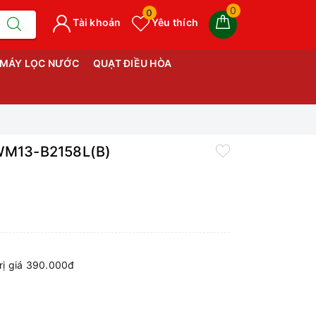
0
0
Tài khoản
Yêu thích
MÁY LỌC NƯỚC
QUẠT ĐIỀU HÒA
AWM13-B2158L(B)
ị giá 390.000đ