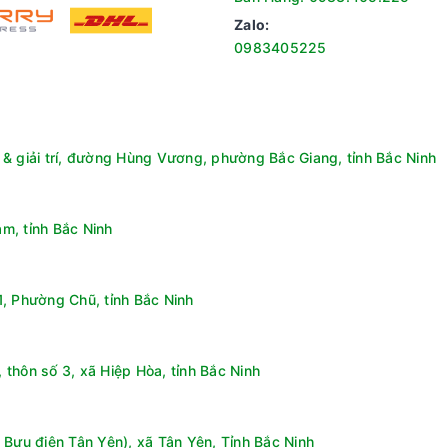
Zalo:
0983405225
& giải trí, đường Hùng Vương, phường Bắc Giang, tỉnh Bắc Ninh
m, tỉnh Bắc Ninh
, Phường Chũ, tỉnh Bắc Ninh
rter 13kg AWM13-B2158L(B) sở hữu nhiều chương trình giặt thông m
thôn số 3, xã Hiệp Hòa, tỉnh Bắc Ninh
à Lưu hương+. Những công nghệ này giúp tối ưu quá trình giặt, bảo 
 khuẩn và ngăn ngừa mùi hôi, mang lại những bộ quần áo sạch sẽ 
ảo vệ sợi vải, giúp quần áo không bị hư hại, đồng thời tăng cường 
 Bưu điện Tân Yên), xã Tân Yên, Tỉnh Bắc Ninh