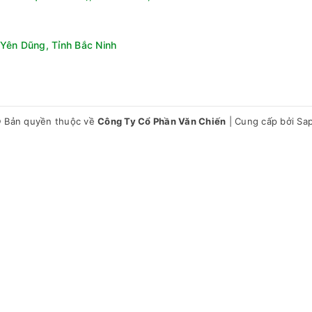
ủa máy giặt Aqua AWM13-B2158L(B) được thiết kế song ngữ Anh - V
Yên Dũng, Tỉnh Bắc Ninh
ự cố không mong muốn khi sử dụng máy giặt.
ó điện: Chế độ này giúp tiết kiệm năng lượng và đảm bảo máy hoạt
đối cho người dùng, đặc biệt là gia đình có trẻ nhỏ.
được hòa tan hoàn toàn, đảm bảo hiệu quả giặt sạch tối đa.
 Bản quyền thuộc về
Công Ty Cổ Phần Văn Chiến
|
Cung cấp bởi
Sa
trình giặt, giữ cho quần áo luôn sạch sẽ và lồng giặt không bị tắc 
tất, giúp bạn dễ dàng quản lý thời gian và công việc.