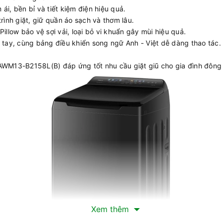
i, bền bỉ và tiết kiệm điện hiệu quả.
rình giặt, giữ quần áo sạch và thơm lâu.
llow bảo vệ sợi vải, loại bỏ vi khuẩn gây mùi hiệu quả.
ẹt tay, cùng bảng điều khiển song ngữ Anh - Việt dễ dàng thao tác.
AWM13-B2158L(B) đáp ứng tốt nhu cầu giặt giũ cho gia đình đông t
Xem thêm