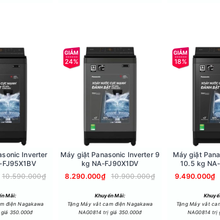
24%
18%
chương trình giặt phù hợp với loại vải và mức độ bẩn. Lưu hương+ 
gây mùi khó chịu, trong khi lồng giặt Pillow bảo vệ sợi vải, giúp
 khi sử dụng. Bảng điều khiển song ngữ Anh - Việt dễ dàng thao t
sonic Inverter
Máy giặt Panasonic Inverter 9
Máy giặt Pana
A-FJ95X1BV
kg NA-FJ90X1DV
10.5 kg NA
ỉ sét, giúp bảo vệ quần áo và tăng tuổi thọ máy.
10.590.000₫
8.290.000₫
10.900.000₫
9.490.000₫
n Mãi:
Khuyến Mãi:
Khuyế
am điện Nagakawa
Tặng Máy vắt cam điện Nagakawa
Tặng Máy vắt ca
 giá 350.000đ
NAG0814 trị giá 350.000đ
NAG0814 trị 