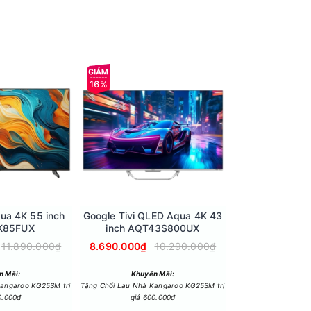
16%
 giúp giảm tiếng ồn mà còn kéo dài tuổi thọ của
qua 4K 55 inch
Google Tivi QLED Aqua 4K 43
K85FUX
inch AQT43S800UX
11.890.000₫
8.690.000₫
10.290.000₫
n Mãi:
Khuyến Mãi:
Kangaroo KG25SM trị
Tặng Chổi Lau Nhà Kangaroo KG25SM trị
0.000đ
giá 600.000đ