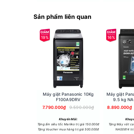
Sản phẩm liên quan
19%
16%
Công nghệ giặt AI và Lưu hương+
Công nghệ giặt AI tự động nhận diện và tối ưu 
sau mỗi lần giặt.
Mâm giặt kháng khuẩn ABT và lồng giặt Pillow
Mâm giặt ABT kháng khuẩn giúp loại bỏ vi khuẩn 
Thiết kế tiện lợi
Nắp máy có trợ lực chống kẹt tay, giúp an toàn
Máy giặt Panasonic 10Kg
Máy giặt Pana
Chất liệu bền bỉ
F100A9DRV
9.5 kg N
Lồng giặt bằng thép không gỉ chống ăn mòn và g
7.790.000₫
9.590.000₫
8.890.000₫
Khuyến Mãi:
Khuyế
Tặng ấm siêu tốc Mariiko trị giá 150.000đ
Tặng Máy vắt c
Tặng Voucher mua hàng trị giá 500.000đ
NAG0814 trị