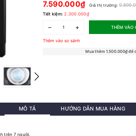
7.590.000₫
9.890.
Giá thị trường:
Tiết kiệm:
2.300.000₫
–
+
THÊM VÀO 
Thêm vào so sánh
Mua thêm 1.500.000₫ để
MÔ TẢ
HƯỚNG DẪN MUA HÀNG
nh trên 7 người.