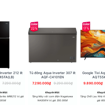
22%
17%
bỉ và tiết kiệm điện năng hiệu quả. Công nghệ inverter không chỉ
nverter 212 lít
Tủ đông Aqua Inverter 307 lít
Google Tivi A
45FA(LB)
AQF-C4101EN
AQT55
7.290.000₫
7.290.000₫
9.290.000₫
9.890.000₫
n Mãi:
Khuyến Mãi:
Khuyế
ariko MR8212 trị giá
Tặng Máy vắt cam điện Nagakawa
Tặng Chổi Lau Nhà 
.000đ
NAG0814 trị giá 350.000đ
giá 60