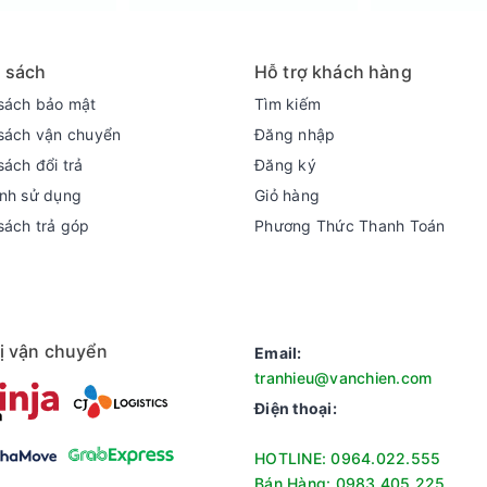
 sách
Hỗ trợ khách hàng
sách bảo mật
Tìm kiếm
sách vận chuyển
Đăng nhập
sách đổi trả
Đăng ký
nh sử dụng
Giỏ hàng
sách trả góp
Phương Thức Thanh Toán
ị vận chuyển
Email:
à giúp máy luôn đẹp, dễ vệ sinh.
tranhieu@vanchien.com
dàng quan sát quá trình giặt, chống trầy xước và bền lâu.
Điện thoại:
HOTLINE: 0964.022.555
Bán Hàng: 0983.405.225