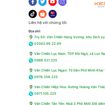
Liên hệ với chúng tôi
Địa chỉ:
Trụ Sở: Văn Chiến Hùng Vương: khu Dịch vụ 
02043.99.22.99
Văn Chiến Lục Nam: TDP Đồi Ngô, xã Lục Na
0988.521.225
Văn Chiến Lục Ngạn: Tổ Dân Phố Minh Khai 1
0978.258.225
Các tính năng và công nghệ trên máy giặt
Công nghệ giặt tiên tiến: Máy giặt Aqua Inve
Văn Chiến Hiệp Hòa: đường Hoàng Văn Thái, 
giặt nhanh 15 phút, giặt ga giường, giặt AI v
0971.105.225
Mâm giặt kháng khuẩn ABT: Giúp tiêu diệt vi
Lồng giặt Pillow: Được thiết kế đặc biệt để b
Văn Chiến Tân Yên: Ngã 3 Phố Mới( Đối diện