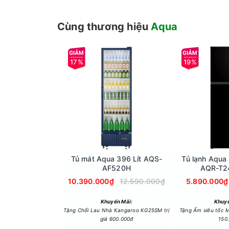
Cùng thương hiệu
Aqua
Công nghệ DD Inverter
17%
19%
Công nghệ này sẽ giúp máy vận hành êm ái, bền 
máy giặt.
Tủ mát Aqua 396 Lít AQS-
Tủ lạnh Aqua I
AF520H
AQR-T2
10.390.000₫
12.590.000₫
5.890.000₫
Khuyến Mãi:
Khuyế
Tặng Chổi Lau Nhà Kangaroo KG25SM trị
Tặng Ấm siêu tốc M
giá 600.000đ
150