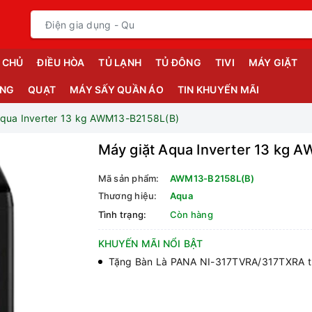
 CHỦ
ĐIỀU HÒA
TỦ LẠNH
TỦ ĐÔNG
TIVI
MÁY GIẶT
ỤNG
QUẠT
MÁY SẤY QUẦN ÁO
TIN KHUYẾN MÃI
Aqua Inverter 13 kg AWM13-B2158L(B)
Máy giặt Aqua Inverter 13 kg 
Mã sản phẩm:
AWM13-B2158L(B)
Thương hiệu:
Aqua
Tình trạng:
Còn hàng
KHUYẾN MÃI NỔI BẬT
Tặng Bàn Là PANA NI-317TVRA/317TXRA tr