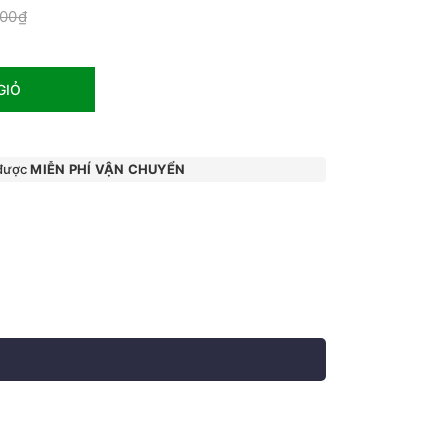
000₫
GIỎ
 được
MIỄN PHÍ VẬN CHUYỂN