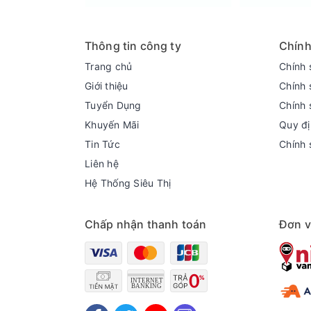
Thông tin công ty
Chính
Trang chủ
Chính 
Giới thiệu
Chính 
Tuyển Dụng
Chính 
Khuyến Mãi
Quy đị
Tin Tức
Chính 
Liên hệ
Hệ Thống Siêu Thị
Chấp nhận thanh toán
Đơn v
Vỏ kim loại sơn tĩnh điện bền, chống ăn mòn v
Nắp máy làm từ kính cường lực chịu lực tốt, dễ 