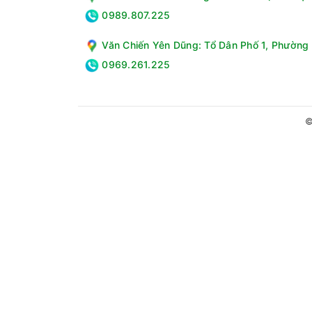
Bảng điều khiển song ngữ: Bảng điều khiển c
0989.807.225
dễ hiểu.
Các tiện ích khác
Văn Chiến Yên Dũng: Tổ Dân Phố 1, Phường 
Khóa trẻ em: Giúp bảo vệ trẻ nhỏ khỏi các s
0969.261.225
Tự ngắt nguồn điện và tự khởi động lại khi c
Nắp máy trợ lực chống kẹt tay: An toàn tuyệt 
Hộp đánh tan bột giặt TurboX: Giúp bột giặt 
©
Bộ lọc xơ vải: Giúp lọc sạch xơ vải trong quá 
Âm báo: Cảnh báo khi chương trình giặt hoàn 