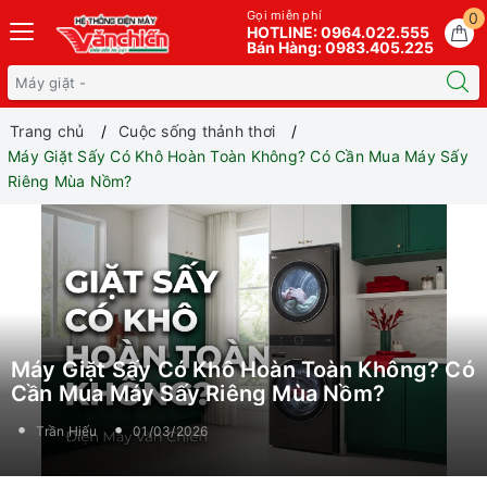
Gọi miễn phí
0
HOTLINE: 0964.022.555
Bán Hàng: 0983.405.225
Trang chủ
Cuộc sống thảnh thơi
Máy Giặt Sấy Có Khô Hoàn Toàn Không? Có Cần Mua Máy Sấy
Riêng Mùa Nồm?
Máy Giặt Sấy Có Khô Hoàn Toàn Không? Có
Cần Mua Máy Sấy Riêng Mùa Nồm?
Trần Hiếu
01/03/2026