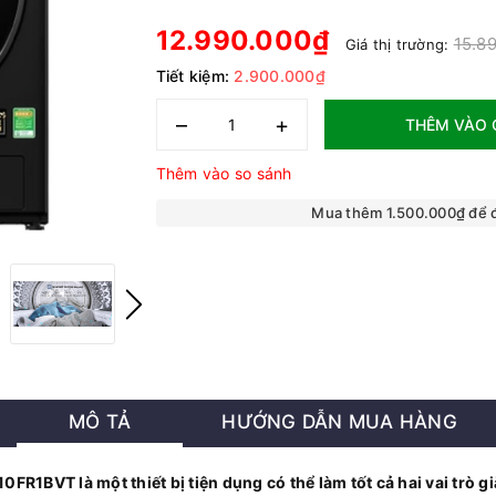
12.990.000₫
15.8
Giá thị trường:
Tiết kiệm:
2.900.000₫
–
+
THÊM VÀO 
Thêm vào so sánh
Mua thêm 1.500.000₫ để
MÔ TẢ
HƯỚNG DẪN MUA HÀNG
FR1BVT là một thiết bị tiện dụng có thể làm tốt cả hai vai trò g