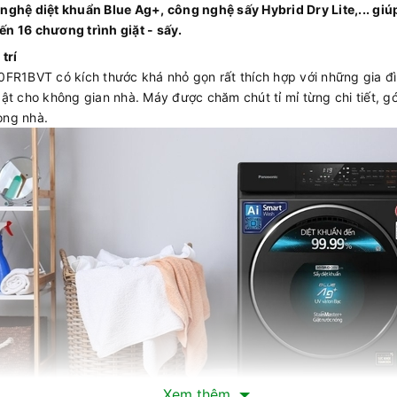
nghệ diệt khuẩn Blue Ag+, công nghệ sấy Hybrid Dry Lite,... giú
n 16 chương trình giặt - sấy.
trí
0FR1BVT có kích thước khá nhỏ gọn rất thích hợp với những gia đ
t cho không gian nhà. Máy được chăm chút tỉ mỉ từng chi tiết, góc
ong nhà.
Xem thêm