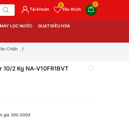
0
0
Tài khoản
Yêu thích
MÁY LỌC NƯỚC
QUẠT ĐIỀU HÒA
Văn Chiến
er 10/2 Kg NA-V10FR1BVT
ị giá 390.000đ