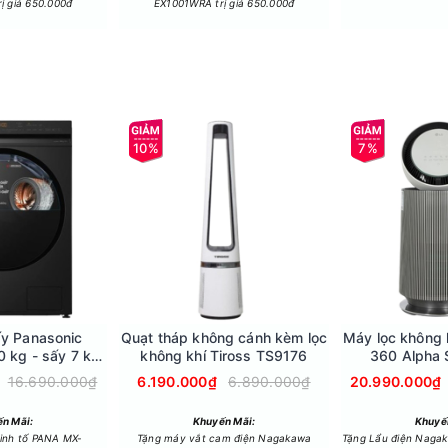
ị giá 650.000đ
EX1001WRA trị giá 650.000đ
10%
7%
a tan chất giặt tẩy
onic Inverter 10/2 Kg NA-V10FR1BVT sẽ giúp hòa tan nhanh chóng 
t xà phòng này sẽ làm mềm vết bẩn sau đó loại bỏ chúng một cách h
tive Foam còn giúp loại bỏ tình trạng cặn bột giặt còn sót lại 
ấy Panasonic
Quạt tháp không cánh kèm lọc
Máy lọc không 
10 kg - sấy 7 kg
không khí Tiross TS9176
360 Alpha 
0DG1BVT
AS65GDB
16.690.000₫
6.190.000₫
6.890.000₫
20.990.000₫
n Mãi:
Khuyến Mãi:
Khuyế
inh tố PANA MX-
Tặng máy vắt cam điện Nagakawa
Tặng Lẩu điện Nagak