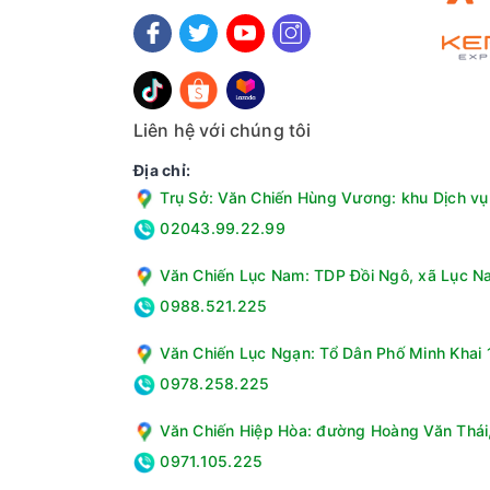
Liên hệ với chúng tôi
Công nghệ giặt Total Hygiene care - Diệt khu
Địa chỉ:
Công nghệ giặt nước nóng StainMaster+ giúp di
Trụ Sở: Văn Chiến Hùng Vương: khu Dịch vụ 
Trên mẫu máy giặt sấy Panasonic này còn được 
02043.99.22.99
trên cổ và tay áo,... Ngoài ra, với nhiệt độ nư
quần áo. Do đó, chế độ này cực kỳ hữu ích với 
Văn Chiến Lục Nam: TDP Đồi Ngô, xã Lục Na
0988.521.225
Văn Chiến Lục Ngạn: Tổ Dân Phố Minh Khai 1
0978.258.225
Văn Chiến Hiệp Hòa: đường Hoàng Văn Thái, 
0971.105.225