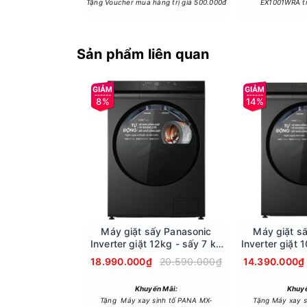
Tặng Voucher mua hàng trị giá 500.000đ
EX1001WRA tr
Sản phẩm liên quan
8%
14%
Công nghệ Active Foam tăng cường khả năng hò
Công nghệ Active Foam trên Máy Giặt Sấy Panas
mịn len lỏi sâu bên trong từng sợi vải. Lớp bọ
Ngoài công dụng làm sạch vết bẩn, công nghệ Ac
tối màu, vừa gây kích ứng da người dùng.
Máy giặt sấy Panasonic
Máy giặt s
Inverter giặt 12kg - sấy 7 kg
Inverter giặt 
NA-S24DW1BVT
NA-S2
18.990.000₫
20.590.000₫
14.390.000₫
Khuyến Mãi:
Khuyế
Tặng Máy xay sinh tố PANA MX-
Tặng Máy xay s