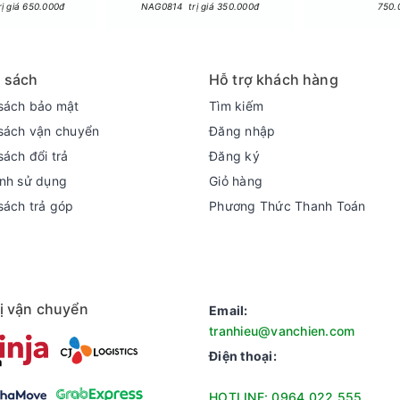
ị giá 650.000đ
NAG0814 trị giá 350.000đ
750.
 sách
Hỗ trợ khách hàng
sách bảo mật
Tìm kiếm
sách vận chuyển
Đăng nhập
i
sách đổi trả
Đăng ký
 dụng chế độ Active Speed Wash để làm sạch quần áo nhanh chóng
nh sử dụng
Giỏ hàng
c vết bẩn nhanh chóng. Nhờ đó thời gian làm sạch quần áo được
sách trả góp
Phương Thức Thanh Toán
ị vận chuyển
Email:
tranhieu@vanchien.com
Điện thoại:
HOTLINE: 0964.022.555