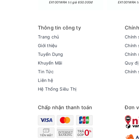
EX1001WRA trị giá 650.000đ
EX1001WRA tr
Thông tin công ty
Chính
Trang chủ
Chính 
Giới thiệu
Chính 
Chế độ Active Speed Wash - Giặt nhanh tiện lợ
Tuyển Dụng
Chính 
Với những ngày bận rộn, người dùng có thể sử
Khuyến Mãi
Quy đị
tạo ra lớp bọt mịn đậm đặc hơn để đánh bay cá
Tin Tức
Chính 
sạch tối ưu.
Liên hệ
Hệ Thống Siêu Thị
Chấp nhận thanh toán
Đơn v