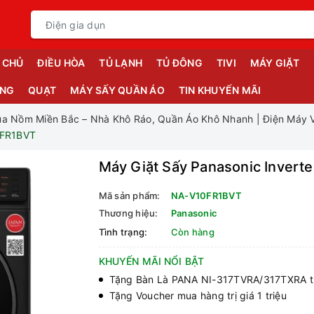
 CHỦ
ĐIỀU HÒA
TỦ LẠNH
TỦ ĐÔNG
TIVI
MÁY GIẶT
ỤNG
QUẠT
MÁY SẤY QUẦN ÁO
TIN KHUYẾN MÃI
a Nồm Miền Bắc – Nhà Khô Ráo, Quần Áo Khô Nhanh | Điện Máy 
0FR1BVT
Máy Giặt Sấy Panasonic Invert
Mã sản phẩm:
NA-V10FR1BVT
Thương hiệu:
Panasonic
Tình trạng:
Còn hàng
KHUYẾN MÃI NỔI BẬT
Tặng Bàn Là PANA NI-317TVRA/317TXRA tr
Tặng Voucher mua hàng trị giá 1 triệu