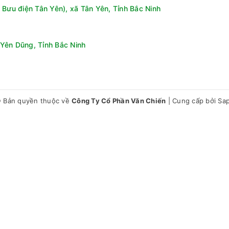
 Bưu điện Tân Yên), xã Tân Yên, Tỉnh Bắc Ninh
Yên Dũng, Tỉnh Bắc Ninh
nh
ùng vẫn có thể diệt khuẩn, làm sạch bằng nước lạnh nhờ công ngh
phủ đều trên quần áo, sau đó máy giặt sẽ chiếu tia UV để kích h
không giặt với nước nóng.
 Bản quyền thuộc về
Công Ty Cổ Phần Văn Chiến
|
Cung cấp bởi
Sa