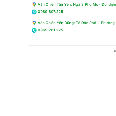
Văn Chiến Tân Yên: Ngã 3 Phố Mới( Đối diện
0989.807.225
Văn Chiến Yên Dũng: Tổ Dân Phố 1, Phường 
Công nghệ diệt khuẩn Blue Ag+ bằng nước lạ
0969.261.225
Với những quần áo nhạy cảm với nhiệt, người d
khả năng kháng khuẩn cao được máy phát ra bao 
quần áo vẫn có thể được làm sạch ngay cả khi 
©