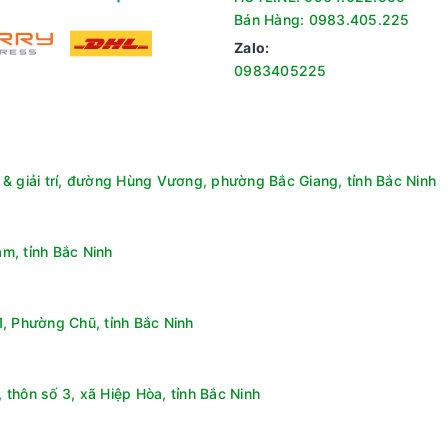
Bán Hàng: 0983.405.225
Zalo:
0983405225
ẩn bằng cả nước nóng và nước lạnh
ệt khuẩn hiệu quả
& giải trí, đường Hùng Vương, phường Bắc Giang, tỉnh Bắc Ninh
trang bị công nghệ StainMaster+ có khả năng loại bỏ các vết bẩn 
ớc nóng lý tưởng từ 40 đến 900C, công nghệ này còn có thể diệt kh
các gia đình có trẻ nhỏ hoặc những người có làn da nhạy cảm, dễ 
m, tỉnh Bắc Ninh
, Phường Chũ, tỉnh Bắc Ninh
thôn số 3, xã Hiệp Hòa, tỉnh Bắc Ninh