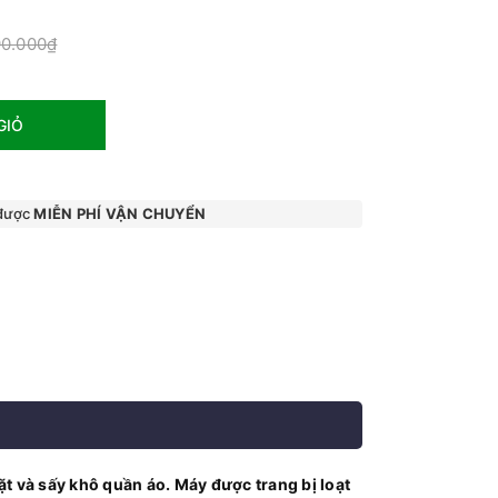
90.000₫
GIỎ
 được
MIỄN PHÍ VẬN CHUYỂN
iặt và sấy khô quần áo. Máy được trang bị loạt