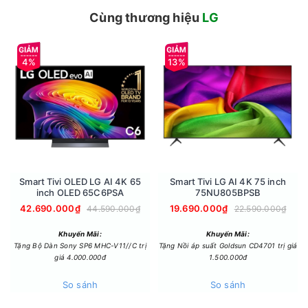
Cùng thương hiệu
LG
4%
13%
Bên cạnh đó, máy còn tích hợp công nghệ UVnano để tiệt
trùng cánh quạt bên trong máy, ngăn chặn vi khuẩn tích tụ,
đảm bảo luồng khí thoát ra luôn sạch sẽ và đảm bảo an toàn
Smart Tivi OLED LG AI 4K 65
Smart Tivi LG AI 4K 75 inch
inch OLED 65C6PSA
75NU805BPSB
cho sức khỏe.
42.690.000₫
19.690.000₫
44.590.000₫
22.590.000₫
Khuyến Mãi:
Khuyến Mãi:
Tặng Bộ Dàn Sony SP6 MHC-V11//C trị
Tặng Nồi áp suất Goldsun CD4701 trị giá
giá 4.000.000đ
1.500.000đ
So sánh
So sánh