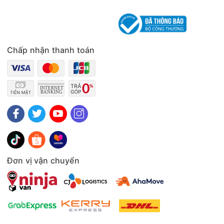
Bảng điều khiển và các chế độ hoạt động
Máy trang bị bảng điều khiển cảm ứng nhạy có màn hình hiển
thị trực quan, hiển thị các thông số và chế độ hoạt động rõ
Chấp nhận thanh toán
ràng. Sản phẩm có 4 chế độ hoạt động lần lượt là Smart -
Silent - Laundry - Spot, người dùng có thể linh hoạt lựa chọn
tùy theo nhu cầu sử dụng.
Máy được trang bị bộ phụ kiện chuyên dụng, bao gồm đầu
sấy tủ quần áo và đầu sấy giày cho phép xử lý ẩm mốc và
khử mùi hôi hiệu quả tại các khu vực hẹp như giày dép hay
ngăn tủ.
Đơn vị vận chuyển