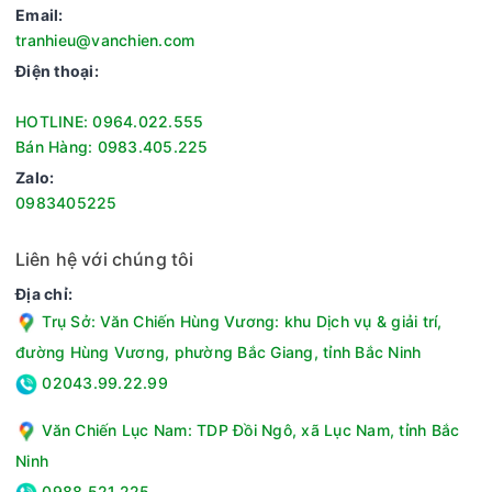
Email:
tranhieu@vanchien.com
Điện thoại:
Tiện ích
Điều khiển, theo dõi trạng thái máy từ xa thông qua ứng dụng
HOTLINE: 0964.022.555
LG ThinQ, nhận thông báo cảnh báo khi bình nước đầy hoặc
Bán Hàng: 0983.405.225
độ ẩm cao. Ứng dụng còn cho phép điều chỉnh màu sắc đèn
Zalo:
chiếu sáng bình nước theo tâm trạng.
0983405225
Máy hút ẩm cho phép người dùng chủ động quản lý thời gian
vận hành bằng cách thiết lập chế độ hẹn giờ bật/tắt linh hoạt
Liên hệ với chúng tôi
từ 1 đến 8 tiếng trên bảng điều khiển hoặc qua ứng dụng.
Địa chỉ:
Để đảm bảo vận hành an toàn và duy trì độ bền cho máy, sản
Trụ Sở: Văn Chiến Hùng Vương: khu Dịch vụ & giải trí,
phẩm được trang bị đầy đủ các tính năng như khóa trẻ em,
đường Hùng Vương, phường Bắc Giang, tỉnh Bắc Ninh
tự động vệ sinh sau khi hút ẩm.
02043.99.22.99
Văn Chiến Lục Nam: TDP Đồi Ngô, xã Lục Nam, tỉnh Bắc
Ninh
0988.521.225