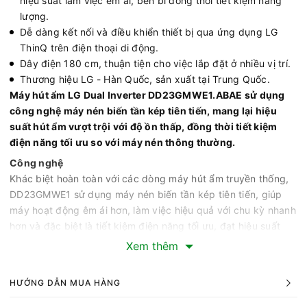
hiệu suất làm việc êm ái, bền bỉ đồng thời tiết kiệm năng
lượng.
Dễ dàng kết nối và điều khiển thiết bị qua ứng dụng LG
ThinQ trên điện thoại di động.
Dây điện 180 cm, thuận tiện cho việc lắp đặt ở nhiều vị trí.
Thương hiệu LG - Hàn Quốc, sản xuất tại Trung Quốc.
Máy hút ẩm LG Dual Inverter DD23GMWE1.ABAE sử dụng
công nghệ máy nén biến tần kép tiên tiến, mang lại hiệu
suất hút ẩm vượt trội với độ ồn thấp, đồng thời tiết kiệm
điện năng tối ưu so với máy nén thông thường.
Công nghệ
Khác biệt hoàn toàn với các dòng máy hút ẩm truyền thống,
DD23GMWE1 sử dụng máy nén biến tần kép tiên tiến, giúp
máy hoạt động êm ái hơn, làm việc hiệu quả với chu kỳ nhanh
hơn và đặc biệt là tiết kiệm điện năng tối ưu, đạt hiệu suất
năng lượng hàng đầu. Nhờ công nghệ Dual Inverter, máy hoạt
Xem thêm
động cực kỳ êm ái với độ ồn thấp từ 34 - 40 dB, thấp hơn
đáng kể so với nhiều sản phẩm cùng loại.
HƯỚNG DẪN MUA HÀNG