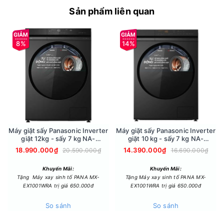
Sản phẩm liên quan
8%
14%
Công suất và diện tích sử dụng
Thiết bị có công suất hút ẩm cực đại lên đến 40 lít/ngày (ở
điều kiện 30°C/80%RH). Với công suất này, máy dễ dàng
kiểm soát độ ẩm trong không gian rộng đến 99m².
Máy giặt sấy Panasonic Inverter
Máy giặt sấy Panasonic Inverter
giặt 12kg - sấy 7 kg NA-
giặt 10 kg - sấy 7 kg NA-
S24DW1BVT
S20DG1BVT
18.990.000₫
14.390.000₫
20.590.000₫
16.690.000₫
Khuyến Mãi:
Khuyến Mãi:
Tặng Máy xay sinh tố PANA MX-
Tặng Máy xay sinh tố PANA MX-
EX1001WRA trị giá 650.000đ
EX1001WRA trị giá 650.000đ
So sánh
So sánh
Thiết kế