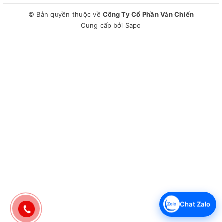
Dung tích bình chứa:5 lít
Chất liệu vỏ máy:Nhựa ABS
© Bản quyền thuộc về
Công Ty Cổ Phần Văn Chiến
Tiện ích:Hệ thống tháo nước liên tục an toàn, Bình chứa
Cung cấp bởi
Sapo
trong suốt dễ dàng kiểm tra, Điều khiển thông qua ứng
dụng trên smartphone, Bánh xe di chuyển, Cảm biến độ
ẩm, Điều chỉnh màu đèn thùng chứa nước với ThinQ, Tiêu
diệt virus với Ionizer và UV Nano, Tự động làm sạch, Vòi hút
ẩm giày và quần áo, Thông báo bình nước đầy, Hẹn giờ
bật/tắt
Kích thước, khối lượng:Ngang 41 cm - Cao 77.3 cm - Sâu
21 cm - Nặng 16 kg
Thương hiệu:Hàn Quốc
Sản xuất tại:Trung Quốc
Năm ra mắt:2025
Hãng:LG.
Chat Zalo