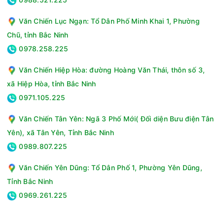
Văn Chiến Lục Ngạn: Tổ Dân Phố Minh Khai 1, Phường
Chũ, tỉnh Bắc Ninh
0978.258.225
Với công suất hút ẩm 40 lít/ngày và chế độ sấy khô quần áo
Văn Chiến Hiệp Hòa: đường Hoàng Văn Thái, thôn số 3,
chuyên biệt, máy hút ẩm LG Dual Inverter DD23GMWE1.ABAE
xã Hiệp Hòa, tỉnh Bắc Ninh
dẫn đầu thị trường nhờ công nghệ Dual Inverter tiết kiệm điện
0971.105.225
và tính năng diệt khuẩn UVnano bảo vệ sức khỏe.
Thông số kỹ thuật Máy hút ẩm LG Dual Inverter
Văn Chiến Tân Yên: Ngã 3 Phố Mới( Đối diện Bưu điện Tân
DD23GMWE1.ABAE
Yên), xã Tân Yên, Tỉnh Bắc Ninh
Diện tích sử dụng:99m²
0989.807.225
Công suất hoạt động:402W
Công suất hút ẩm:40 lít/ngày (ở 30°C/80%RH)
Văn Chiến Yên Dũng: Tổ Dân Phố 1, Phường Yên Dũng,
Công nghệ:Hút ẩm biến tần kép Dual Inverter
Tỉnh Bắc Ninh
Độ ồn:34 - 40 dB
0969.261.225
Thời gian sử dụng:Tùy vào độ ẩm và thời tiết
Chiều dài dây nguồn:180 cm