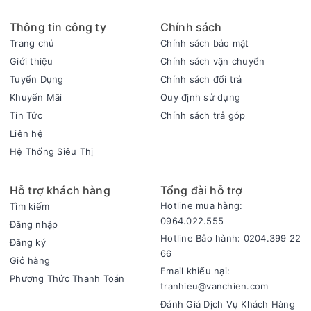
Máy hút ẩm LG có thiết kế hình khối liền mạch với các đường
cong mềm mại, màu trắng trang nhã, dễ dàng hòa hợp với
Thông tin công ty
Chính sách
mọi không gian nội thất hiện đại.
Trang chủ
Chính sách bảo mật
Dù có khối lượng lớn, máy vẫn được thiết kế tối ưu cho tính di
Giới thiệu
Chính sách vận chuyển
động: trang bị tay cầm ẩn gọn gàng và bánh xe xoay 360°
Tuyển Dụng
Chính sách đổi trả
giúp di chuyển dễ dàng, cùng với ngăn chứa dây điện ẩn
Khuyến Mãi
Quy định sử dụng
giúp cất giữ dây nguồn gọn gàng sau khi sử dụng.
Tin Tức
Chính sách trả góp
Bình chứa có dung tích lớn 5 lít và được thiết kế trong suốt,
Liên hệ
có tích hợp đèn cho phép người dùng dễ dàng quan sát mực
Hệ Thống Siêu Thị
nước. Bình có nắp đậy kín giúp ngăn nước rò rỉ khi tháo rời.
Hỗ trợ khách hàng
Tổng đài hỗ trợ
Hotline mua hàng:
Tìm kiếm
0964.022.555
Đăng nhập
Hotline Bảo hành: 0204.399 22
Đăng ký
66
Giỏ hàng
Email khiếu nại:
Phương Thức Thanh Toán
tranhieu@vanchien.com
Đánh Giá Dịch Vụ Khách Hàng