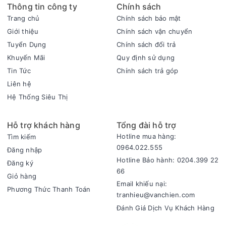
- Máy hút ẩm Sharp dùng công nghệ Plasmacluster Ion ngăn
Thông tin công ty
Chính sách
chặn nấm mốc trong không khí, vi khuẩn, virus trong không
Trang chủ
Chính sách bảo mật
khí, tác nhân gây dị ứng, phấn hoa từ cây thân gỗ và mùi
Giới thiệu
Chính sách vận chuyển
amoniac.
Tuyển Dụng
Chính sách đổi trả
Độ ồn, công suất hút ẩm và công suất hoạt động
Khuyến Mãi
Quy định sử dụng
- Độ ồn 53 dB tương đương lượng mưa vừa phải nên sẽ
Tin Tức
Chính sách trả góp
không gây ảnh hưởng đến sinh hoạt của bạn và gia đình khi
Liên hệ
máy hoạt động.
Hệ Thống Siêu Thị
- Khả năng hút ẩm hiệu quả với công suất hoạt động là 260W
phù hợp trong không gian có diện tích dưới 38m2, công suất
Hỗ trợ khách hàng
Tổng đài hỗ trợ
hút ẩm lên đến 16 lít/ngày (khi phòng có nhiệt độ là 30 độ C,
Hotline mua hàng:
Tìm kiếm
với độ ẩm là 80%).
0964.022.555
Đăng nhập
- 4 chế độ: hút ẩm, khử mùi, lọc khí và sấy quần áo nhờ vào
Hotline Bảo hành: 0204.399 22
Đăng ký
tốc độ quạt tối đa cùng khả năng hút ẩm sẽ hút sạch hơi
66
Giỏ hàng
nước trong quần áo, sấy khô quần áo nhanh chóng hơn, phục
Email khiếu nại:
vụ đa dạng các nhu cầu của bạn.
Phương Thức Thanh Toán
tranhieu@vanchien.com
Bảng điều khiển
Đánh Giá Dịch Vụ Khách Hàng
- Bảng điều khiển nút nhấn có màn hình hiển thị rõ ràng giúp