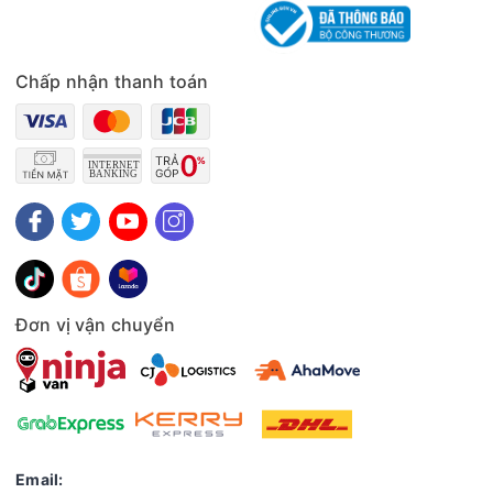
bạn dễ dàng vận hành và kiểm soát quá trình hoạt động.
Chấp nhận thanh toán
Đơn vị vận chuyển
Tiện ích
- Hẹn giờ tắt lên đến 6 tiếng linh hoạt sử dụng theo nhu cầu.
- Khóa trẻ em, an toàn sử dụng khi nhà có trẻ nhỏ, tránh thao
tác nhầm.
- Có bánh xe dễ dàng di chuyển.
Email: