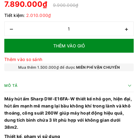
7.890.000₫
9.900.000₫
Tiết kiệm:
2.010.000₫
–
+
THÊM VÀO GIỎ
Thêm vào so sánh
Mua thêm 1.500.000₫ để được
MIỄN PHÍ VẬN CHUYỂN
MÔ TẢ
Máy hút ẩm Sharp DW-E16FA-W thiết kế nhỏ gọn, hiện đại,
hút ẩm mạnh mẽ mang lại bầu không khí trong lành và khô
thoáng, công suất 260W giúp máy hoạt động hiệu quả,
dung tích bình chứa 3 lít phù hợp với không gian dưới
38m2.
Thiết kế, phạm vi sử dụng