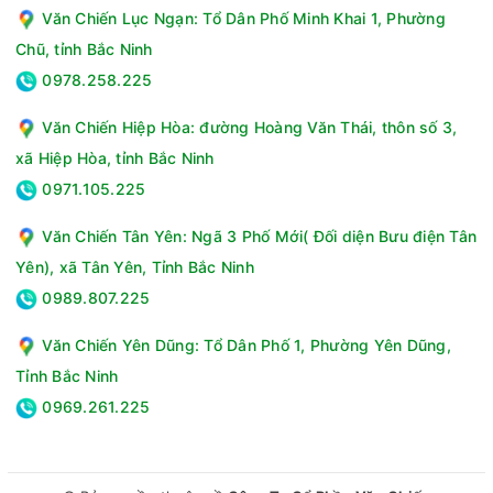
Công suất hút ẩm:16 lít/ngày
Văn Chiến Lục Ngạn: Tổ Dân Phố Minh Khai 1, Phường
Công nghệ:Plasmacluster Ion
Chũ, tỉnh Bắc Ninh
Độ ồn:53 dB
0978.258.225
Thời gian sử dụng:Khoảng 5 giờ (ở 30°C/80%RH)
Chiều dài dây nguồn:218 cm
Văn Chiến Hiệp Hòa: đường Hoàng Văn Thái, thôn số 3,
Dung tích bình chứa:3 lít
xã Hiệp Hòa, tỉnh Bắc Ninh
Chất liệu vỏ máy:Nhựa ABS
0971.105.225
Tiện ích:Hút ẩm kết hợp lọc không khí, Hong khô quần áo,
Cảm biến mùi, Đảo gió tự động, Bánh xe di chuyển, Khóa
Văn Chiến Tân Yên: Ngã 3 Phố Mới( Đối diện Bưu điện Tân
trẻ em, Cảm biến độ ẩm, Hẹn giờ tắt, Thang đo mực nước,
Yên), xã Tân Yên, Tỉnh Bắc Ninh
Lỗ thoát nước
Kích thước, khối lượng:Ngang 32 cm - Cao 56.5 cm - Sâu
0989.807.225
26 cm - Nặng 12.2 kg
Văn Chiến Yên Dũng: Tổ Dân Phố 1, Phường Yên Dũng,
Thương hiệu:Nhật Bản
Sản xuất tại:Trung Quốc
Tỉnh Bắc Ninh
Năm ra mắt:2017
0969.261.225
Hãng:Sharp.