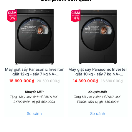
Dung tích bình chứa và thời gian sử dụng
- Dung tích bình chứa là 3 lít giúp bạn hạn chế số lần đổ
nước, tiết kiệm thời gian và công sức. Thời gian sử dụng tùy
8%
14%
thuộc vào thời tiết, độ ẩm càng cao thì sẽ ngưng tụ hơi nước
nhiều hơn. Thông thường khoảng 5 giờ ở nhiệt độ 30°C với độ
ẩm tương đối là 80%RH.
Máy giặt sấy Panasonic Inverter
Máy giặt sấy Panasonic Inverter
giặt 12kg - sấy 7 kg NA-
giặt 10 kg - sấy 7 kg NA-
S24DW1BVT
S20DG1BVT
18.990.000₫
14.390.000₫
20.590.000₫
16.690.000₫
Khuyến Mãi:
Khuyến Mãi:
Tặng Máy xay sinh tố PANA MX-
Tặng Máy xay sinh tố PANA MX-
EX1001WRA trị giá 650.000đ
EX1001WRA trị giá 650.000đ
So sánh
So sánh
Công nghệ