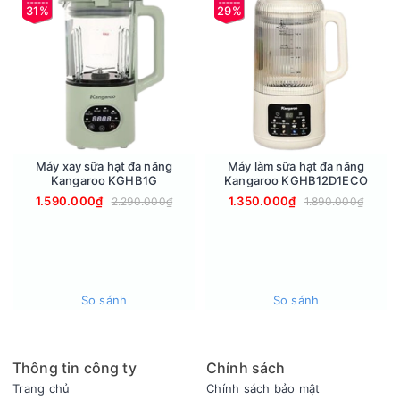
- 8 chương trình xay nấu cài đặt sẵn bao gồm: sữa lắc, sữa
31%
29%
hạt, nấu súp, ngũ cốc, hầm, cháo, đồ uống nhanh, nước hoa
quả. Bạn có thể nấu được nhiều món ngon cho gia đình mình
dựa vào danh sách này.
- Nhờ được trang bị chức năng tự động làm sạch cối và khử
trùng tiện lợi, chỉ với thao tác chạm nút giúp máy làm sữa hạt
Kangaroo luôn sạch sẽ sau mỗi lần sử dụng, bạn có thể nấu
ngay món khác mà không cần tự tay vệ sinh.
Máy xay sữa hạt đa năng
Máy làm sữa hạt đa năng
Kangaroo KGHB1G
Kangaroo KGHB12D1ECO
1.590.000₫
1.350.000₫
2.290.000₫
1.890.000₫
So sánh
So sánh
Thông tin công ty
Chính sách
Trang chủ
Chính sách bảo mật