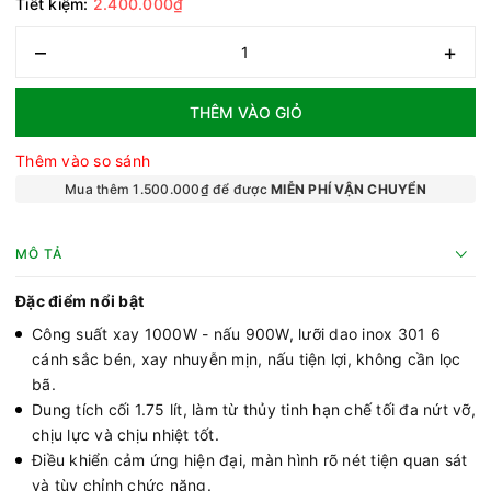
Tiết kiệm:
2.400.000₫
–
+
THÊM VÀO GIỎ
Thêm vào so sánh
Mua thêm 1.500.000₫ để được
MIỄN PHÍ VẬN CHUYỂN
MÔ TẢ
Đặc điểm nổi bật
Công suất xay 1000W - nấu 900W, lưỡi dao inox 301 6
cánh sắc bén, xay nhuyễn mịn, nấu tiện lợi, không cần lọc
bã.
Dung tích cối 1.75 lít, làm từ thủy tinh hạn chế tối đa nứt vỡ,
chịu lực và chịu nhiệt tốt.
Điều khiển cảm ứng hiện đại, màn hình rõ nét tiện quan sát
và tùy chỉnh chức năng.