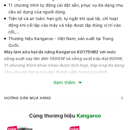
11 chương trình tự động cài đặt sẵn, phục vụ đa dạng nhu
cầu sử dụng của người dùng.
Tiện lợi và an toàn: hẹn giờ, tự ngắt khi quá tải, chỉ hoạt
động khi cối lắp vào máy và nắp được lắp đúng vị trí vào
cối,...
Thương hiệu Kangaroo - Việt Nam, sản xuất tại Trung
Quốc.
Máy làm sữa hạt đa năng Kangaroo KG175HB2 với mức
công suất xay lên đến 1000W và công suất nấu đạt 900W,
11 chương trình khác nhau được tích hợp, đáp ứng đa dạng
nhu cầu sử dụng của các thành viên trong gia đình.
Công suất - Lưỡi dao
Xem thêm
- Máy làm sữa hạt giúp bạn giảm thời gian chế biến thực
phẩm nhờ công suất xay lên đến 1000W và công suất nấu
HƯỚNG DẪN MUA HÀNG
900W, mang lại sự tiện lợi đáng kể.
- Lưỡi dao của máy làm sữa hạt có 6 cánh sắc bén làm từ
Cùng thương hiệu
Kangaroo
chất liệu inox 301, không gỉ, xoay 360 độ nghiền thực phẩm
nhuyễn mịn không cần lọc bã. Trong đó, 4 cánh dao trung
tâm giúp cắt nhỏ và xay nhuyễn mịn nguyên liệu - 2 cánh dao