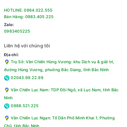
Loại sản phẩm:Máy làm sữa hạt
HOTLINE: 0964.022.555
Dung tích:1.75 lít
Bán Hàng: 0983.405.225
Công suất:Xay: 1000W - Nấu: 900W
Zalo:
Chất liệu cối:Thủy tinh chịu nhiệt
0983405225
Chất liệu thân máy:Nhựa ABS
Chất liệu lưỡi dao:Inox 301
Liên hệ với chúng tôi
Bảng điều khiển:Cảm ứng
Chức năng:Sữa lắc, Sữa hạt, Nấu súp, Ngũ cốc, Hầm, Giữ
Địa chỉ:
ấm, Cháo, Tiệt trùng, Đồ uống nhanh, Nước hoa quả, Tự
Trụ Sở: Văn Chiến Hùng Vương: khu Dịch vụ & giải trí,
làm sạch
đường Hùng Vương, phường Bắc Giang, tỉnh Bắc Ninh
Tiện ích:Tự ngắt khi quá tải, Hẹn giờ, Chỉ hoạt động khi lắp
02043.99.22.99
cối đúng khớp, Chân đế chống trượt, Chống trào, Chỉ hoạt
động khi nắp đậy được đóng đúng vị trí
Văn Chiến Lục Nam: TDP Đồi Ngô, xã Lục Nam, tỉnh Bắc
Năm ra mắt:2024
Ninh
Kích thước - Khối lượng:Cao 40 cm - Ngang 22.8 cm - Sâu
26.5 cm - Nặng 4.3 kg
0988.521.225
Nơi sản xuất:Trung Quốc
Văn Chiến Lục Ngạn: Tổ Dân Phố Minh Khai 1, Phường
Thương hiệu của:Việt Nam
Hãng:Kangaroo.
Chũ, tỉnh Bắc Ninh