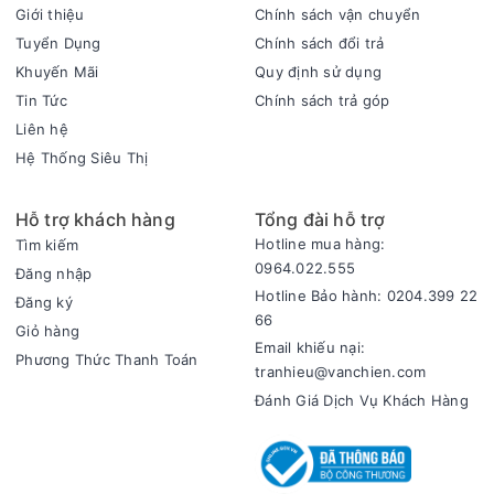
Giới thiệu
Chính sách vận chuyển
Thiết kế - Chất liệu
Tuyển Dụng
Chính sách đổi trả
- Máy làm sữa hạt Kangaroo sử dụng chất liệu nhựa ABS bền
Khuyến Mãi
Quy định sử dụng
bỉ, mang lại nét hiện đại và sang trọng cho bất kì không gian
Tin Tức
Chính sách trả góp
bếp nào.
Liên hệ
- Phần cối của máy được làm từ thủy tinh Ceramic chịu nhiệt
Hệ Thống Siêu Thị
và kháng vỡ tốt, đảm bảo hiệu quả nấu và có độ bền cao
trong suốt quá trình hoạt động.
Hỗ trợ khách hàng
Tổng đài hỗ trợ
- Dung tích cối 1.75 lít của máy làm sữa hạt Kangaroo chứa
Hotline mua hàng:
Tìm kiếm
được nhiều loại thực phẩm, đáp ứng tốt nhu cầu chế biến
0964.022.555
Đăng nhập
thực phẩm nhanh chóng, dễ dàng.
Hotline Bảo hành: 0204.399 22
Đăng ký
Tiện ích
66
Giỏ hàng
- Khi bị quá tải trong quá trình hoạt động, máy sẽ tự động
Email khiếu nại:
Phương Thức Thanh Toán
ngắt để đảm bảo an toàn cho người sử dụng.
tranhieu@vanchien.com
- Máy có chân đế chống trượt, đứng vững vàng trên mọi bề
Đánh Giá Dịch Vụ Khách Hàng
mặt.
- Thực phẩm trong khi nấu hoặc xay sẽ không bị tràn ra
ngoài nhờ trang bị nắp chống trào, giữ vệ sinh sạch sẽ cho