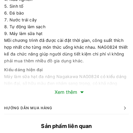
Sinh tố
Đá bào
Nước trái cây
Tự động làm sạch
Máy làm sữa hạt
Mỗi chương trình đã được cài đặt thời gian, công suất thích
hợp nhất cho từng món thức uống khác nhau. NAG0824 thiết
kế đa chức năng giúp người dùng tiết kiệm chi phí vì không
phải mua thêm nhiều đồ gia dụng khác.
Kiểu dáng hiện đại
Máy làm sữa hạt đa năng Nagakawa NAG0824 có kiểu dáng
hiện đại, sở hữu màu đen nhám sang trọng, có khả năng
chống trầy xước, cho độ bền cao.
Xem thêm
Lưỡi dao sắc bén
Máy làm sữa hạt Nagakawa dùng lưỡi dao làm bằng thép
HƯỚNG DẪN MUA HÀNG
không gỉ với 8 cạnh được mài sắc bén. Động cơ có công suất
xay 800W sẽ nhanh chóng xay nhuyễn mịn thực phẩm, giúp
Sản phẩm liên quan
làm ra những ly sữa hạt sánh mịn hơn và hạn chế tình trạng