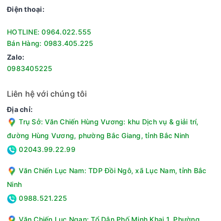
Thông số kỹ thuật Máy làm sữa hạt đa năng Nagakawa
Điện thoại:
NAG0824
Dung tích:1,2 lít
HOTLINE: 0964.022.555
Công suất:Nấu (1.200W), Xay (800W)
Bán Hàng: 0983.405.225
Tốc độ không tải:24.000 vòng/phút
Zalo:
Chất liệu lưỡi dao:Thép không gỉ
0983405225
Bảng điều khiểnCảm ứng
Hẹn giờ:Có
Liên hệ với chúng tôi
Chất liệu:Cối (Thủy tinh), Thân máy (Nhựa PP)
Địa chỉ:
Chức năng:Làm sữa đậu nành, Làm sữa hạt, Nấu súp, Sữa
Trụ Sở: Văn Chiến Hùng Vương: khu Dịch vụ & giải trí,
ngũ cốc, Xay đá, Xay sinh tố
Tự ngắt khi quá nhiệt:Có
đường Hùng Vương, phường Bắc Giang, tỉnh Bắc Ninh
Nguồn điện áp:220V - 240V / 50Hz
02043.99.22.99
Kích thước:Dài x rộng x cao (175mm x 175mm x 413mm)
Trọng lượng sản phẩm:4.23kg
Văn Chiến Lục Nam: TDP Đồi Ngô, xã Lục Nam, tỉnh Bắc
Xuất xứ thương hiệu:Việt Nam
Ninh
Sản xuất tại:Trung Quốc
0988.521.225
Bảo hành:12 tháng
Văn Chiến Lục Ngạn: Tổ Dân Phố Minh Khai 1, Phường