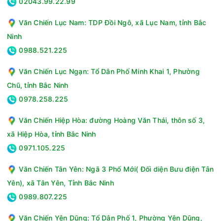
02043.99.22.99
Bảng điều khiển
Văn Chiến Lục Nam: TDP Đồi Ngô, xã Lục Nam, tỉnh Bắc
Bảng điều khiển cảm ứng nhạy có màn hình hiển thị chất
lượng không khí, nhiệt độ, độ ẩm, kết nối wifi và các chế độ
Ninh
hoạt động,... với các biểu tượng rõ ràng giúp bạn dễ dàng
0988.521.225
thao tác và sử dụng.
Văn Chiến Lục Ngạn: Tổ Dân Phố Minh Khai 1, Phường
Chũ, tỉnh Bắc Ninh
0978.258.225
Văn Chiến Hiệp Hòa: đường Hoàng Văn Thái, thôn số 3,
xã Hiệp Hòa, tỉnh Bắc Ninh
0971.105.225
Văn Chiến Tân Yên: Ngã 3 Phố Mới( Đối diện Bưu điện Tân
Yên), xã Tân Yên, Tỉnh Bắc Ninh
Tiện ích
0989.807.225
- Có đèn báo chất lượng không khí rõ ràng giúp bạn theo dõi
tình trạng không khí trong phòng để lựa chọn chế độ hoạt
Văn Chiến Yên Dũng: Tổ Dân Phố 1, Phường Yên Dũng,