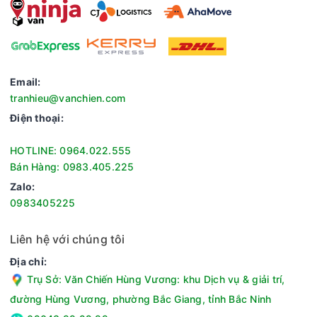
- 2 chế độ hoạt động gồm chế độ tự động (Auto) và chế độ
ngủ cho bạn tùy chọn theo chất lượng không khí trong nhà
để máy lọc sạch hiệu quả hơn:
+ Chế độ tự động (Auto): tự động điều chỉnh tốc độ quạt theo
chất lượng không khí.
Email:
+ Chế độ ngủ: máy hoạt động ở độ ồn thấp nhất giúp bạn có
tranhieu@vanchien.com
1 giấc ngủ dễ chịu.
Điện thoại:
- 4 mức độ: thấp - trung bình - cao - turbo tùy chọn theo nhu
cầu sử dụng.
HOTLINE: 0964.022.555
Bán Hàng: 0983.405.225
Zalo:
0983405225
Liên hệ với chúng tôi
Địa chỉ:
Trụ Sở: Văn Chiến Hùng Vương: khu Dịch vụ & giải trí,
đường Hùng Vương, phường Bắc Giang, tỉnh Bắc Ninh