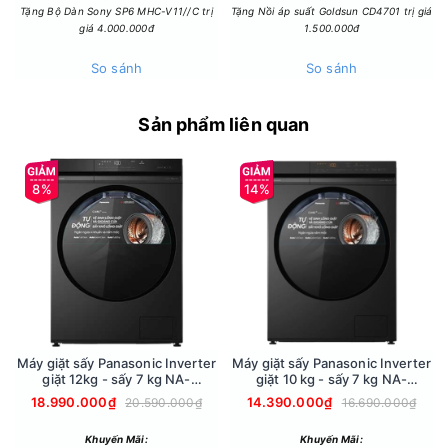
Tặng Bộ Dàn Sony SP6 MHC-V11//C trị
Tặng Nồi áp suất Goldsun CD4701 trị giá
+ Màng lọc thô: lọc được các hạt có kích thước lớn trong
giá 4.000.000đ
1.500.000đ
không khí như bụi bẩn, lông thú cưng,...
So sánh
So sánh
+ Màng lọc HEPA H13: loại bỏ bụi mịn có kích thước nhỏ trong
không khí như khói, phấn hoa, vi trùng,...
Sản phẩm liên quan
+ Màng lọc than hoạt tính: là một bộ lọc khử mùi giúp loại bỏ
các mùi: khói thuốc lá, chất thải thực phẩm, lông động vật và
các chất hóa học trong không khí.
8%
14%
- Lọc được bụi mịn PM0.01 đến 99.999% giúp bạn có một
bầu không khí trong lành hơn.
Máy giặt sấy Panasonic Inverter
Máy giặt sấy Panasonic Inverter
giặt 12kg - sấy 7 kg NA-
giặt 10 kg - sấy 7 kg NA-
S24DW1BVT
S20DG1BVT
18.990.000₫
14.390.000₫
20.590.000₫
16.690.000₫
Khuyến Mãi:
Khuyến Mãi: