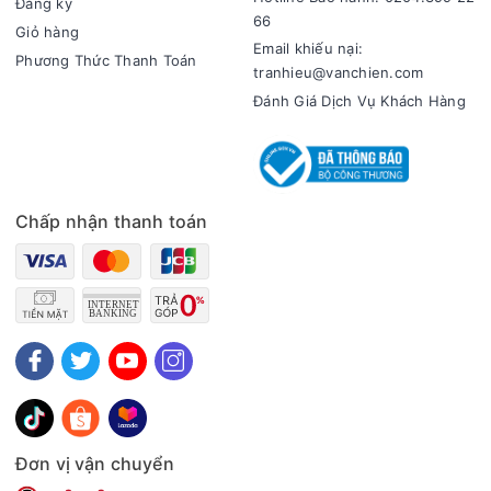
Đăng ký
66
+ Cam: không khí ô nhiễm ở mức thấp.
Giỏ hàng
Email khiếu nại:
Phương Thức Thanh Toán
+ Đỏ: không khí ô nhiễm ở mức nghiêm trọng.
tranhieu@vanchien.com
Đánh Giá Dịch Vụ Khách Hàng
Chấp nhận thanh toán
Độ ồn, công suất, mức độ lọc và chế độ hoạt động
- Công suất 41W hoạt động hiệu quả trong phạm vi lọc phòng
60m².
- Độ ồn cao nhất khoảng 53 dB tương đương với lượng mưa
vừa phải.
Đơn vị vận chuyển