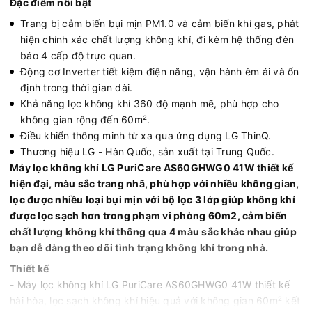
Đặc điểm nổi bật
Trang bị cảm biến bụi mịn PM1.0 và cảm biến khí gas, phát
hiện chính xác chất lượng không khí, đi kèm hệ thống đèn
báo 4 cấp độ trực quan.
Động cơ Inverter tiết kiệm điện năng, vận hành êm ái và ổn
định trong thời gian dài.
Khả năng lọc không khí 360 độ mạnh mẽ, phù hợp cho
không gian rộng đến 60m².
Điều khiển thông minh từ xa qua ứng dụng LG ThinQ.
Thương hiệu LG - Hàn Quốc, sản xuất tại Trung Quốc.
Máy lọc không khí LG PuriCare AS60GHWG0 41W​ thiết kế
hiện đại, màu sắc trang nhã, phù hợp với nhiều không gian,
lọc được nhiều loại bụi mịn với bộ lọc 3 lớp giúp không khí
được lọc sạch hơn trong phạm vi phòng 60m2, cảm biến
chất lượng không khí thông qua 4 màu sắc khác nhau giúp
bạn dễ dàng theo dõi tình trạng không khí trong nhà.
Thiết kế
- Máy lọc không khí LG PuriCare AS60GHWG0 41W thiết kế
hài hòa, lọc sạch không khí hiệu quả với không gian 60m² kết