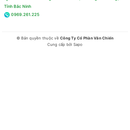
động phù hợp.
Tỉnh Bắc Ninh
- Ion diệt khuẩn mang lại bầu không khí trong lành.
0969.261.225
- Cảnh báo thay bộ lọc giúp bạn dễ dàng theo dõi tình trạng
bộ lọc để thay thế cho phù hợp.
- Khóa bảng điều khiển thuận tiện khi nhà có trẻ nhỏ, bạn chỉ
© Bản quyền thuộc về
Công Ty Cổ Phần Văn Chiến
cần nhấn nút Ionizer trong 3 giây hoặc lâu hơn, biểu tượng "ổ
Cung cấp bởi
Sapo
khóa" hiển thị trên bảng điều khiển sẽ sáng lên khi cài đặt
chức năng khóa.
- Đèn báo hoạt động giúp bạn nhận biết được các thông số
qua màn hình hiển thị sắc nét.
- Điều khiển từ xa thông qua ứng dụng LG ThinQ. Lưu ý ứng
dụng chỉ hỗ trợ mạng wifi 2.4 GHz và dễ dàng cài đặt trên
App Store và CH Play.