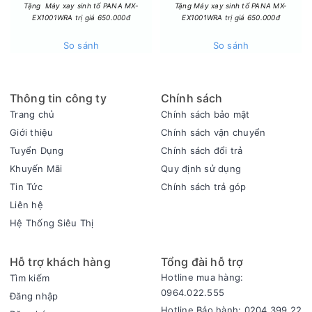
Tặng Máy xay sinh tố PANA MX-
Tặng Máy xay sinh tố PANA MX-
EX1001WRA trị giá 650.000đ
EX1001WRA trị giá 650.000đ
Công nghệ và khả năng cảm biến thông minh
- Với động cơ Inverter bạn có thể tận hưởng không khí đã
So sánh
So sánh
được lọc sạch trong không gian yên tĩnh, độ ồn thấp khi ở
chế độ ngủ (Sleep). Bên cạnh đó giúp tiết kiệm điện hiệu quả.
Thông tin công ty
Chính sách
- Công nghệ Ionizer làm giảm vi khuẩn có hại, giúp gia đình
bạn luôn khỏe mạnh đã được kiểm nghiệm bởi TÜV - tổ chức
Trang chủ
Chính sách bảo mật
quốc tế chứng nhận độc lập kiểm soát về kỹ thuật, an toàn
Giới thiệu
Chính sách vận chuyển
và uy tín về chất lượng.
Tuyển Dụng
Chính sách đổi trả
- Cảm biến bụi PM1.0 và khí gas giúp phát hiện bụi mịn và
Khuyến Mãi
Quy định sử dụng
chất ô nhiễm mà mắt thường khó nhìn thấy, từ đó lọc sạch
Tin Tức
Chính sách trả góp
không khí hiệu quả, trả lại bầu không gian trong lành cho gia
Liên hệ
đình bạn.
Hệ Thống Siêu Thị
- Dễ dàng kiểm tra chất lượng không khí từ xa hoặc vào ban
đêm với đèn hiển thị chất lượng không khí bằng các màu sắc
Hỗ trợ khách hàng
Tổng đài hỗ trợ
khác nhau:
Hotline mua hàng:
Tìm kiếm
+ Xanh lá: không khí sạch.
0964.022.555
Đăng nhập
+ Vàng: không khí ở mức độ sạch vừa phải.
Hotline Bảo hành: 0204.399 22