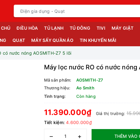
 CHỦ
ĐIỀU HÒA
TỦ LẠNH
TỦ ĐÔNG
TIVI
MÁY GIẶT
ỤNG
QUẠT
MÁY SẤY QUẦN ÁO
TIN KHUYẾN MÃI
O có nước nóng AOSMITH-Z7 5 lõi
Máy lọc nước RO có nước nóng
Mã sản phẩm:
AOSMITH-Z7
Thương hiệu:
Ao Smith
Tình trạng:
Còn hàng
11.390.000₫
15.99
Giá thị trường:
Tiết kiệm:
4.600.000₫
–
+
THÊM VÀO 