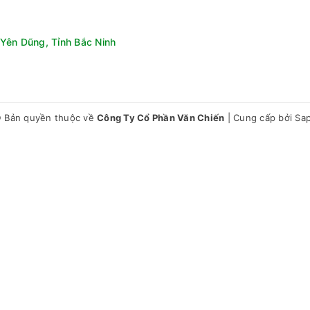
Yên Dũng, Tỉnh Bắc Ninh
inh khiết cho gia đình bạn
h cặn bẩn, vi khuẩn, kim loại nặng, tạp chất… trong nước cho nước
 Bản quyền thuộc về
Công Ty Cổ Phần Văn Chiến
|
Cung cấp bởi
Sa