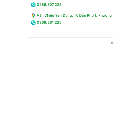
0989.807.225
Văn Chiến Yên Dũng: Tổ Dân Phố 1, Phường 
0969.261.225
Hệ thống 5 lõi lọc mang đến nguồn nước sạch t
Nước đi qua 5 lõi lọc - 5 bước lọc giúp lọc sạc
©
so với màng lọc thông thường.