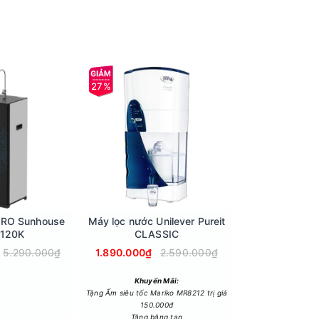
27%
22%
h các chức năng
 RO Sunhouse
Máy lọc nước Unilever Pureit
Máy lọc nước 
120K
CLASSIC
Hydrogen Kan
KG10
5.290.000₫
1.890.000₫
2.590.000₫
6.890.000₫
Khuyến Mãi:
Tặng Ấm siêu tốc Mariko MR8212 trị giá
150.000đ
Tặng băng tan