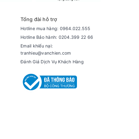
Tổng đài hỗ trợ
Hotline mua hàng: 0964.022.555
Hotline Bảo hành: 0204.399 22 66
uất lọc 11.8 lít/giờ, nhiệt độ nước nóng khoảng
Email khiếu nại:
tranhieu@vanchien.com
Đánh Giá Dịch Vụ Khách Hàng