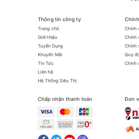
Thông tin công ty
Chính
Trang chủ
Chính 
Tích hợp 2 vòi lấy nước có nước nóng tiện dụ
Giới thiệu
Chính 
Tổng dung tích bình nước 10 lít với nước tinh kh
Tuyển Dụng
Chính 
90 độ C sẽ đáp ứng được nhu cầu sử dụng cho c
Khuyến Mãi
Quy đị
Tin Tức
Chính 
Liên hệ
Hệ Thống Siêu Thị
Chấp nhận thanh toán
Đơn v