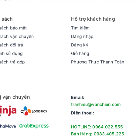
 sách
Hỗ trợ khách hàng
sách bảo mật
Tìm kiếm
ng
sách vận chuyển
Đăng nhập
iết thường 9.2 lít, dung tích bình nước nóng 0.8 lít. Máy có công s
sách đổi trả
Đăng ký
ác thành viên trong gia đình.
nh sử dụng
Giỏ hàng
sách trả góp
Phương Thức Thanh Toán
ị vận chuyển
Email:
tranhieu@vanchien.com
Điện thoại:
HOTLINE: 0964.022.555
Bán Hàng: 0983.405.225