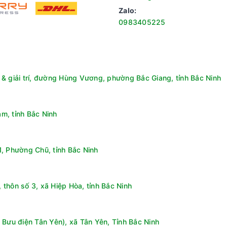
Zalo:
0983405225
c sản xuất theo công nghệ hiện đại, loại bỏ tới 99.9% kim loại
& giải trí, đường Hùng Vương, phường Bắc Giang, tỉnh Bắc Ninh
 tính đột phá nhất của A.O Smith, đã được cấp bản quyền sáng ch
ăng 66% lượng nước tinh khiết đầu ra, là công nghệ RO cho tỷ lệ nư
m, tỉnh Bắc Ninh
1,5 lần so với màng RO truyền thống. Lõi lọc RO – Side Stream được
, Phường Chũ, tỉnh Bắc Ninh
thôn số 3, xã Hiệp Hòa, tỉnh Bắc Ninh
 Bưu điện Tân Yên), xã Tân Yên, Tỉnh Bắc Ninh