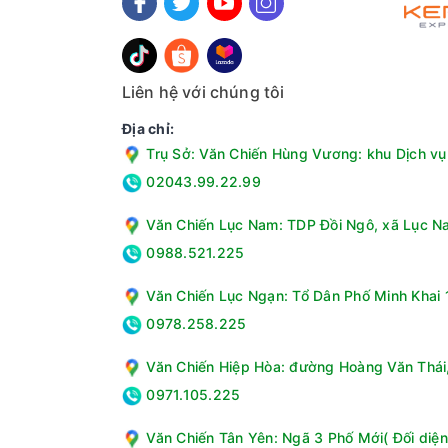
Liên hệ với chúng tôi
Địa chỉ:
Màng lọc RO-Side Stream bản quyền của Mỹ đượ
hại
Trụ Sở: Văn Chiến Hùng Vương: khu Dịch vụ 
- Màng lọc RO – Side Stream là phát minh mang
02043.99.22.99
- Giúp giảm ít nhất 56% lượng nước thải và làm t
Văn Chiến Lục Nam: TDP Đồi Ngô, xã Lục Na
trường hiện nay là 1:1.
0988.521.225
- Kéo dài tuổi thọ lõi lọc RO (3 năm) lên trên 
cầu (WQA)
Văn Chiến Lục Ngạn: Tổ Dân Phố Minh Khai 1
0978.258.225
Văn Chiến Hiệp Hòa: đường Hoàng Văn Thái, 
0971.105.225
Văn Chiến Tân Yên: Ngã 3 Phố Mới( Đối diện