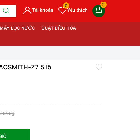
0
0
Tài khoản
Yêu thích
MÁY LỌC NƯỚC
QUẠT ĐIỀU HÒA
 AOSMITH-Z7 5 lõi
0.000₫
GIỎ