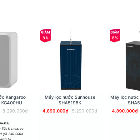
8%
8%
 dẫn dễ hiểu, thuận tiện cho người dùng quan sát và điều chỉn
ớc Kangaroo
Máy lọc nước Sunhouse
Máy lọc nước
n KG400HU
SHA5198K
SHA5
8.290.000₫
4.890.000₫
5.290.000₫
4.890.000₫
n Mãi:
u Tốc Kangaroo
ị giá 340.000đ
băng to