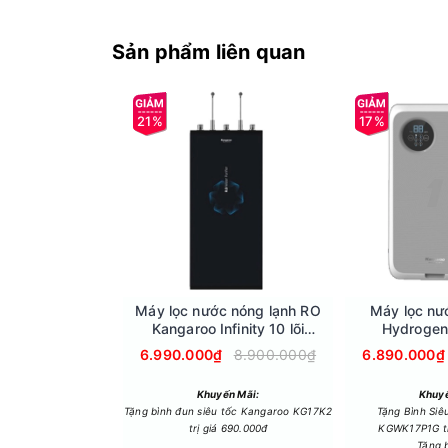
Sản phẩm liên quan
21%
17%
Bảng điều khiển nút nhấn có màn hình LED, chỉ
Máy lọc nước nóng lạnh RO
Máy lọc nư
Kangaroo Infinity 10 lõi
Hydroge
KG10A2I
6.990.000₫
8.900.000₫
6.890.000₫
Khuyến Mãi:
Khuyế
Tặng bình đun siêu tốc Kangaroo KG17K2
Tặng Bình Siê
trị giá 690.000đ
KGWK17P1G tr
Tặng 