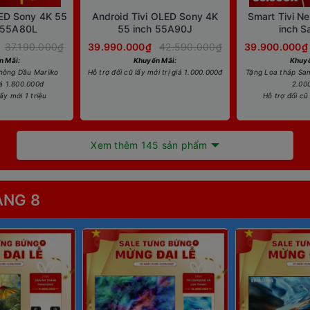
LED Sony 4K 55
Android Tivi OLED Sony 4K
Smart Tivi N
-55A80L
55 inch 55A90J
inch 
QA65QN
37.190.000₫
39.990.000₫
42.590.000₫
39.900.000₫
n Mãi:
Khuyến Mãi:
Khuyế
hông Dầu Mariiko
Hỗ trợ đổi cũ lấy mới trị giá 1.000.000đ
Tặng Loa tháp Sam
iá 1.800.000đ
2.00
lấy mới 1 triệu
Hỗ trợ đổi cũ 
Xem thêm 145 sản phẩm
ÁNG 8