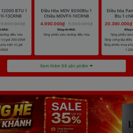
 12000 BTU 1
Điều Hòa MDV 9000Btu 1
Điều hòa Pa
FII-13CRN8
Chiều MDVFII-10CRN8
Btu 1 chi
RU18
9.890.000₫
4.990.000₫
5.900.000₫
20.390.000₫
n Mãi:
Khuyến Mãi:
Khuyế
 dưỡng điều hòa
Tặng phiếu bảo dưỡng điều hòa
Tặng phiếu bảo
 trị giá 300.000đ
Tặng công lắp điều 
phụ kiện trị giá
Tặng phiếu mua phụ 
.000đ
1.20
Xem thêm 96 sản phẩm