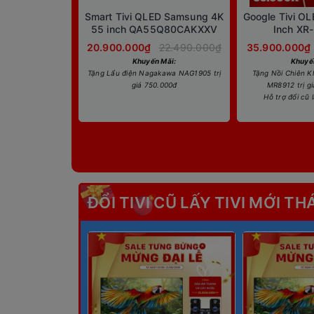
Smart Tivi QLED Samsung 4K
Google Tivi O
55 inch QA55Q80CAKXXV
Inch XR
20.900.000₫
22.490.000₫
35.900.000₫
Khuyến Mãi:
Khuyế
Tặng Lẩu điện Nagakawa NAG1905 trị
Tặng Nồi Chiên K
giá 750.000đ
MR8912 trị g
Hỗ trợ đổi cũ 
ĐỔI TIVI CŨ LẤY TIVI MỚI TH