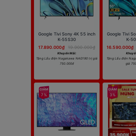
Google Tivi Sony 4K 55 inch
Google Tivi S
K-55S30
K-5
17.890.000₫
19.900.000₫
16.590.000₫
Khuyến Mãi:
Khuyế
Tặng Lẩu điện Nagakawa NAG190 trị giá
Tặng Lẩu điện Nag
750.000đ
giá 75
7%
3%