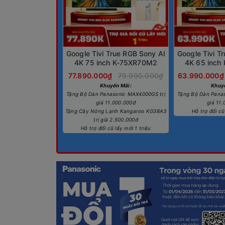
Google Tivi True RGB Sony AI
Google Tivi T
4K 75 inch K-75XR70M2
4K 65 inch
77.890.000₫
79.990.000₫
63.990.000₫
Khuyến Mãi:
Khuy
Tặng Bộ Dàn Panasonic MAX4000GS trị
Tặng Bộ Dàn Pana
giá 11.000.000đ
giá 11
Tặng Cây Nóng Lạnh Kangaroo KG38A3
Hỗ trợ đổi cũ
trị giá 2.500.000đ
Hỗ trợ đổi cũ lấy mới 1 triệu