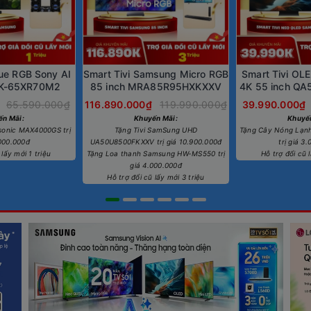
rue RGB Sony AI
Smart Tivi Samsung Micro RGB
Smart Tivi OL
 K-65XR70M2
85 inch MRA85R95HXKXXV
4K 55 inch Q
65.590.000₫
116.890.000₫
119.990.000₫
39.990.000₫
ến Mãi:
Khuyến Mãi:
Khuyế
sonic MAX4000GS trị
Tặng Tivi SamSung UHD
Tặng Cây Nóng Lạn
.000.000đ
UA50U8500FKXXV trị giá 10.900.000đ
trị giá 3
 lấy mới 1 triệu
Tặng Loa thanh Samsung HW-MS550 trị
Hỗ trợ đổi cũ l
giá 4.000.000đ
Hỗ trợ đổi cũ lấy mới 3 triệu