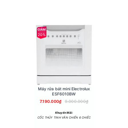
20%
 giá rửa dành riêng cho đũa muỗng tối ưu không gian bên trong đ
huẩn châu Âu.
 - 3 bữa ăn Việt, đáp ứng nhu cầu sử dụng hằng ngày.
Máy rửa bát mini Electrolux
ng gây ảnh hưởng đến không gian sinh hoạt.
ESF6010BW
ước tiêu thụ khoảng 8 lít/lần rửa, tiết kiệm năng lượng và nước 
7.190.000₫
9.000.000₫
Khuyến Mãi:
CỐC THỦY TINH VĂN CHIẾN 6 CHIẾC