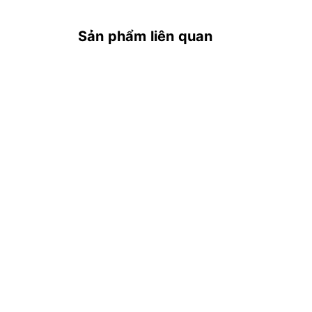
Sản phẩm liên quan
Khay rửa + Giá đỡ
- Máy rửa chén được trang bị 2 khay rửa và có
khả năng chứa tối đa 8 bộ chén đĩa theo tiêu c
Công suất
- Máy có thể rửa lượng chén đĩa tương đương 2
- Độ ồn chỉ khoảng 49 dB, vận hành êm ái, khô
- Công suất hoạt động khoảng 1620W, với lượng n