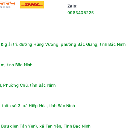
Zalo:
0983405225
& giải trí, đường Hùng Vương, phường Bắc Giang, tỉnh Bắc Ninh
m, tỉnh Bắc Ninh
 vi khuẩn, mang đến bát đĩa sạch sẽ và an toàn.
ả hơn bằng cách sử dụng luồng không khí tự nhiên. Sau khi chu tr
, Phường Chũ, tỉnh Bắc Ninh
 máy, giúp bát đĩa khô nhanh chóng và sạch sẽ.
thôn số 3, xã Hiệp Hòa, tỉnh Bắc Ninh
 Bưu điện Tân Yên), xã Tân Yên, Tỉnh Bắc Ninh