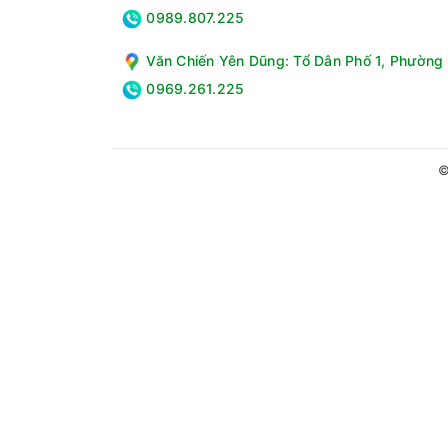
0989.807.225
Văn Chiến Yên Dũng: Tổ Dân Phố 1, Phường 
0969.261.225
©
Bảng điều khiển
- Máy sử dụng bảng điều khiển tiếng Anh, nút n