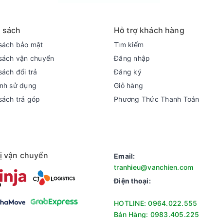
 sách
Hỗ trợ khách hàng
sách bảo mật
Tìm kiếm
sách vận chuyển
Đăng nhập
sách đổi trả
Đăng ký
nh sử dụng
Giỏ hàng
sách trả góp
Phương Thức Thanh Toán
ửa linh hoạt như rửa nhanh, rửa sơ, rửa tiết kiệm, rửa nhẹ,...
 bát đĩa nhẹ và ít bẩn chỉ trong thời gian ngắn.
ị vận chuyển
Email:
tranhieu@vanchien.com
Điện thoại:
HOTLINE: 0964.022.555
Bán Hàng: 0983.405.225