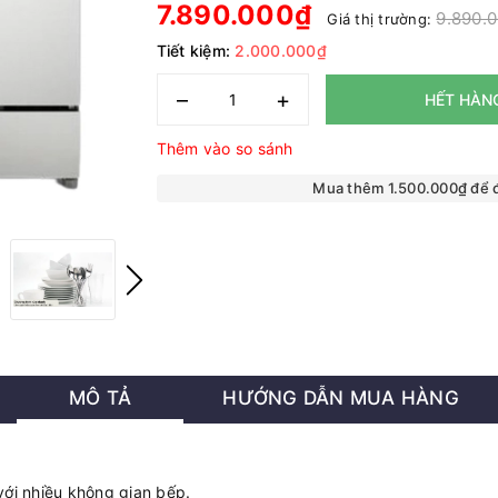
7.890.000₫
9.890.
Giá thị trường:
Tiết kiệm:
2.000.000₫
–
+
HẾT HÀN
Thêm vào so sánh
Mua thêm 1.500.000₫ để
MÔ TẢ
HƯỚNG DẪN MUA HÀNG
với nhiều không gian bếp.