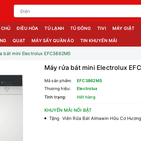
 CHỦ
ĐIỀU HÒA
TỦ LẠNH
TỦ ĐÔNG
TIVI
MÁY GIẶT
ỤNG
QUẠT
MÁY SẤY QUẦN ÁO
TIN KHUYẾN MÃI
a bát mini Electrolux EFC3862MS
Máy rửa bát mini Electrolux E
Mã sản phẩm:
EFC3862MS
Thương hiệu:
Electrolux
Tình trạng:
Hết hàng
KHUYẾN MÃI NỔI BẬT
Tặng Viên Rửa Bát Almawin Hữu Cơ Hương