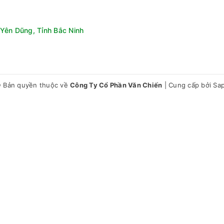
Yên Dũng, Tỉnh Bắc Ninh
 Bản quyền thuộc về
Công Ty Cổ Phần Văn Chiến
|
Cung cấp bởi
Sa
hấn với màn hình LED hiển thị rõ ràng các chế độ hoạt động.