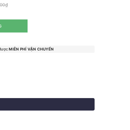
000₫
G
 được
MIỄN PHÍ VẬN CHUYỂN