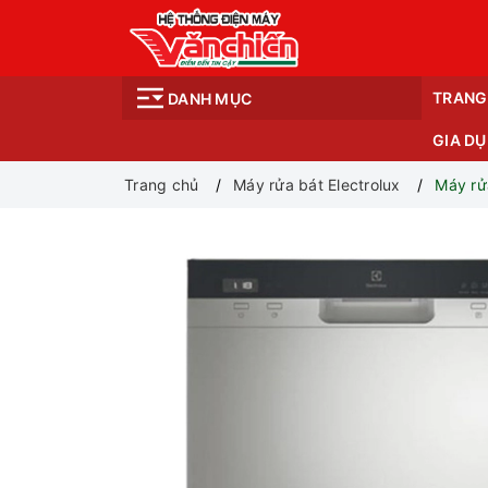
TRANG
DANH MỤC
GIA D
Trang chủ
Máy rửa bát Electrolux
Máy rử