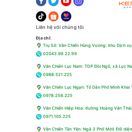
Liên hệ với chúng tôi
Địa chỉ:
Trụ Sở: Văn Chiến Hùng Vương: khu Dịch vụ 
02043.99.22.99
Văn Chiến Lục Nam: TDP Đồi Ngô, xã Lục Na
Công nghệ rửa - sấy
0988.521.225
- Công nghệ rửa nước nóng đánh bay dầu mỡ và
- Công nghệ sấy AirDry sấy khô bát đĩa hiệu qu
Văn Chiến Lục Ngạn: Tổ Dân Phố Minh Khai 1
cho phép không khí lưu thông vào trong khoang
0978.258.225
Văn Chiến Hiệp Hòa: đường Hoàng Văn Thái, 
0971.105.225
Văn Chiến Tân Yên: Ngã 3 Phố Mới( Đối diện