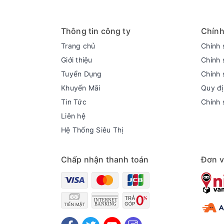
Thông tin công ty
Chính
Trang chủ
Chính 
Giới thiệu
Chính 
Tuyển Dụng
Chính 
Khuyến Mãi
Quy đị
Tin Tức
Chính 
Liên hệ
Hệ Thống Siêu Thị
Chương trình
- Máy rửa chén mini tích hợp nhiều chương trình r
- Trong đó chương trình rửa nhanh giúp làm sạch
Chấp nhận thanh toán
Đơn v