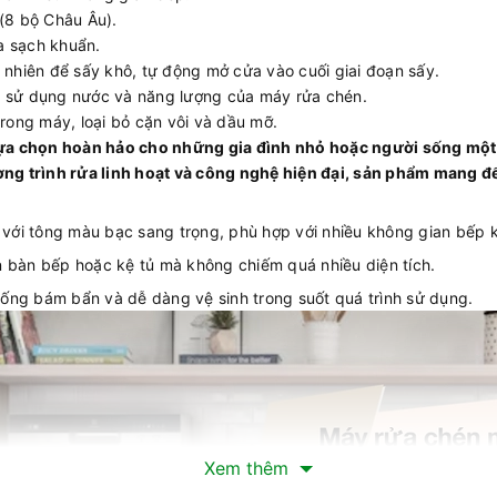
(8 bộ Châu Âu).
a sạch khuẩn.
 nhiên để sấy khô, tự động mở cửa vào cuối giai đoạn sấy.
uả sử dụng nước và năng lượng của máy rửa chén.
rong máy, loại bỏ cặn vôi và dầu mỡ.
a chọn hoàn hảo cho những gia đình nhỏ hoặc người sống một m
ơng trình rửa linh hoạt và công nghệ hiện đại, sản phẩm mang đến
i với tông màu bạc sang trọng, phù hợp với nhiều không gian bếp 
n bàn bếp hoặc kệ tủ mà không chiếm quá nhiều diện tích.
chống bám bẩn và dễ dàng vệ sinh trong suốt quá trình sử dụng.
Xem thêm