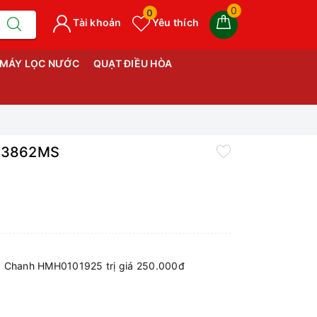
0
0
Tài khoản
Yêu thích
MÁY LỌC NƯỚC
QUẠT ĐIỀU HÒA
FC3862MS
 Chanh HMH0101925 trị giá 250.000đ