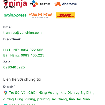
- Điều khiển thông qua LG ThinQ: Cho phép bạn điều khiển từ
mọi lúc chỉ cần sử dụng ứng dụng LG ThinQ trên điện thoại
có kết nối internet để khởi động chu trình sấy hoặc nhận
thông báo khi đã sấy xong đồ dù bạn ở bất cứ nơi đâu.
Email:
tranhieu@vanchien.com
Điện thoại:
HOTLINE: 0964.022.555
Bán Hàng: 0983.405.225
Zalo:
0983405225
Liên hệ với chúng tôi
- Bên cạnh đó, máy sấy LG ghép nối thông minh hơn với LG
Địa chỉ:
ThinQ, máy sấy sẽ tự động đặt chu trình sấy phù hợp bằng
Trụ Sở: Văn Chiến Hùng Vương: khu Dịch vụ & giải trí,
cách nhận dữ liệu từ máy giặt LG qua Wi-Fi.
đường Hùng Vương, phường Bắc Giang, tỉnh Bắc Ninh