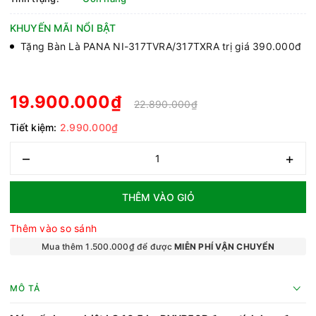
KHUYẾN MÃI NỔI BẬT
Tặng Bàn Là PANA NI-317TVRA/317TXRA trị giá 390.000đ
19.900.000₫
22.890.000₫
Tiết kiệm:
2.990.000₫
–
+
THÊM VÀO GIỎ
Thêm vào so sánh
Mua thêm 1.500.000₫ để được
MIỄN PHÍ VẬN CHUYỂN
MÔ TẢ