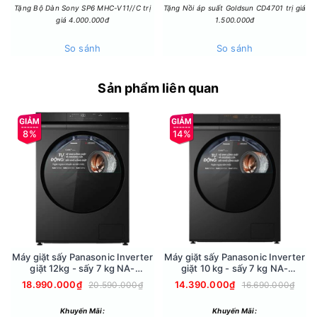
Tặng Bộ Dàn Sony SP6 MHC-V11//C trị
Tặng Nồi áp suất Goldsun CD4701 trị giá
mạt bụi, bảo vệ quần áo khỏi tác nhân gây dị ứng, giữ quần
giá 4.000.000đ
1.500.000đ
áo luôn sạch như mới.
So sánh
So sánh
- Sấy khô tối ưu từ lần đầu tiên: Quần áo được sấy khô ngay
từ lần đầu nhờ cảm biến sấy khô, thiết bị cảm ứng độ ẩm sẽ
tự động tối ưu hóa thời gian sấy.
Sản phẩm liên quan
8%
14%
Máy giặt sấy Panasonic Inverter
Máy giặt sấy Panasonic Inverter
giặt 12kg - sấy 7 kg NA-
giặt 10 kg - sấy 7 kg NA-
Động cơ - Công nghệ tiết kiệm điện
S24DW1BVT
S20DG1BVT
18.990.000₫
14.390.000₫
20.590.000₫
16.690.000₫
- Động cơ: Máy sấy LG sử dụng động cơ truyền động gián
tiếp dây curoa, có độ bền cao, vận hành ổn định.
Khuyến Mãi:
Khuyến Mãi: