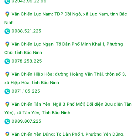
02043.99.22.99
Văn Chiến Lục Nam: TDP Đồi Ngô, xã Lục Nam, tỉnh Bắc
Ninh
0988.521.225
Văn Chiến Lục Ngạn: Tổ Dân Phố Minh Khai 1, Phường
Chũ, tỉnh Bắc Ninh
0978.258.225
Máy sấy bơm nhiệt LG 10.5 kg DVHP50B được thiết kế kiểu
dáng sang trọng, máy có khối lượng sấy 10.5 kg phù hợp cho
Văn Chiến Hiệp Hòa: đường Hoàng Văn Thái, thôn số 3,
nhu cầu của gia đình từ 7 thành viên, dễ dàng điều khiển máy
xã Hiệp Hòa, tỉnh Bắc Ninh
sấy bằng điện thoại thông qua ứng dụng LGThinQ.
0971.105.225
Thông số kỹ thuật Máy sấy quần áo bơm nhiệt LG 10.5 kg
DVHP50B
Văn Chiến Tân Yên: Ngã 3 Phố Mới( Đối diện Bưu điện Tân
Yên), xã Tân Yên, Tỉnh Bắc Ninh
Loại máy:Sấy bơm nhiệt
Khối lượng sấy:10.5 Kg
0989.807.225
Số người sử dụng:Trên 7 người
Động cơ:Truyền động gián tiếp (Dây curoa)
Văn Chiến Yên Dũng: Tổ Dân Phố 1, Phường Yên Dũng,