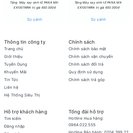
- Máy được trang bị công nghệ Inverter giúp máy hoạt động
Tặng Máy xay sinh tố PANA MX-
Tặng Máy xay sinh tố PANA MX-
EX1001WRA trị giá 650.000đ
EX1001WRA trị giá 650.000đ
êm ái, tiết kiệm điện.
- Công nghệ Eco Hybrid: Máy sấy có lựa chọn tiết kiệm thời
So sánh
So sánh
gian nhờ sấy nhanh tiết kiệm thời gian tới 18% hoặc tiết kiệm
điện năng lên đến 15%.
Thông tin công ty
Chính sách
Trang chủ
Chính sách bảo mật
Giới thiệu
Chính sách vận chuyển
Tuyển Dụng
Chính sách đổi trả
Khuyến Mãi
Quy định sử dụng
Tin Tức
Chính sách trả góp
Liên hệ
Hệ Thống Siêu Thị
Tổng quan thiết kế
Hỗ trợ khách hàng
Tổng đài hỗ trợ
- Kiểu dáng: máy sấy được thiết kế lồng ngang - cửa trước
Hotline mua hàng:
Tìm kiếm
tiện lợi, sang trọng, kết hợp cùng màu đen sang trọng dễ
0964.022.555
Đăng nhập
trang trí với nội thất trong nhà.
Hotline Bảo hành: 0204.399 22