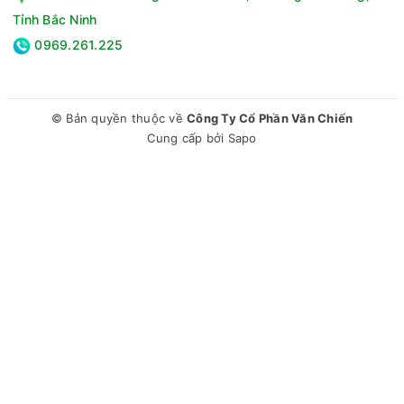
Chất liệu lồng sấy:Thép không gỉ
Tỉnh Bắc Ninh
Cảm biến sấy khô:Có
0969.261.225
Chất liệu vỏ máy:Kim loại sơn tĩnh điện
Chất liệu cửa:Kính cường lực
Dòng sản phẩm:2023
Sản xuất tại:Hàn Quốc
© Bản quyền thuộc về
Công Ty Cổ Phần Văn Chiến
Nhiệt độ sấy tối đa:60°C
Cung cấp bởi
Sapo
Công suất tiêu thụ:1000W
Công nghệ tiết kiệm điện:Eco Hybrid, Dual Inverter
Chương trình:Đồ len, Đồ thể thao, Đồ hỗn hợp, Khăn, Vải
bông, Sấy nhẹ, Đồ trải giường, Sấy nhanh 30 phút, Ngừa dị
ứng, Sợi tinh xảo, Sấy bằng giá, Sấy khí lạnh, Sấy khí nóng,
Chương trình tải xuống
Bảng điều khiển:Song ngữ Anh - Việt, phím điều khiển cảm
ứng, nút nhấn, núm xoay, có màn hình hiển thị
Tiện ích:Âm báo khi kết thúc chu trình sấy, LG ThinQ giúp
điều khiển từ xa qua Wi-Fi, Khóa trẻ em, Hẹn giờ sấy, Giá
sấy, Điều chỉnh mức độ, Đèn chiếu sáng lồng sấy, Chăm
sóc lồng sấy, Tự khởi động lại khi có điện, Chẩn đoán lỗi