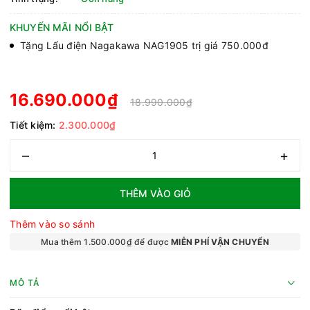
KHUYẾN MÃI NỔI BẬT
Tặng Lẩu điện Nagakawa NAG1905 trị giá 750.000đ
16.690.000₫
18.990.000₫
Tiết kiệm:
2.300.000₫
–
+
THÊM VÀO GIỎ
Thêm vào so sánh
Mua thêm 1.500.000₫ để được
MIỄN PHÍ VẬN CHUYỂN
MÔ TẢ