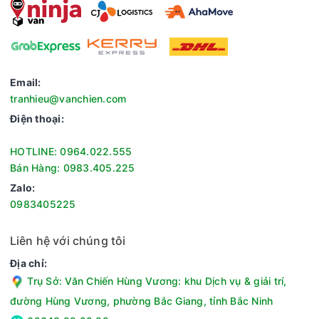
Email:
tranhieu@vanchien.com
Điện thoại:
- Wrinkle Prevent giữ quần áo không bị nhàu sau khi sấy,
HOTLINE: 0964.022.555
giảm thời gian ủi đồ.
Bán Hàng: 0983.405.225
- Hygiene Care hỗ trợ sấy khử khuẩn, loại bỏ vi khuẩn và mùi
Zalo:
hôi trên quần áo.
0983405225
Liên hệ với chúng tôi
Địa chỉ:
Trụ Sở: Văn Chiến Hùng Vương: khu Dịch vụ & giải trí,
đường Hùng Vương, phường Bắc Giang, tỉnh Bắc Ninh