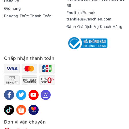
Đăng ký
Công nghệ tiết kiệm điện
66
Giỏ hàng
- Máy sử dụng Digital Inverter cho khả năng vận hành bền bỉ,
Email khiếu nại:
Phương Thức Thanh Toán
giảm tiêu thụ điện năng đáng kể so với dòng máy sấy thông
tranhieu@vanchien.com
thường.
Đánh Giá Dịch Vụ Khách Hàng
Chấp nhận thanh toán
Công nghệ sấy
- Optimal Dry cảm biến độ ẩm và nhiệt độ, giúp kiểm soát
quá trình sấy chính xác, tối ưu hiệu quả và tiết kiệm thời gian.
Đơn vị vận chuyển