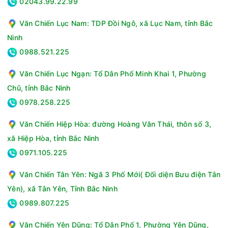
02043.99.22.99
Văn Chiến Lục Nam: TDP Đồi Ngô, xã Lục Nam, tỉnh Bắc
Ninh
Tiện ích
0988.521.225
- Auto Cycle Link tự động kết nối và đề xuất chương trình sấy
Văn Chiến Lục Ngạn: Tổ Dân Phố Minh Khai 1, Phường
phù hợp với chế độ giặt đã sử dụng.
Chũ, tỉnh Bắc Ninh
- SmartThings hỗ trợ điều khiển từ xa, lên lịch hoạt động và
theo dõi điện năng tiêu thụ trực tiếp trên điện thoại.
0978.258.225
- Giá sấy giày chuyên dụng giúp sấy khô giày thể thao, giày
Văn Chiến Hiệp Hòa: đường Hoàng Văn Thái, thôn số 3,
vải một cách nhẹ nhàng.
xã Hiệp Hòa, tỉnh Bắc Ninh
- Bộ lọc xơ vải 2 trong 1 tăng khả năng giữ bụi và lông vải, dễ
0971.105.225
dàng tháo lắp vệ sinh.
- Đèn chiếu sáng lồng sấy tiện lợi khi sử dụng vào buổi tối
Văn Chiến Tân Yên: Ngã 3 Phố Mới( Đối diện Bưu điện Tân
hoặc trong không gian thiếu sáng.
Yên), xã Tân Yên, Tỉnh Bắc Ninh
- Khóa trẻ em và hẹn giờ sấy giúp gia tăng sự an toàn và chủ
0989.807.225
động trong việc vận hành thiết bị.
Văn Chiến Yên Dũng: Tổ Dân Phố 1, Phường Yên Dũng,