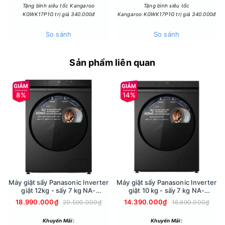
Tặng bình siêu tốc Kangaroo
Tặng bình siêu tốc
KGWK17P1G trị giá 340.000đ
Kangaroo KGWK17P1G trị giá 340.000đ
Đặc điểm và cơ chế sấy
So sánh
So sánh
- Máy sấy Samsung DV90CGC2A0ABSV sử dụng công nghệ
sấy bơm nhiệt, giúp quần áo khô đều mà vẫn tiết kiệm điện
Sản phẩm liên quan
năng tối ưu.
- Máy vận hành với công suất tiêu thụ khoảng 550W – 600W,
phù hợp cho nhu cầu sấy khô quần áo hằng ngày.
8%
14%
- Nhiệt độ sấy tối đa đạt 60°C, giúp bảo vệ quần áo khỏi tình
trạng co rút và hư tổn do nhiệt độ cao.
Máy giặt sấy Panasonic Inverter
Máy giặt sấy Panasonic Inverter
giặt 12kg - sấy 7 kg NA-
giặt 10 kg - sấy 7 kg NA-
S24DW1BVT
S20DG1BVT
18.990.000₫
14.390.000₫
20.590.000₫
16.690.000₫
Khuyến Mãi:
Khuyến Mãi: