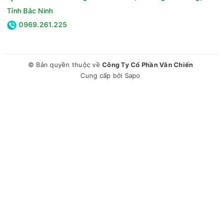
Tỉnh Bắc Ninh
0969.261.225
© Bản quyền thuộc về
Công Ty Cổ Phần Văn Chiến
Cung cấp bởi
Sapo
Máy sấy bơm nhiệt Samsung 9 kg DV90CGC2A0ABSV là giải
pháp thông minh và tiết kiệm cho cuộc sống hiện đại. Với
thiết kế tinh gọn, công nghệ sấy tối ưu và tiện ích phong phú,
sản phẩm không chỉ giúp bảo vệ sợi vải mà còn tiết kiệm thời
gian, năng lượng cho gia đình bạn mỗi ngày.
Thông số kỹ thuật Máy sấy quần áo bơm nhiệt Samsung 9
kg DV90CGC2A0ABSV
Loại máy:Sấy bơm nhiệt
Khối lượng sấy:9 Kg