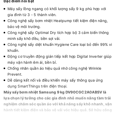
Đặc điểm nổi bật
Máy sấy lồng ngang có khối lượng sấy 9 kg phù hợp với
gia đình từ 3 - 5 thành viên.
Công nghệ sấy bơm nhiệt Heatpump tiết kiệm điện năng,
bảo vệ môi trường.
Công nghệ sấy Optimal Dry tích hợp bộ 3 cảm biến thông
minh sấy khô đều, bền sợi vải.
Công nghệ sấy diệt khuẩn Hygiene Care loại bỏ đến 99% vi
khuẩn.
Động cơ truyền động gián tiếp kết hợp Digital Inverter giúp
máy vận hành êm ái, bền bỉ.
Chống nhăn quần áo hiệu quả nhờ công nghệ Wrinkle
Prevent.
Dễ dàng kết nối và điều khiển máy sấy thông qua ứng
dụng SmartThings trên điện thoại.
Máy sấy bơm nhiệt Samsung 9 kg DV90CGC2A0ABSV là
lựa chọn lý tưởng cho các gia đình nhỏ muốn nâng tầm trải
nghiệm chăm sóc quần áo với khả năng sấy khô nhanh, vận
hành tiết kiệm điện và bảo vệ vải vóc hiệu quả. Sở hữu công
nghệ Optimal Dry, Digital Inverter và khả năng kết nối thông