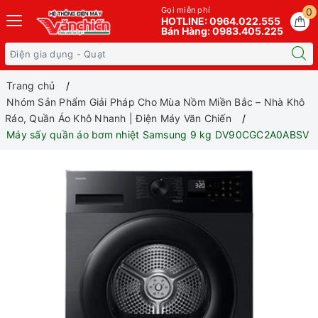
Gọi miễn phí
0
HOTLINE: 0964.022.555
Bán Hàng: 0983.405.225
Trang chủ
Nhóm Sản Phẩm Giải Pháp Cho Mùa Nồm Miền Bắc – Nhà Khô
Ráo, Quần Áo Khô Nhanh | Điện Máy Văn Chiến
Máy sấy quần áo bơm nhiệt Samsung 9 kg DV90CGC2A0ABSV