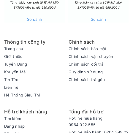
Tặng Máy xay sinh tố PANA MX-
Tặng Máy xay sinh tố PANA MX-
EX1001WRA trị giá 650.000đ
EX1001WRA trị giá 650.000đ
Khối lượng sấy - Chương trình hoạt động
So sánh
So sánh
- Với khối lượng sấy 9 kg, máy phù hợp cho gia đình từ 3 đến
5 người, đáp ứng tốt nhu cầu sấy quần áo hàng ngày, đặc
biệt vào mùa mưa hoặc khi cần sấy nhanh.
Thông tin công ty
Chính sách
- Máy tích hợp nhiều chương trình để xử lý các loại vải và
Trang chủ
Chính sách bảo mật
trang phục khác nhau, bao gồm cả đồ len, đồ cottton, đồ
Giới thiệu
Chính sách vận chuyển
mỏng, đồ mặc ngoài trời,...
Tuyển Dụng
Chính sách đổi trả
Khuyến Mãi
Quy định sử dụng
Tin Tức
Chính sách trả góp
Liên hệ
Hệ Thống Siêu Thị
Hỗ trợ khách hàng
Tổng đài hỗ trợ
Hotline mua hàng:
Tìm kiếm
0964.022.555
Đăng nhập
Hotline Bảo hành: 0204.399 22